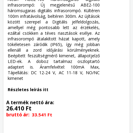
infrasorompó: Új megjelenésű ABE2-100
háromsugaras digitális infrasorompó. Kültéren
100m infratávolság, beltéren 300m. Az újítások
között szerepel a Digitális jelfeldolgozás,
amellyel még pontosabb lett az érzékelés,
ezáltal csökken a téves riasztások esélye. Az
infrasorompó átalakított házat kapott, amely
tökéletesen záródik (IP65), így még jobban
ellenáll a zord időjárási körülményeknek.
Beépített feszültségmérő kimenet, állapotjelző
LED-ek. A doboz tartalmaz oszloptartó
adaptert is. Áramfelvétel: 100mA Max,
Tápellátás: DC 12-24 V, AC 11-18 V, NO/NC
kimenet
Részletes leírás itt
A termék nettó ára:
26.410 Ft
bruttó ár:
33.541 Ft