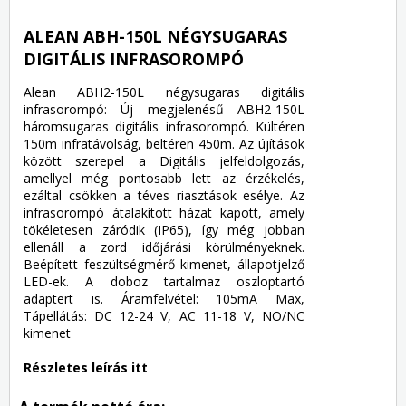
ALEAN ABH-150L NÉGYSUGARAS
DIGITÁLIS INFRASOROMPÓ
Alean ABH2-150L négysugaras digitális
infrasorompó: Új megjelenésű ABH2-150L
háromsugaras digitális infrasorompó. Kültéren
150m infratávolság, beltéren 450m. Az újítások
között szerepel a Digitális jelfeldolgozás,
amellyel még pontosabb lett az érzékelés,
ezáltal csökken a téves riasztások esélye. Az
infrasorompó átalakított házat kapott, amely
tökéletesen záródik (IP65), így még jobban
ellenáll a zord időjárási körülményeknek.
Beépített feszültségmérő kimenet, állapotjelző
LED-ek. A doboz tartalmaz oszloptartó
adaptert is. Áramfelvétel: 105mA Max,
Tápellátás: DC 12-24 V, AC 11-18 V, NO/NC
kimenet
Részletes leírás itt