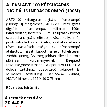
ALEAN ABT-100 KÉTSUGARAS
DIGITÁLIS INFRASOROMPÓ (100M)
ABT2-100 kétsugaras digitális infrasorompó
(100m): Új megjelenésű ABT2-100 kétsugaras
digitális infrasorompó. Kültéren 100m
infratávolság, beltéren 200m. Az újítások között
szerepel a Digitális jelfeldolgozás, amellyel még
pontosabb lett az érzékelés, ezáltal csökken a
téves riasztások esélye. Az infrasorompó
átalakított házat kapott, amely tökéletesen
záródik (IP65), így még jobban ellenáll a zord
időjárási körülményeknek. Beépített
feszültségmérő kimenet, állapotjelző LED-ek. A
doboz tartalmaz oszloptartó adaptert is.
Működési feszültség: DC12v-24V /70mA,
NO/NC kimenet, 195 X 80 X 78mm
Részletes leírás itt
A termék nettó ára:
20.440 Ft