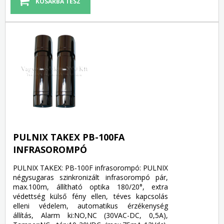
PULNIX TAKEX PB-100FA
INFRASOROMPÓ
PULNIX TAKEX: PB-100F infrasorompó: PULNIX
négysugaras szinkronizált infrasorompó pár,
max.100m, állítható optika 180/20°, extra
védettség külső fény ellen, téves kapcsolás
elleni védelem, automatikus érzékenység
állítás, Alarm ki:NO,NC (30VAC-DC, 0,5A),