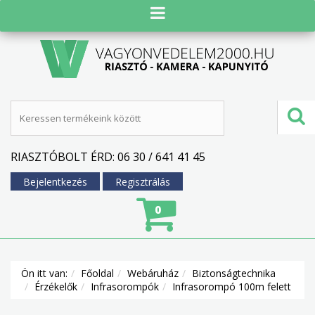
RIASZTÓBOLT ÉRD: 06 30 / 641 41 45
Bejelentkezés
Regisztrálás
0
Ön itt van:
Főoldal
Webáruház
Biztonságtechnika
Érzékelők
Infrasorompók
Infrasorompó 100m felett