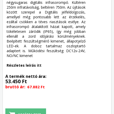
négysugaras digitális infrasorompó. Kültéren
250m infratávolság, beltéren 750m. Az újítások
között szerepel a Digitális jelfeldolgozás,
amellyel még pontosabb lett az érzékelés,
ezáltal csökken a téves riasztások esélye. Az
infrasorompó átalakított házat kapott, amely
tökéletesen záródik (IP65), így még jobban
ellenáll a zord időjárási körülményeknek.
Beépített feszültségmérő kimenet, állapotjelző
LED-ek. A doboz tartalmaz oszloptartó
adaptert is. Működési feszültség: DC12v-24V,
NO/NC kimenet
Részletes leírás itt
A termék nettó ára:
53.450 Ft
bruttó ár:
67.882 Ft