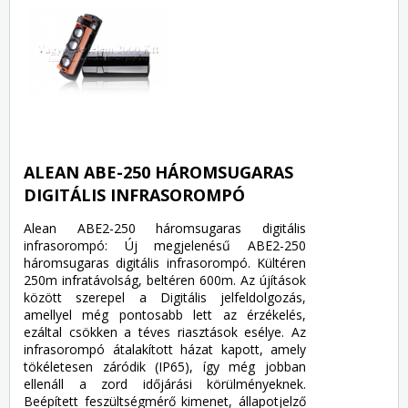
ALEAN ABE-250 HÁROMSUGARAS
DIGITÁLIS INFRASOROMPÓ
Alean ABE2-250 háromsugaras digitális
infrasorompó: Új megjelenésű ABE2-250
háromsugaras digitális infrasorompó. Kültéren
250m infratávolság, beltéren 600m. Az újítások
között szerepel a Digitális jelfeldolgozás,
amellyel még pontosabb lett az érzékelés,
ezáltal csökken a téves riasztások esélye. Az
infrasorompó átalakított házat kapott, amely
tökéletesen záródik (IP65), így még jobban
ellenáll a zord időjárási körülményeknek.
Beépített feszültségmérő kimenet, állapotjelző