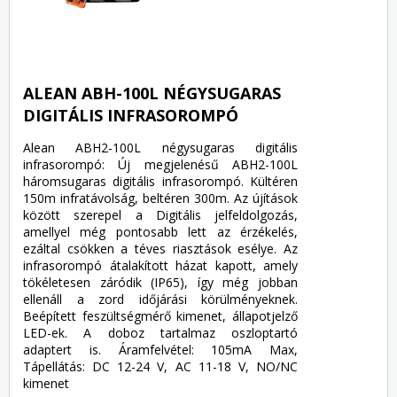
ALEAN ABH-100L NÉGYSUGARAS
DIGITÁLIS INFRASOROMPÓ
Alean ABH2-100L négysugaras digitális
infrasorompó: Új megjelenésű ABH2-100L
háromsugaras digitális infrasorompó. Kültéren
150m infratávolság, beltéren 300m. Az újítások
között szerepel a Digitális jelfeldolgozás,
amellyel még pontosabb lett az érzékelés,
ezáltal csökken a téves riasztások esélye. Az
infrasorompó átalakított házat kapott, amely
tökéletesen záródik (IP65), így még jobban
ellenáll a zord időjárási körülményeknek.
Beépített feszültségmérő kimenet, állapotjelző
LED-ek. A doboz tartalmaz oszloptartó
adaptert is. Áramfelvétel: 105mA Max,
Tápellátás: DC 12-24 V, AC 11-18 V, NO/NC
kimenet