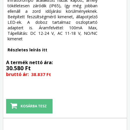
infrasorompó átalakított házat kapott, amely
tökéletesen záródik (IP65), így még jobban
ellenáll a zord időjárási körülményeknek.
Beépített feszültségmérő kimenet, állapotjelző
LED-ek. A doboz tartalmaz oszloptartó
adaptert is. Áramfelvétel: 100mA Max,
Tápellátás: DC 12-24 V, AC 11-18 V, NO/NC
kimenet
Részletes leírás itt
A termék nettó ára:
30.580 Ft
bruttó ár:
38.837 Ft