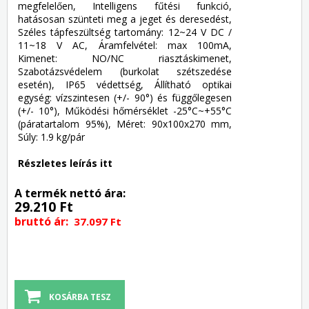
megfelelően, Intelligens fűtési funkció,
hatásosan szünteti meg a jeget és deresedést,
Széles tápfeszültség tartomány: 12~24 V DC /
11~18 V AC, Áramfelvétel: max 100mA,
Kimenet: NO/NC riasztáskimenet,
Szabotázsvédelem (burkolat szétszedése
esetén), IP65 védettség, Állítható optikai
egység: vízszintesen (+/- 90°) és függőlegesen
(+/- 10°), Működési hőmérséklet -25°C~+55°C
(páratartalom 95%), Méret: 90x100x270 mm,
Súly: 1.9 kg/pár
Részletes leírás itt
A termék nettó ára:
29.210 Ft
bruttó ár:
37.097 Ft