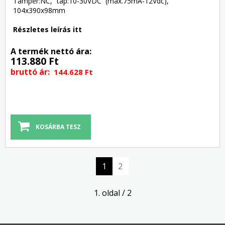
Tamper:NC, táp:10-30VDC (max.75mA-12Vdc),
104x390x98mm
Részletes leírás itt
A termék nettó ára:
113.880 Ft
bruttó ár:
144.628 Ft
1
2
1. oldal / 2