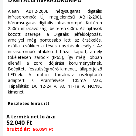
Alean ABH2-200L négysugaras digitális
infrasorompó: Új megjelenésű ABH2-200L
háromsugaras digitális infrasorompó. Kültéren
250m infratávolság, beltéren750m. Az újítások
között szerepel a Digitális jelfeldolgozás,
amellyel még pontosabb lett az érzékelés,
ezáltal csökken a téves riasztások esélye. Az
infrasorompó átalakított házat kapott, amely
tökéletesen záródik (IP65), így még jobban
ellenáll a zord időjárási körülményeknek.
Beépített feszültségmérő kimenet, állapotjelző
LED-ek. A doboz tartalmaz oszloptartó
adaptert is. Áramfelvétel: 105mA Max,
Tápellátás: DC 12-24 V, AC 11-18 V, NO/NC
kimenet
Részletes leírás itt
A termék nettó ára:
52.040 Ft
bruttó ár:
66.091 Ft