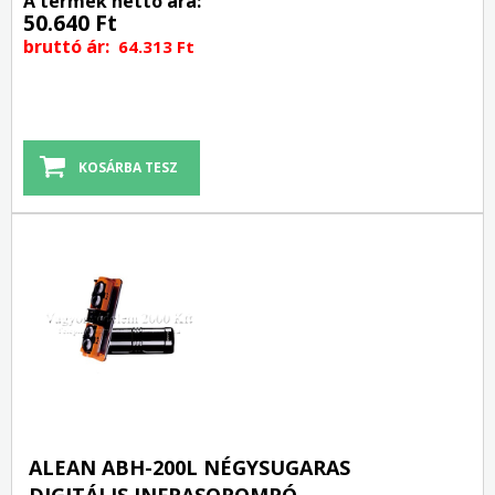
A termék nettó ára:
50.640 Ft
bruttó ár:
64.313 Ft
ALEAN ABH-200L NÉGYSUGARAS
DIGITÁLIS INFRASOROMPÓ