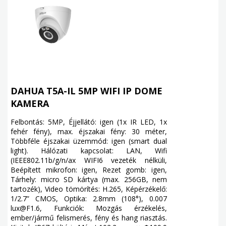
DAHUA T5A-IL 5MP WIFI IP DOME
KAMERA
Felbontás: 5MP, Éjjellátó: igen (1x IR LED, 1x
fehér fény), max. éjszakai fény: 30 méter,
Többféle éjszakai üzemmód: igen (smart dual
light). Hálózati kapcsolat: LAN, Wifi
(IEEE802.11b/g/n/ax WIFI6 vezeték nélküli,
Beépített mikrofon: igen, Rezet gomb: igen,
Tárhely: micro SD kártya (max. 256GB, nem
tartozék), Video tömörítés: H.265, Képérzékelő:
1/2.7” CMOS, Optika: 2.8mm (108°), 0.007
lux@F1.6, Funkciók: Mozgás érzékelés,
ember/jármű felismerés, fény és hang riasztás.