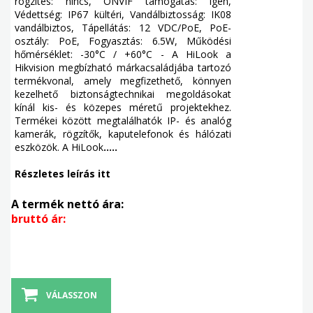
rögzítés: nincs, ONVIF támogatás: Igen,
Védettség: IP67 kültéri, Vandálbiztosság: IK08
vandálbiztos, Tápellátás: 12 VDC/PoE, PoE-
osztály: PoE, Fogyasztás: 6.5W, Működési
hőmérséklet: -30°C / +60°C - A HiLook a
Hikvision megbízható márkacsaládjába tartozó
termékvonal, amely megfizethető, könnyen
kezelhető biztonságtechnikai megoldásokat
kínál kis- és közepes méretű projektekhez.
Termékei között megtalálhatók IP- és analóg
kamerák, rögzítők, kaputelefonok és hálózati
eszközök. A HiLook
.....
Részletes leírás itt
A termék nettó ára:
bruttó ár:
VÁLASSZON