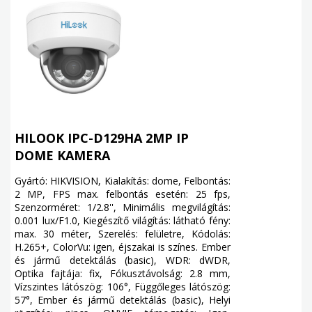
HILOOK IPC-D129HA 2MP IP
DOME KAMERA
Gyártó: HIKVISION, Kialakítás: dome, Felbontás:
2 MP, FPS max. felbontás esetén: 25 fps,
Szenzorméret: 1/2.8'', Minimális megvilágítás:
0.001 lux/F1.0, Kiegészítő világítás: látható fény:
max. 30 méter, Szerelés: felületre, Kódolás:
H.265+, ColorVu: igen, éjszakai is színes. Ember
és jármű detektálás (basic), WDR: dWDR,
Optika fajtája: fix, Fókusztávolság: 2.8 mm,
Vízszintes látószög: 106°, Függőleges látószög:
57°, Ember és jármű detektálás (basic), Helyi