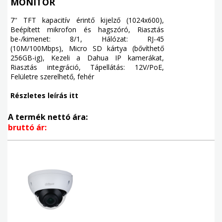
MONITOR
7'' TFT kapacitív érintő kijelző (1024x600),
Beépített mikrofon és hagszóró, Riasztás
be-/kimenet: 8/1, Hálózat: RJ-45
(10M/100Mbps), Micro SD kártya (bővíthető
256GB-ig), Kezeli a Dahua IP kamerákat,
Riasztás integráció, Tápellátás: 12V/PoE,
Felületre szerelhető, fehér
Részletes leírás itt
A termék nettó ára:
bruttó ár: