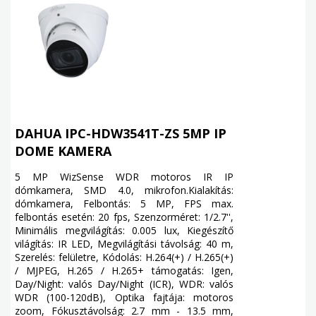
DAHUA IPC-HDW3541T-ZS 5MP IP
DOME KAMERA
5 MP WizSense WDR motoros IR IP
dómkamera, SMD 4.0, mikrofon.Kialakítás:
dómkamera, Felbontás: 5 MP, FPS max.
felbontás esetén: 20 fps, Szenzorméret: 1/2.7'',
Minimális megvilágítás: 0.005 lux, Kiegészítő
világítás: IR LED, Megvilágítási távolság: 40 m,
Szerelés: felületre, Kódolás: H.264(+) / H.265(+)
/ MJPEG, H.265 / H.265+ támogatás: Igen,
Day/Night: valós Day/Night (ICR), WDR: valós
WDR (100-120dB), Optika fajtája: motoros
zoom, Fókusztávolság: 2.7 mm - 13.5 mm,