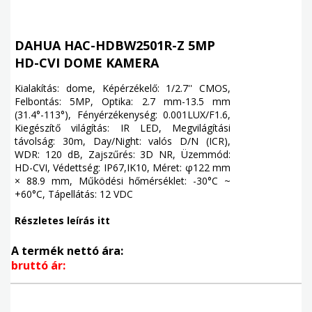
DAHUA HAC-HDBW2501R-Z 5MP
HD-CVI DOME KAMERA
Kialakítás: dome, Képérzékelő: 1/2.7'' CMOS,
Felbontás: 5MP, Optika: 2.7 mm-13.5 mm
(31.4°-113°), Fényérzékenység: 0.001LUX/F1.6,
Kiegészítő világítás: IR LED, Megvilágítási
távolság: 30m, Day/Night: valós D/N (ICR),
WDR: 120 dB, Zajszűrés: 3D NR, Üzemmód:
HD-CVI, Védettség: IP67,IK10, Méret: φ122 mm
× 88.9 mm, Működési hőmérséklet: -30°C ~
+60°C, Tápellátás: 12 VDC
Részletes leírás itt
A termék nettó ára:
bruttó ár: