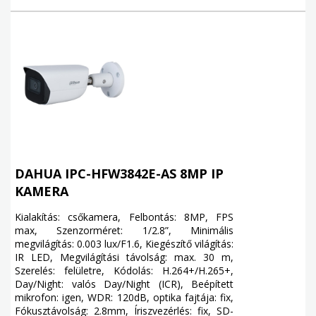
DAHUA IPC-HFW3842E-AS 8MP IP
KAMERA
Kialakítás: csőkamera, Felbontás: 8MP, FPS
max, Szenzorméret: 1/2.8”, Minimális
megvilágítás: 0.003 lux/F1.6, Kiegészítő világítás:
IR LED, Megvilágítási távolság: max. 30 m,
Szerelés: felületre, Kódolás: H.264+/H.265+,
Day/Night: valós Day/Night (ICR), Beépített
mikrofon: igen, WDR: 120dB, optika fajtája: fix,
Fókusztávolság: 2.8mm, Íriszvezérlés: fix, SD-