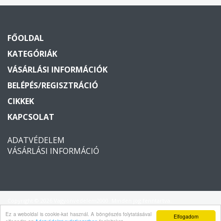
FŐOLDAL
KATEGÓRIÁK
VÁSÁRLÁSI INFORMÁCIÓK
BELÉPÉS/REGISZTRÁCIÓ
CIKKEK
KAPCSOLAT
ADATVÉDELEM
VÁSÁRLÁSI INFORMÁCIÓ
Copyright © 2026 Vagyonvedelem2000. Minden jog fenntartva.
Ez a weboldal is cookie-kat használ. A böngészés folytatásával
Elfogadom