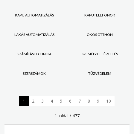
KAPU AUTOMATIZÁLÁS
KAPUTELEFONOK
LAKÁS AUTOMATIZÁLÁS
OKOS OTTHON
SZÁMÍTÁSTECHNIKA
SZEMÉLY BELÉPTETÉS
SZERSZÁMOK
TŰZVÉDELEM
1
2
3
4
5
6
7
8
9
10
1. oldal / 477