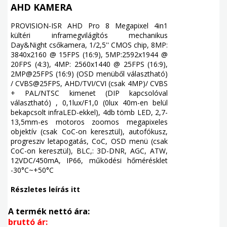
AHD KAMERA
PROVISION-ISR AHD Pro 8 Megapixel 4in1
kültéri inframegvilágítós mechanikus
Day&Night csőkamera, 1/2,5'' CMOS chip, 8MP:
3840x2160 @ 15FPS (16:9), 5MP:2592x1944 @
20FPS (4:3), 4MP: 2560x1440 @ 25FPS (16:9),
2MP@25FPS (16:9) (OSD menüből választható)
/ CVBS@25FPS, AHD/TVI/CVI (csak 4MP)/ CVBS
+ PAL/NTSC kimenet (DIP kapcsolóval
választható) , 0,1lux/F1,0 (0lux 40m-en belül
bekapcsolt infraLED-ekkel), 4db tömb LED, 2,7-
13,5mm-es motoros zoomos megapixeles
objektív (csak CoC-on keresztül), autofókusz,
progresziv letapogatás, CoC, OSD menü (csak
CoC-on keresztül), BLC,: 3D-DNR, AGC, ATW,
12VDC/450mA, IP66, működési hőmérésklet
-30°C~+50°C
Részletes leírás itt
A termék nettó ára:
bruttó ár: