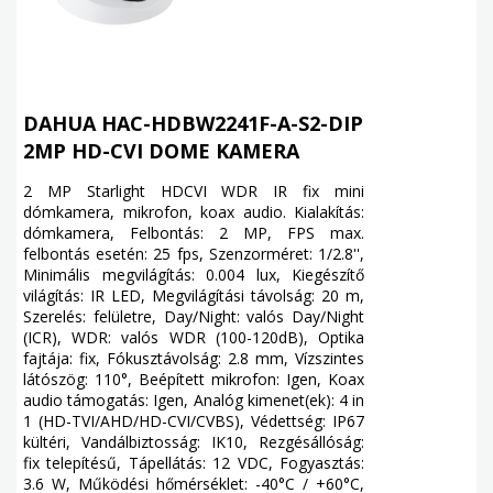
DAHUA HAC-HDBW2241F-A-S2-DIP
2MP HD-CVI DOME KAMERA
2 MP Starlight HDCVI WDR IR fix mini
dómkamera, mikrofon, koax audio. Kialakítás:
dómkamera, Felbontás: 2 MP, FPS max.
felbontás esetén: 25 fps, Szenzorméret: 1/2.8'',
Minimális megvilágítás: 0.004 lux, Kiegészítő
világítás: IR LED, Megvilágítási távolság: 20 m,
Szerelés: felületre, Day/Night: valós Day/Night
(ICR), WDR: valós WDR (100-120dB), Optika
fajtája: fix, Fókusztávolság: 2.8 mm, Vízszintes
látószög: 110°, Beépített mikrofon: Igen, Koax
audio támogatás: Igen, Analóg kimenet(ek): 4 in
1 (HD-TVI/AHD/HD-CVI/CVBS), Védettség: IP67
kültéri, Vandálbiztosság: IK10, Rezgésállóság:
fix telepítésű, Tápellátás: 12 VDC, Fogyasztás:
3.6 W, Működési hőmérséklet: -40°C / +60°C,