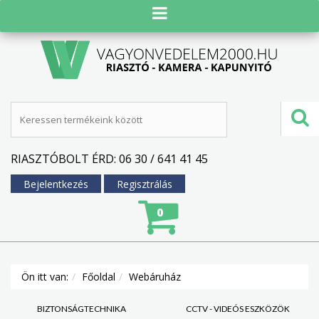
RIASZTÓBOLT ÉRD: 06 30 / 641 41 45
Bejelentkezés
Regisztrálás
0
Ön itt van:
Főoldal
Webáruház
BIZTONSÁGTECHNIKA
CCTV - VIDEÓS ESZKÖZÖK