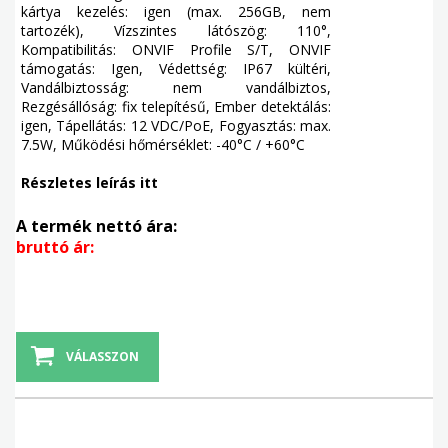
kártya kezelés: igen (max. 256GB, nem
tartozék), Vízszintes látószög: 110°,
Kompatibilitás: ONVIF Profile S/T, ONVIF
támogatás: Igen, Védettség: IP67 kültéri,
Vandálbiztosság: nem vandálbiztos,
Rezgésállóság: fix telepítésű, Ember detektálás:
igen, Tápellátás: 12 VDC/PoE, Fogyasztás: max.
7.5W, Működési hőmérséklet: -40°C / +60°C
Részletes leírás itt
A termék nettó ára:
bruttó ár:
VÁLASSZON