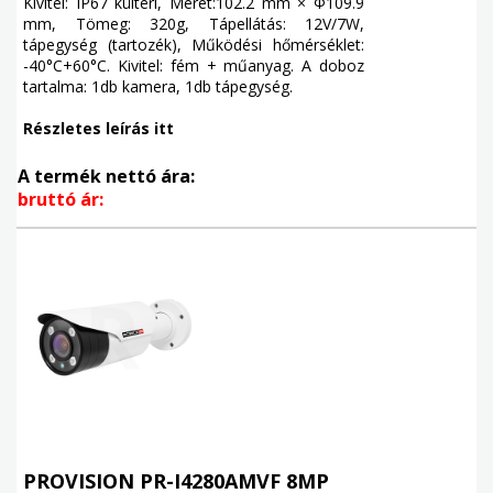
Kivitel: IP67 kültéri, Méret:102.2 mm × Φ109.9
mm, Tömeg: 320g, Tápellátás: 12V/7W,
tápegység (tartozék), Működési hőmérséklet:
-40°C+60°C. Kivitel: fém + műanyag. A doboz
tartalma: 1db kamera, 1db tápegység.
Részletes leírás itt
A termék nettó ára:
bruttó ár:
PROVISION PR-I4280AMVF 8MP