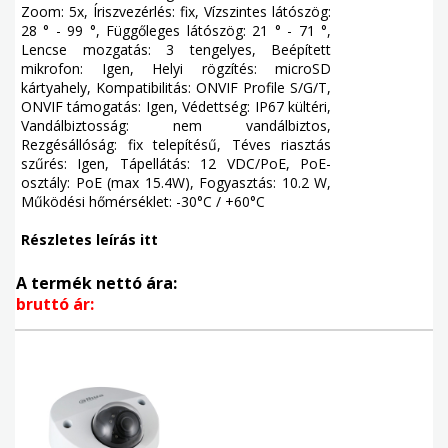
Zoom: 5x, Íriszvezérlés: fix, Vízszintes látószög:
28 ° - 99 °, Függőleges látószög: 21 ° - 71 °,
Lencse mozgatás: 3 tengelyes, Beépített
mikrofon: Igen, Helyi rögzítés: microSD
kártyahely, Kompatibilitás: ONVIF Profile S/G/T,
ONVIF támogatás: Igen, Védettség: IP67 kültéri,
Vandálbiztosság: nem vandálbiztos,
Rezgésállóság: fix telepítésű, Téves riasztás
szűrés: Igen, Tápellátás: 12 VDC/PoE, PoE-
osztály: PoE (max 15.4W), Fogyasztás: 10.2 W,
Működési hőmérséklet: -30°C / +60°C
Részletes leírás itt
A termék nettó ára:
bruttó ár: