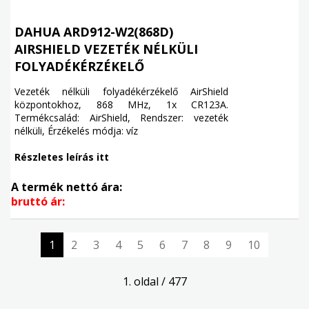
DAHUA ARD912-W2(868D)
AIRSHIELD VEZETÉK NÉLKÜLI
FOLYADÉKÉRZÉKELŐ
Vezeték nélküli folyadékérzékelő AirShield
központokhoz, 868 MHz, 1x CR123A.
Termékcsalád: AirShield, Rendszer: vezeték
nélküli, Érzékelés módja: víz
Részletes leírás itt
A termék nettó ára:
bruttó ár:
1
2
3
4
5
6
7
8
9
10
1. oldal / 477