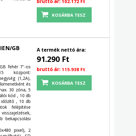
bruttó ár:
102.172 Ft
LIEN/GB
A termék nettó ára:
91.290 Ft
GB fehér 7''-os
bruttó ár:
115.938 Ft
15 központ:
egység (1,2A),
(kimenetként és
max. 30 zóna, 5
álói kód , 10 db
időzítő , 10 db
tok felépítése
isszajelzések,
db bekapcsolási
0x480 pixel), 2
sználható), SD