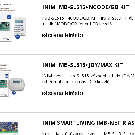
INIM IMB-SL515+NCODE/GB KIT
IMB-SL515+NCODE/GB KIT: INIM szett: 1 db
+1 db NCODE/GB fehér LCD kezelő
Részletes leírás itt
INIM IMB-SL515+JOY/MAX KIT
INIM szett: 1 db SL515 központ +1 db JOY/MA
fehér multifunkcionális LCD kezelő
Részletes leírás itt
INIM SMARTLIVING IMB-NET RIA
Inim riasztóközpont szett, IMB-SL-515 k