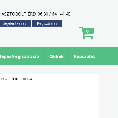
IASZTÓBOLT ÉRD: 06 30 / 641 41 45
Bejelentkezés
Regisztrálás
0
lépés/regisztráció
Cikkek
Kapcsolat
szett
Inim riasztó