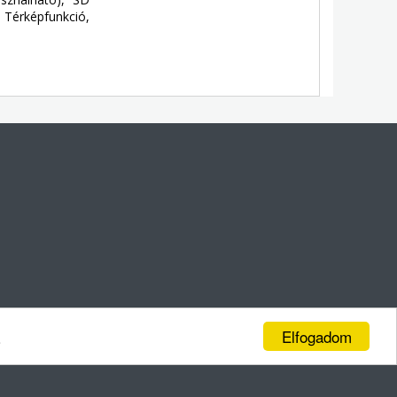
, Térképfunkció,
Elfogadom
.