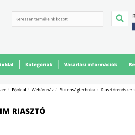
R
őoldal
Kategóriák
Vásárlási információk
Be
van:
Főoldal
Webáruház
Biztonságtechnika
Riasztórendszer 
IM RIASZTÓ