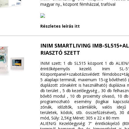
magyar ny., központ fémházzal, trafóval
Részletes leírás itt
INIM SMARTLIVING IMB-SL515+A
RIASZTÓ SZETT
INIM szett: 1 db SL515 központ 1 db ALIEN/
érintőképernyős kezelő. Inim SL-5
Központpanel+szabotázsvédett fémdoboz+táp
5 alaplapi terminál, maximum 15-ig bővíthető 
duplázott zónaként is használható) duplázva 
db terület , 5 db kezelőegység , 30 db felhaszn
bővítő modul , 10 db proximity olvasó, 10 db 
programozható esemény (logikai kapcsola
zónák, időzítők, számlálók, valós idejű v
területek, kódok, stb. összefűzésével), 30 
mód, Súly: 2,5Kg Méret: 305 x 22 x 80 mm
ALIEN/G Kezelőegység: 7'' érintkökijelző (80
terminál bemenet (be és kimenetként is ha