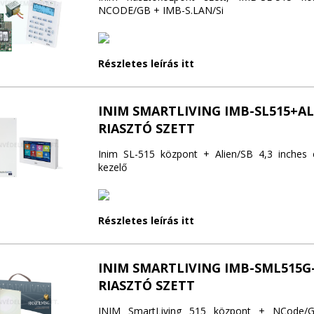
NCODE/GB + IMB-S.LAN/Si
Részletes leírás itt
INIM SMARTLIVING IMB-SL515+AL
RIASZTÓ SZETT
Inim SL-515 központ + Alien/SB 4,3 inches 
kezelő
Részletes leírás itt
INIM SMARTLIVING IMB-SML515G
RIASZTÓ SZETT
INIM SmartLiving 515 központ + NCode/