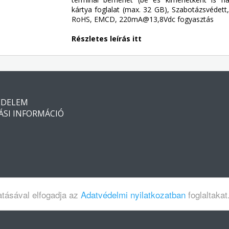
kártya foglalat (max. 32 GB), Szabotázsvédett
RoHS, EMCD, 220mA@13,8Vdc fogyasztás
Részletes leírás itt
ÉDELEM
ÁSI INFORMÁCIÓ
atásával elfogadja az
Adatvédelmi nyilatkozatban
foglaltakat