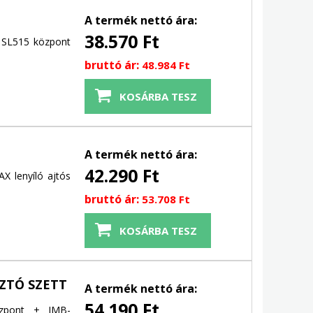
A termék nettó ára:
38.570 Ft
 SL515 központ
bruttó ár:
48.984 Ft
A termék nettó ára:
42.290 Ft
X lenyíló ajtós
bruttó ár:
53.708 Ft
SZTÓ SZETT
A termék nettó ára:
54.190 Ft
özpont + IMB-