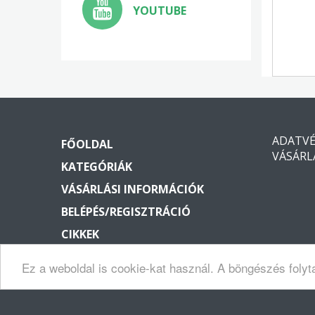
YOUTUBE
ADATV
FŐOLDAL
VÁSÁRL
KATEGÓRIÁK
VÁSÁRLÁSI INFORMÁCIÓK
BELÉPÉS/REGISZTRÁCIÓ
CIKKEK
KAPCSOLAT
Ez a weboldal is cookie-kat használ. A böngészés folyt