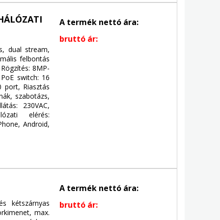
 HÁLÓZATI
A termék nettó ára:
bruttó ár:
, dual stream,
ális felbontás
 Rögzítés: 8MP-
 PoE switch: 16
 port, Riasztás
nák, szabotázs,
látás: 230VAC,
ózati elérés:
Phone, Android,
A termék nettó ára:
és kétszárnyas
bruttó ár:
orkimenet, max.