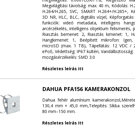
Megvilágítási távolság: max. 40 m, Kódolás: H
H.264/H.265, SVC, SMART H.264+/H.265+, Ké
3D NR, HLC, BLC, digitális vízjel, Képforgatás
funkciók: videó metadata, intelligens hangd
arcérzékelés, intelligens objektum felismerés, 
Riasztás bemenet: 2, Riasztás kimenet: 1, 
Hangkimenet: 1, Beépített mikrofon: Igen, 
microSD (max. 1 TB), Tápellátás: 12 VDC / 
ePoE, Védettség: IP67 kültéri, Vandálbiztosság: 
mozgásérzékelés: SMD 3.0
Részletes leírás itt
DAHUA PFA156 KAMERAKONZOL
Dahua fehér alumínium kamerakonzol,Mére
130,4 mm × 45,0 mm,Telepítés: Síkba szerel
80 mm–150 mm.
Részletes leírás itt