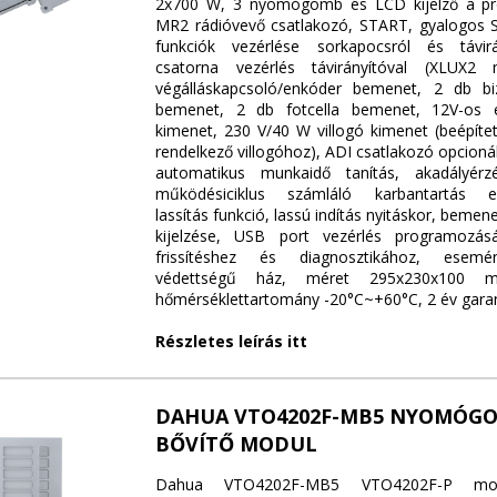
2x700 W, 3 nyomógomb és LCD kijelző a p
MR2 rádióvevő csatlakozó, START, gyalogos
funkciók vezérlése sorkapocsról és távirá
csatorna vezérlés távirányítóval (XLUX2
végálláskapcsoló/enkóder bemenet, 2 db biz
bemenet, 2 db fotcella bemenet, 12V-os 
kimenet, 230 V/40 W villogó kimenet (beépítet
rendelkező villogóhoz), ADI csatlakozó opcion
automatikus munkaidő tanítás, akadályérzé
működésiciklus számláló karbantartás em
lassítás funkció, lassú indítás nyitáskor, bemen
kijelzése, USB port vezérlés programozás
frissítéshez és diagnosztikához, esemé
védettségű ház, méret 295x230x100 
hőmérséklettartomány -20°C~+60°C, 2 év gara
Részletes leírás itt
DAHUA VTO4202F-MB5 NYOMÓG
BŐVÍTŐ MODUL
Dahua VTO4202F-MB5 VTO4202F-P modul