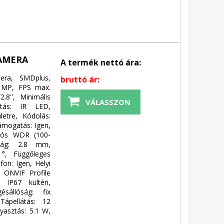
KAMERA
A termék nettó ára:
ra, SMDplus,
bruttó ár:
 2 MP, FPS max.
.8'', Minimális
VÁLASSZON
gítás: IR LED,
letre, Kódolás:
ámogatás: Igen,
alós WDR (100-
lság: 2.8 mm,
7 °, Függőleges
fon: Igen, Helyi
: ONVIF Profile
IP67 kültéri,
ésállóság: fix
Tápellátás: 12
yasztás: 5.1 W,