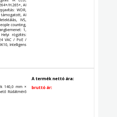
.264+/H.265+, AI
pjavítás: WDR,
: támogatott, AI
etektálás, IVS,
people counting,
Hangbemenet: 1,
Helyi rögzítés:
24 VAC / PoE /
IK10, Intelligens
A termék nettó ára:
tek 140,0 mm ×
bruttó ár:
hető Rúdátmérő