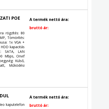
ZATI POE
A termék nettó ára:
bruttó ár:
ra rögzítés: 80
8MP, Tömörítés:
pusa: 1x VGA +
 HDD kapacitás
et: SATA, LAN
00 Mbps, Onvif
pegység: Külső,
att, Működési
ODUL
A termék nettó ára:
deo kaputelefon
bruttó ár: