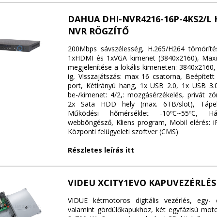
DAHUA DHI-NVR4216-16P-4KS2/L
NVR RÖGZÍTŐ
200Mbps sávszélesség, H.265/H264 tömörítés
1xHDMI és 1xVGA kimenet (3840x2160), Maxim
megjelenítése a lokális kimeneten: 3840x2160,
ig, Visszajátszás: max 16 csatorna, Beépített
port, Kétirányú hang, 1x USB 2.0, 1x USB 3.0
be-/kimenet: 4/2,: mozgásérzékelés, privát zó
2x Sata HDD hely (max. 6TB/slot), Tápel
Működési hőmérséklet -10ºC~55ºC, Hál
webböngésző, Kliens program, Mobil elérés: i
Központi felügyeleti szoftver (CMS)
Részletes leírás itt
VIDEU XCITY1EVO KAPUVEZÉRLÉS
VIDUE kétmotoros digitális vezérlés, egy- 
valamint gördülőkapukhoz, két egyfázisú mot