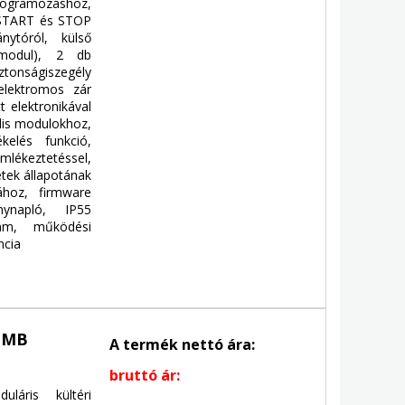
rogramozáshoz,
 START és STOP
nytóról, külső
 modul), 2 db
tonságiszegély
elektromos zár
t elektronikával
ális modulokhoz,
kelés funkció,
lékeztetéssel,
etek állapotának
ához, firmware
nynapló, IP55
mm, működési
ncia
OMB
A termék nettó ára:
bruttó ár:
áris kültéri