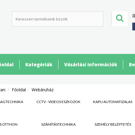
R
őoldal
Kategóriák
Vásárlási információk
Be
van:
Főoldal
Webáruház
SÁGTECHNIKA
CCTV - VIDEÓS ESZKÖZÖK
KAPU AUTOMATIZÁLÁS
S OTTHON
SZÁMÍTÁSTECHNIKA
SZEMÉLY BELÉPTETÉS