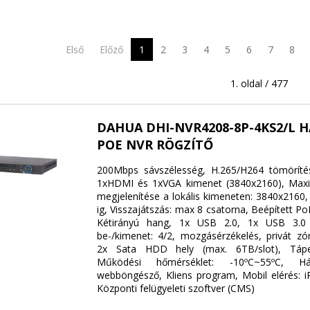
Első
Előző
1
2
3
4
5
6
7
8
1. oldal / 477
DAHUA DHI-NVR4208-8P-4KS2/L 
POE NVR RÖGZÍTŐ
200Mbps sávszélesség, H.265/H264 tömörítés
1xHDMI és 1xVGA kimenet (3840x2160), Maxim
megjelenítése a lokális kimeneten: 3840x2160,
ig, Visszajátszás: max 8 csatorna, Beépített PoE
Kétirányú hang, 1x USB 2.0, 1x USB 3.0 
be-/kimenet: 4/2, mozgásérzékelés, privát zó
2x Sata HDD hely (max. 6TB/slot), Tápel
Működési hőmérséklet: -10ºC~55ºC, Hál
webböngésző, Kliens program, Mobil elérés: i
Központi felügyeleti szoftver (CMS)