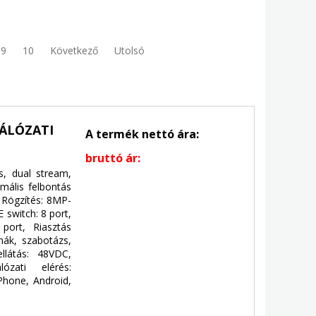
9
10
Következő
Utolsó
HÁLÓZATI
A termék nettó ára:
bruttó ár:
, dual stream,
ális felbontás
 Rögzítés: 8MP-
 switch: 8 port,
port, Riasztás
nák, szabotázs,
látás: 48VDC,
ózati elérés:
Phone, Android,