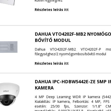
kültéri egységhez
Részletes leírás itt
DAHUA VTO4202F-MB2 NYOMÓG
BŐVÍTŐ MODUL
Dahua VTO4202F-MB2 VTO4202F-P modul
főegységhez/2 nyomógombos/bővítő modul
Részletes leírás itt
DAHUA IPC-HDBW5442E-ZE 5MP I
KAMERA
4 MP Deep Learning WDR IP kamera (5442-
Kialakítás: IP kamera, Felbontás: 4 MP, FPS
esetén: 25/30 fps, Szenzor: 1/1.8” CM
megvilágítás: 0.0007LUX/F1.8, Kiegészítő vil