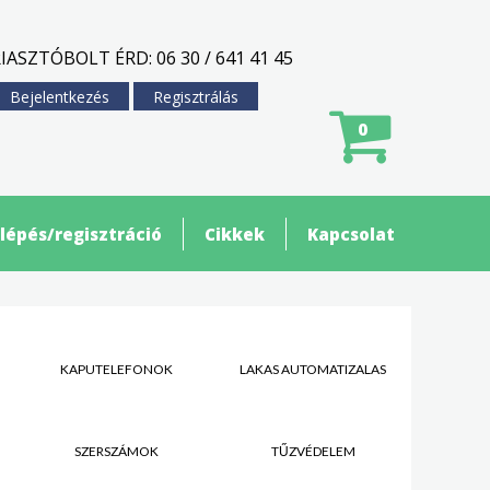
IASZTÓBOLT ÉRD: 06 30 / 641 41 45
Bejelentkezés
Regisztrálás
0
lépés/regisztráció
Cikkek
Kapcsolat
KAPUTELEFONOK
LAKÁS AUTOMATIZÁLÁS
SZERSZÁMOK
TŰZVÉDELEM