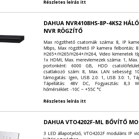
Részletes leírás itt
DAHUA NVR4108HS-8P-4KS2 HÁLÓ
NVR RÖGZÍTŐ
Max rögzíthető csatornák száma: 8, IP kame
Mbps, Max rögzíthető IP kamera felbontás: 
H265+/H265/H264+/H264, Video kimenetek tí
1x HDMI, Max. merevlemezek száma: 1, Max.
portonként: 6000 GB, HDD csatolófelül
csatlakozó szám: 8, Max. LAN sebesség: 1
támogatás: Igen, USB 2.0: 1, USB 3.0: 1, Tá
Tápellátás: 48V DC, Fogyasztás: 8,3 W
hőmérséklet: -10C ~ +55C °C
Részletes leírás itt
DAHUA VTO4202F-ML BŐVÍTŐ M
3 LED állapotjelző, VTO4202F moduláris IP vi