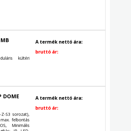
OMB
A termék nettó ára:
bruttó ár:
áris kültéri
P DOME
A termék nettó ára:
bruttó ár:
Z-S3 sorozat),
 max. felbontás
OS, Minimális
ágítás: IR LED,