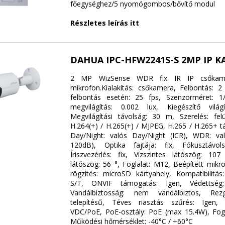
főegységhez/5 nyomógombos/bővítő modul
Részletes leírás itt
DAHUA IPC-HFW2241S-S 2MP IP 
2 MP WizSense WDR fix IR IP csőkame
mikrofon.Kialakítás: csőkamera, Felbontás:
felbontás esetén: 25 fps, Szenzorméret: 1/2
megvilágítás: 0.002 lux, Kiegészítő vilá
Megvilágítási távolság: 30 m, Szerelés: felü
H.264(+) / H.265(+) / MJPEG, H.265 / H.265+ t
Day/Night: valós Day/Night (ICR), WDR: v
120dB), Optika fajtája: fix, Fókusztávo
Íriszvezérlés: fix, Vízszintes látószög: 10
látószög: 56 °, Foglalat: M12, Beépített mikro
rögzítés: microSD kártyahely, Kompatibilitás
S/T, ONVIF támogatás: Igen, Védettség: 
Vandálbiztosság: nem vandálbiztos, Rezg
telepítésű, Téves riasztás szűrés: Igen, 
VDC/PoE, PoE-osztály: PoE (max 15.4W), Fog
Működési hőmérséklet: -40°C / +60°C