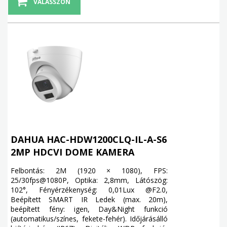
VÁLASSZON
DAHUA HAC-HDW1200CLQ-IL-A-S6
2MP HDCVI DOME KAMERA
Felbontás: 2M (1920 × 1080), FPS:
25/30fps@1080P, Optika: 2,8mm, Látószög:
102°, Fényérzékenység: 0,01Lux @F2.0,
Beépített SMART IR Ledek (max. 20m),
beépített fény: igen, Day&Night funkció
(automatikus/színes, fekete-fehér). Időjárásálló