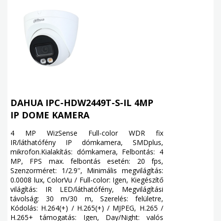
DAHUA IPC-HDW2449T-S-IL 4MP
IP DOME KAMERA
4 MP WizSense Full-color WDR fix
IR/láthatófény IP dómkamera, SMDplus,
mikrofon.Kialakítás: dómkamera, Felbontás: 4
MP, FPS max. felbontás esetén: 20 fps,
Szenzorméret: 1/2.9'', Minimális megvilágítás:
0.0008 lux, ColorVu / Full-color: Igen, Kiegészítő
világítás: IR LED/láthatófény, Megvilágítási
távolság: 30 m/30 m, Szerelés: felületre,
Kódolás: H.264(+) / H.265(+) / MJPEG, H.265 /
H.265+ támogatás: Igen, Day/Night: valós