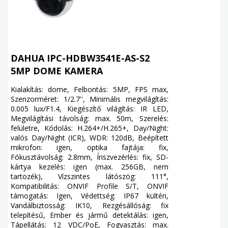
DAHUA IPC-HDBW3541E-AS-S2
5MP DOME KAMERA
Kialakítás: dome, Felbontás: 5MP, FPS max,
Szenzorméret: 1/2.7'', Minimális megvilágítás:
0.005 lux/F1.4, Kiegészítő világítás: IR LED,
Megvilágítási távolság: max. 50m, Szerelés:
felületre, Kódolás: H.264+/H.265+, Day/Night:
valós Day/Night (ICR), WDR: 120dB, Beépített
mikrofon: igen, optika fajtája: fix,
Fókusztávolság: 2.8mm, Íriszvezérlés: fix, SD-
kártya kezelés: igen (max. 256GB, nem
tartozék), Vízszintes látószög: 111°,
Kompatibilitás: ONVIF Profile S/T, ONVIF
támogatás: Igen, Védettség: IP67 kültéri,
Vandálbiztosság: IK10, Rezgésállóság: fix
telepítésű, Ember és jármű detektálás: igen,
Tápellátás: 12 VDC/PoE, Fogyasztás: max.