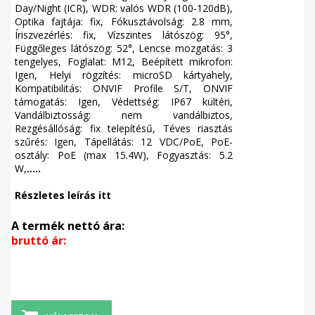
Day/Night (ICR), WDR: valós WDR (100-120dB),
Optika fajtája: fix, Fókusztávolság: 2.8 mm,
Íriszvezérlés: fix, Vízszintes látószög: 95°,
Függőleges látószög: 52°, Lencse mozgatás: 3
tengelyes, Foglalat: M12, Beépített mikrofon:
Igen, Helyi rögzítés: microSD kártyahely,
Kompatibilitás: ONVIF Profile S/T, ONVIF
támogatás: Igen, Védettség: IP67 kültéri,
Vandálbiztosság: nem vandálbiztos,
Rezgésállóság: fix telepítésű, Téves riasztás
szűrés: Igen, Tápellátás: 12 VDC/PoE, PoE-
osztály: PoE (max 15.4W), Fogyasztás: 5.2
W,
.....
Részletes leírás itt
A termék nettó ára:
bruttó ár: