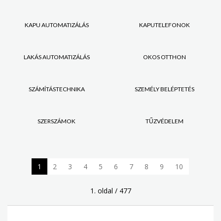
KAPU AUTOMATIZÁLÁS
KAPUTELEFONOK
LAKÁS AUTOMATIZÁLÁS
OKOS OTTHON
SZÁMÍTÁSTECHNIKA
SZEMÉLY BELÉPTETÉS
SZERSZÁMOK
TŰZVÉDELEM
1
2
3
4
5
6
7
8
9
10
1. oldal / 477