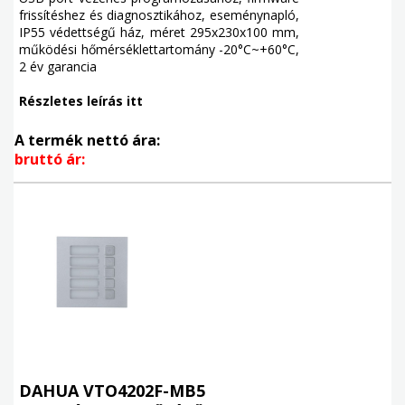
frissítéshez és diagnosztikához, eseménynapló,
IP55 védettségű ház, méret 295x230x100 mm,
működési hőmérséklettartomány -20°C~+60°C,
2 év garancia
Részletes leírás itt
A termék nettó ára:
bruttó ár:
DAHUA VTO4202F-MB5