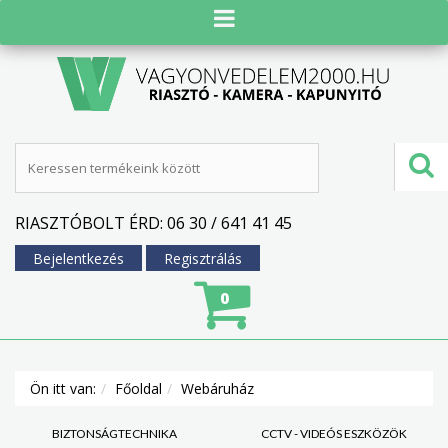
RIASZTÓBOLT ÉRD: 06 30 / 641 41 45
Bejelentkezés
Regisztrálás
0
Ön itt van:
Főoldal
Webáruház
BIZTONSÁGTECHNIKA
CCTV - VIDEÓS ESZKÖZÖK