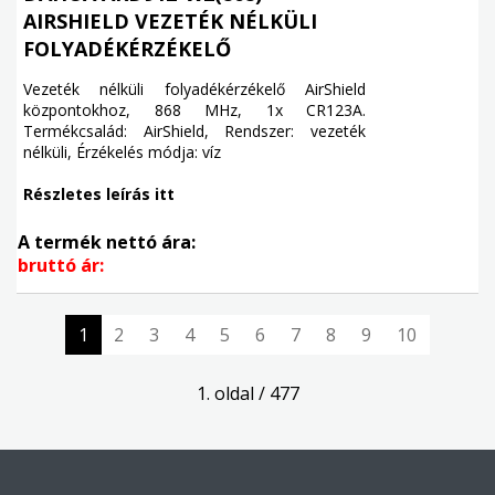
AIRSHIELD VEZETÉK NÉLKÜLI
FOLYADÉKÉRZÉKELŐ
Vezeték nélküli folyadékérzékelő AirShield
központokhoz, 868 MHz, 1x CR123A.
Termékcsalád: AirShield, Rendszer: vezeték
nélküli, Érzékelés módja: víz
Részletes leírás itt
A termék nettó ára:
bruttó ár:
1
2
3
4
5
6
7
8
9
10
1. oldal / 477