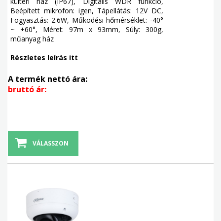
kültéri ház (IP67), Digitális WDR funkció,
Beépített mikrofon: igen, Tápellátás: 12V DC,
Fogyasztás: 2.6W, Működési hőmérséklet: -40°
~ +60°, Méret: 97m x 93mm, Súly: 300g,
műanyag ház
Részletes leírás itt
A termék nettó ára:
bruttó ár:
VÁLASSZON