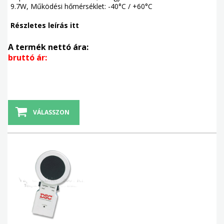
9.7W, Működési hőmérséklet: -40°C / +60°C
Részletes leírás itt
A termék nettó ára:
bruttó ár:
VÁLASSZON