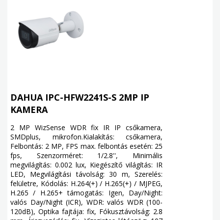
DAHUA IPC-HFW2241S-S 2MP IP
KAMERA
2 MP WizSense WDR fix IR IP csőkamera,
SMDplus, mikrofon.Kialakítás: csőkamera,
Felbontás: 2 MP, FPS max. felbontás esetén: 25
fps, Szenzorméret: 1/2.8'', Minimális
megvilágítás: 0.002 lux, Kiegészítő világítás: IR
LED, Megvilágítási távolság: 30 m, Szerelés:
felületre, Kódolás: H.264(+) / H.265(+) / MJPEG,
H.265 / H.265+ támogatás: Igen, Day/Night:
valós Day/Night (ICR), WDR: valós WDR (100-
120dB), Optika fajtája: fix, Fókusztávolság: 2.8