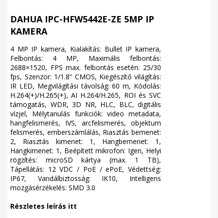
DAHUA IPC-HFW5442E-ZE 5MP IP
KAMERA
4 MP IP kamera, Kialakítás: Bullet IP kamera,
Felbontás: 4 MP, Maximális felbontás:
2688×1520, FPS max. felbontás esetén: 25/30
fps, Szenzor: 1/1.8” CMOS, Kiegészítő világítás:
IR LED, Megvilágítási távolság: 60 m, Kódolás:
H.264(+)/H.265(+), AI H.264/H.265, ROI és SVC
támogatás, WDR, 3D NR, HLC, BLC, digitális
vízjel, Mélytanulás funkciók: video metadata,
hangfelismerés, IVS, arcfelismerés, objektum
felismerés, emberszámlálás, Riasztás bemenet:
2, Riasztás kimenet: 1, Hangbemenet: 1,
Hangkimenet: 1, Beépített mikrofon: Igen, Helyi
rögzítés: microSD kártya (max. 1 TB),
Tápellátás: 12 VDC / PoE / ePoE, Védettség:
IP67, Vandálbiztosság: IK10, Intelligens
mozgásérzékelés: SMD 3.0
Részletes leírás itt