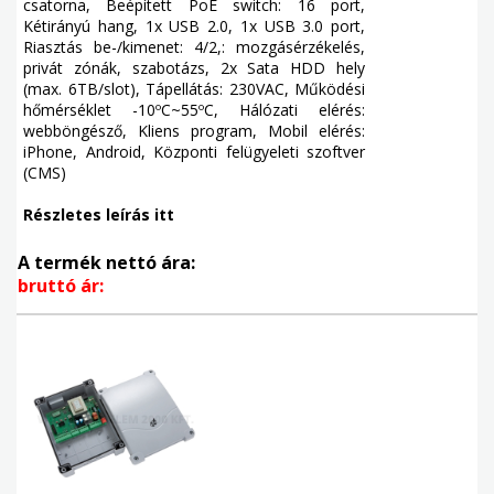
csatorna, Beépített PoE switch: 16 port,
Kétirányú hang, 1x USB 2.0, 1x USB 3.0 port,
Riasztás be-/kimenet: 4/2,: mozgásérzékelés,
privát zónák, szabotázs, 2x Sata HDD hely
(max. 6TB/slot), Tápellátás: 230VAC, Működési
hőmérséklet -10ºC~55ºC, Hálózati elérés:
webböngésző, Kliens program, Mobil elérés:
iPhone, Android, Központi felügyeleti szoftver
(CMS)
Részletes leírás itt
A termék nettó ára:
bruttó ár: