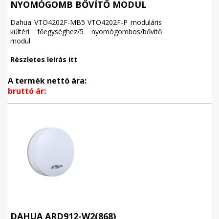
NYOMÓGOMB BŐVÍTŐ MODUL
Dahua VTO4202F-MB5 VTO4202F-P moduláris
kültéri főegységhez/5 nyomógombos/bővítő
modul
Részletes leírás itt
A termék nettó ára:
bruttó ár:
DAHUA ARD912-W2(868)