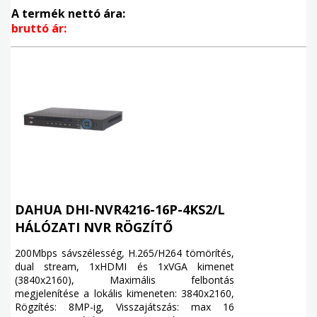
A termék nettó ára:
bruttó ár:
DAHUA DHI-NVR4216-16P-4KS2/L
HÁLÓZATI NVR RÖGZÍTŐ
200Mbps sávszélesség, H.265/H264 tömörítés,
dual stream, 1xHDMI és 1xVGA kimenet
(3840x2160), Maximális felbontás
megjelenítése a lokális kimeneten: 3840x2160,
Rögzítés: 8MP-ig, Visszajátszás: max 16