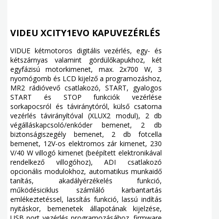
VIDEU XCITY1EVO KAPUVEZÉRLÉS
VIDUE kétmotoros digitális vezérlés, egy- és
kétszárnyas valamint gördülőkapukhoz, két
egyfázisú motorkimenet, max. 2x700 W, 3
nyomógomb és LCD kijelző a programozáshoz,
MR2 rádióvevő csatlakozó, START, gyalogos
START és STOP funkciók vezérlése
sorkapocsról és táviránytóról, külső csatorna
vezérlés távirányítóval (XLUX2 modul), 2 db
végálláskapcsoló/enkóder bemenet, 2 db
biztonságiszegély bemenet, 2 db fotcella
bemenet, 12V-os elektromos zár kimenet, 230
V/40 W villogó kimenet (beépített elektronikával
rendelkező villogóhoz), ADI csatlakozó
opcionális modulokhoz, automatikus munkaidő
tanítás, akadályérzékelés funkció,
működésiciklus számláló karbantartás
emlékeztetéssel, lassítás funkció, lassú indítás
nyitáskor, bemenetek állapotának kijelzése,
USB port vezérlés programozásához, firmware