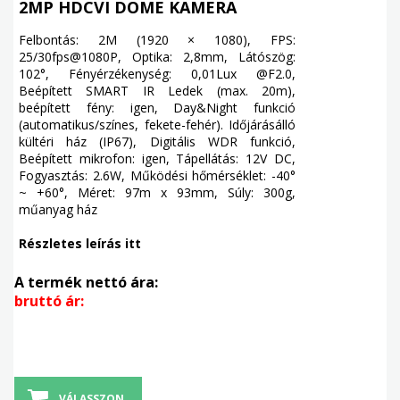
2MP HDCVI DOME KAMERA
Felbontás: 2M (1920 × 1080), FPS:
25/30fps@1080P, Optika: 2,8mm, Látószög:
102°, Fényérzékenység: 0,01Lux @F2.0,
Beépített SMART IR Ledek (max. 20m),
beépített fény: igen, Day&Night funkció
(automatikus/színes, fekete-fehér). Időjárásálló
kültéri ház (IP67), Digitális WDR funkció,
Beépített mikrofon: igen, Tápellátás: 12V DC,
Fogyasztás: 2.6W, Működési hőmérséklet: -40°
~ +60°, Méret: 97m x 93mm, Súly: 300g,
műanyag ház
Részletes leírás itt
A termék nettó ára:
bruttó ár:
VÁLASSZON