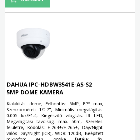
DAHUA IPC-HDBW3541E-AS-S2
5MP DOME KAMERA
Kialakítás: dome, Felbontás: 5MP, FPS max,
Szenzorméret: 1/2.7'', Minimális megvilágítás:
0.005 lux/F1.4, Kiegészítő világítás: IR LED,
Megvilágítási távolság: max. 50m, Szerelés:
felületre, Kódolás: H.264+/H.265+, Day/Night:
valós Day/Night (ICR), WDR: 120dB, Beépített
mikrofon: igen, optika fajtája: fix,