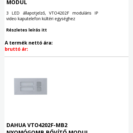
MODUL
3 LED állapotjelző, VTO4202F moduláris IP
video kaputelefon kültéri egységhez
Részletes leírás itt
A termék nettó ára:
bruttó ár:
DAHUA VTO4202F-MB2
NYOMÓGOMB BŐVÍTŐ MODUL