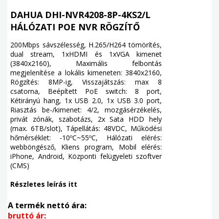
DAHUA DHI-NVR4208-8P-4KS2/L
HÁLÓZATI POE NVR RÖGZÍTŐ
200Mbps sávszélesség, H.265/H264 tömörítés,
dual stream, 1xHDMI és 1xVGA kimenet
(3840x2160), Maximális felbontás
megjelenítése a lokális kimeneten: 3840x2160,
Rögzítés: 8MP-ig, Visszajátszás: max 8
csatorna, Beépített PoE switch: 8 port,
Kétirányú hang, 1x USB 2.0, 1x USB 3.0 port,
Riasztás be-/kimenet: 4/2, mozgásérzékelés,
privát zónák, szabotázs, 2x Sata HDD hely
(max. 6TB/slot), Tápellátás: 48VDC, Működési
hőmérséklet: -10ºC~55ºC, Hálózati elérés:
webböngésző, Kliens program, Mobil elérés:
iPhone, Android, Központi felügyeleti szoftver
(CMS)
Részletes leírás itt
A termék nettó ára:
bruttó ár: