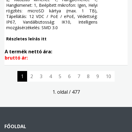
Hangkimenet: 1, Beépített mikrofon: Igen, Helyi
rögzítés: microSD kártya (max. 1 TB),
Tápellátás: 12 VDC / PoE / ePoE, Védettség:
IP67, Vandálbiztosság: IK10, Intelligens
mozgásérzékelés: SMD 3.0
Részletes leírás itt
A termék nettó ára:
bruttó ár:
1
2
3
4
5
6
7
8
9
10
1. oldal / 477
FŐOLDAL