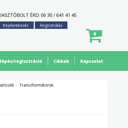
IASZTÓBOLT ÉRD: 06 30 / 641 41 45
Bejelentkezés
Regisztrálás
0
lépés/regisztráció
Cikkek
Kapcsolat
tartozék
Transzformátorok