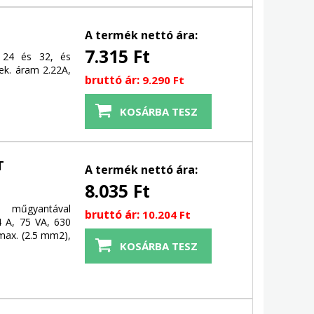
A termék nettó ára:
7.315 Ft
A 24 és 32, és
k. áram 2.22A,
bruttó ár:
9.290 Ft
T
A termék nettó ára:
8.035 Ft
, műgyantával
bruttó ár:
10.204 Ft
4 A, 75 VA, 630
max. (2.5 mm2),