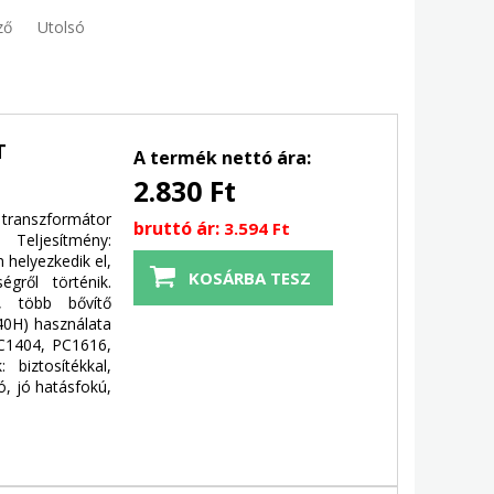
ző
Utolsó
T
A termék nettó ára:
2.830 Ft
transzformátor
bruttó ár:
3.594 Ft
 Teljesítmény:
helyezkedik el,
égről történik.
, több bővítő
40H) használata
PC1404, PC1616,
 biztosítékkal,
ó, jó hatásfokú,