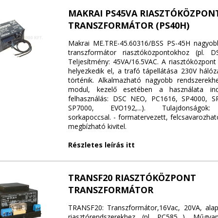
MAKRAI PS45VA RIASZTÓKÖZPON
TRANSZFORMÁTOR (PS40H)
Makrai ME.TRE-45.60316/BSS PS-45H nagyobb
transzformátor riasztóközpontokhoz (pl. DS
Teljesítmény: 45VA/16.5VAC. A riasztóközpo
helyezkedik el, a trafó tápellátása 230V hálóza
történik. Alkalmazható nagyobb rendszerekh
modul, kezelő esetében a használata ind
felhasználás: DSC NEO, PC1616, SP4000, S
SP7000, EVO192,...). Tulajdonságok: b
sorkapoccsal. - formatervezett, felcsavarozhat
megbízható kivitel.
Részletes leírás itt
TRANSF20 RIASZTÓKÖZPONT
TRANSZFORMÁTOR
TRANSF20: Transzformátor,16Vac, 20VA, alap
riasztórendszerekhez (pl. PC585,..). Műgyan