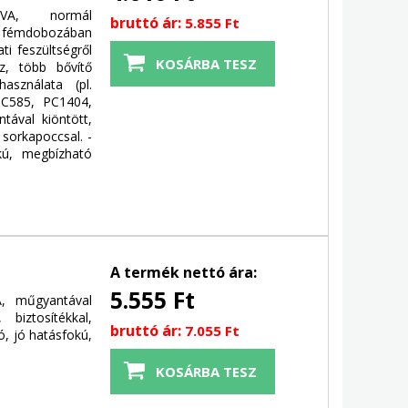
0VA, normál
bruttó ár:
5.855 Ft
 fémdobozában
ti feszültségről
z, több bővítő
sználata (pl.
PC585, PC1404,
tával kiöntött,
 sorkapoccsal. -
okú, megbízható
A termék nettó ára:
5.555 Ft
A, műgyantával
 biztosítékkal,
bruttó ár:
7.055 Ft
ó, jó hatásfokú,