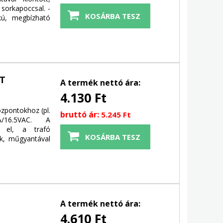
 sorkapoccsal. -
okú, megbízható
T
A termék nettó ára:
4.130 Ft
zpontokhoz (pl.
bruttó ár:
5.245 Ft
A/16.5VAC. A
k el, a trafó
nik, műgyantával
A termék nettó ára:
4.610 Ft