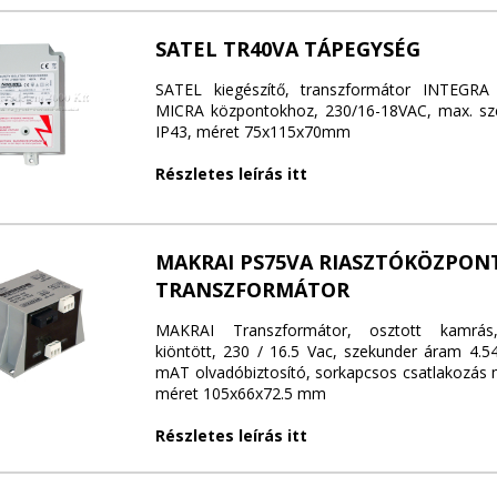
SATEL TR40VA TÁPEGYSÉG
SATEL kiegészítő, transzformátor INTEGR
MICRA központokhoz, 230/16-18VAC, max. sze
IP43, méret 75x115x70mm
Részletes leírás itt
MAKRAI PS75VA RIASZTÓKÖZPON
TRANSZFORMÁTOR
MAKRAI Transzformátor, osztott kamrás
kiöntött, 230 / 16.5 Vac, szekunder áram 4.5
mAT olvadóbiztosító, sorkapcsos csatlakozás 
méret 105x66x72.5 mm
Részletes leírás itt