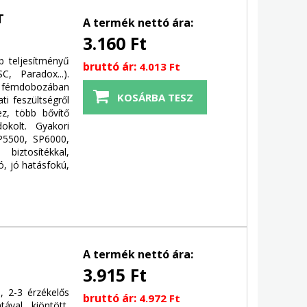
T
A termék nettó ára:
3.160 Ft
 teljesítményű
bruttó ár:
4.013 Ft
C, Paradox...).
nt fémdobozában
ti feszültségről
ez, több bővítő
okolt. Gyakori
P5500, SP6000,
iztosítékkal,
ó, jó hatásfokú,
A termék nettó ára:
3.915 Ft
, 2-3 érzékelős
bruttó ár:
4.972 Ft
tával kiöntött,