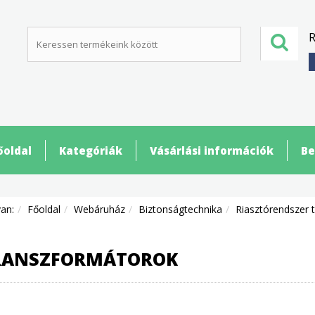
R
őoldal
Kategóriák
Vásárlási információk
Be
van:
Főoldal
Webáruház
Biztonságtechnika
Riasztórendszer 
RANSZFORMÁTOROK