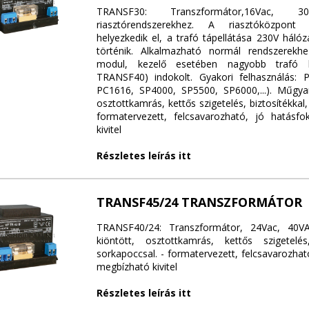
TRANSF30: Transzformátor,16Vac, 3
riasztórendszerekhez. A riasztóközpont
helyezkedik el, a trafó tápellátása 230V hálóza
történik. Alkalmazható normál rendszerekhe
modul, kezelő esetében nagyobb trafó ha
TRANSF40) indokolt. Gyakori felhasználás: 
PC1616, SP4000, SP5500, SP6000,...). Műgyan
osztottkamrás, kettős szigetelés, biztosítékkal,
formatervezett, felcsavarozható, jó hatásf
kivitel
Részletes leírás itt
TRANSF45/24 TRANSZFORMÁTOR
TRANSF40/24: Transzformátor, 24Vac, 40V
kiöntött, osztottkamrás, kettős szigetelés,
sorkapoccsal. - formatervezett, felcsavarozhat
megbízható kivitel
Részletes leírás itt