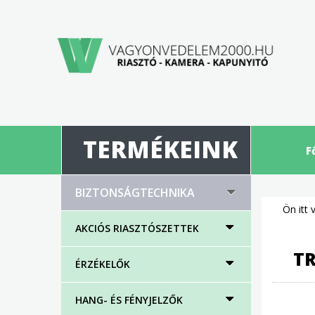
TERMÉKEINK
F
BIZTONSÁGTECHNIKA
Ön itt 
AKCIÓS RIASZTÓSZETTEK
T
ÉRZÉKELŐK
HANG- ÉS FÉNYJELZŐK