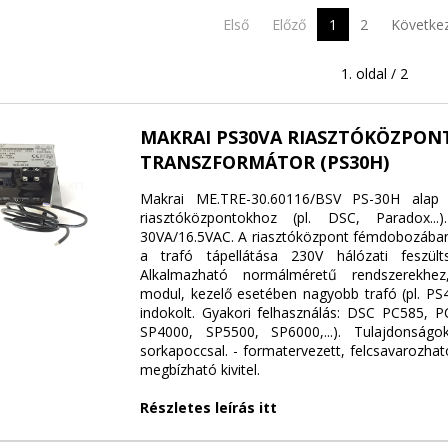
Első
Előző
1
2
Követke
1. oldal / 2
MAKRAI PS30VA RIASZTÓKÖZPON
TRANSZFORMÁTOR (PS30H)
Makrai ME.TRE-30.60116/BSV PS-30H alap 
riasztóközpontokhoz (pl. DSC, Paradox...).
30VA/16.5VAC. A riasztóközpont fémdobozában 
a trafó tápellátása 230V hálózati feszülts
Alkalmazható normálméretű rendszerekhez
modul, kezelő esetében nagyobb trafó (pl. PS
indokolt. Gyakori felhasználás: DSC PC585, 
SP4000, SP5500, SP6000,...). Tulajdonságok:
sorkapoccsal. - formatervezett, felcsavarozhat
megbízható kivitel.
Részletes leírás itt