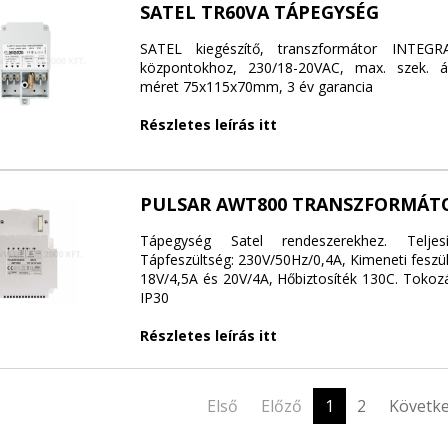
SATEL TR60VA TÁPEGYSÉG
SATEL kiegészítő, transzformátor INTE
központokhoz, 230/18-20VAC, max. szek. 
méret 75x115x70mm, 3 év garancia
Részletes leírás itt
PULSAR AWT800 TRANSZFORMÁT
Tápegység Satel rendeszerekhez. Teljes
Tápfeszültség: 230V/50Hz/0,4A, Kimeneti feszü
18V/4,5A és 20V/4A, Hőbiztosíték 130C. Tokoz
IP30
Részletes leírás itt
Első
Előző
1
2
Követk