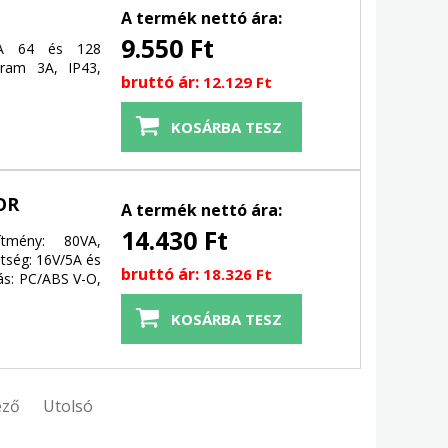
A termék nettó ára:
9.550 Ft
GRA 64 és 128
áram 3A, IP43,
bruttó ár:
12.129 Ft
OR
A termék nettó ára:
14.430 Ft
ítmény: 80VA,
ltség: 16V/5A és
bruttó ár:
18.326 Ft
ás: PC/ABS V-O,
ező
Utolsó