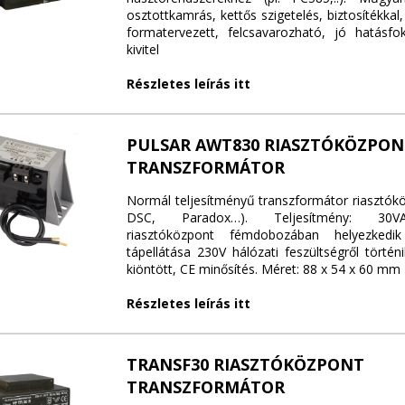
osztottkamrás, kettős szigetelés, biztosítékkal,
formatervezett, felcsavarozható, jó hatásf
kivitel
Részletes leírás itt
PULSAR AWT830 RIASZTÓKÖZPON
TRANSZFORMÁTOR
Normál teljesítményű transzformátor riasztókö
DSC, Paradox…). Teljesítmény: 30V
riasztóközpont fémdobozában helyezkedi
tápellátása 230V hálózati feszültségről törté
kiöntött, CE minősítés. Méret: 88 x 54 x 60 mm
Részletes leírás itt
TRANSF30 RIASZTÓKÖZPONT
TRANSZFORMÁTOR