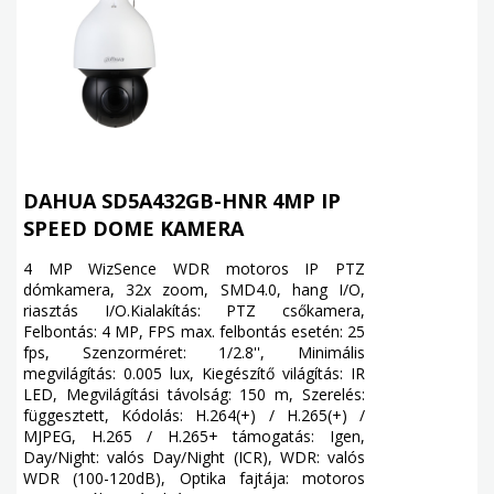
DAHUA SD5A432GB-HNR 4MP IP
SPEED DOME KAMERA
4 MP WizSence WDR motoros IP PTZ
dómkamera, 32x zoom, SMD4.0, hang I/O,
riasztás I/O.Kialakítás: PTZ csőkamera,
Felbontás: 4 MP, FPS max. felbontás esetén: 25
fps, Szenzorméret: 1/2.8'', Minimális
megvilágítás: 0.005 lux, Kiegészítő világítás: IR
LED, Megvilágítási távolság: 150 m, Szerelés:
függesztett, Kódolás: H.264(+) / H.265(+) /
MJPEG, H.265 / H.265+ támogatás: Igen,
Day/Night: valós Day/Night (ICR), WDR: valós
WDR (100-120dB), Optika fajtája: motoros