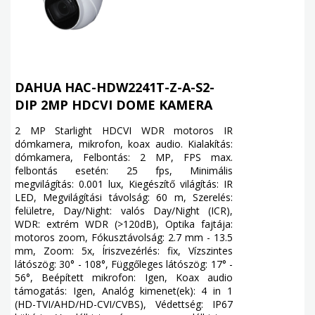
DAHUA HAC-HDW2241T-Z-A-S2-
DIP 2MP HDCVI DOME KAMERA
2 MP Starlight HDCVI WDR motoros IR
dómkamera, mikrofon, koax audio. Kialakítás:
dómkamera, Felbontás: 2 MP, FPS max.
felbontás esetén: 25 fps, Minimális
megvilágítás: 0.001 lux, Kiegészítő világítás: IR
LED, Megvilágítási távolság: 60 m, Szerelés:
felületre, Day/Night: valós Day/Night (ICR),
WDR: extrém WDR (>120dB), Optika fajtája:
motoros zoom, Fókusztávolság: 2.7 mm - 13.5
mm, Zoom: 5x, Íriszvezérlés: fix, Vízszintes
látószög: 30° - 108°, Függőleges látószög: 17° -
56°, Beépített mikrofon: Igen, Koax audio
támogatás: Igen, Analóg kimenet(ek): 4 in 1
(HD-TVI/AHD/HD-CVI/CVBS), Védettség: IP67