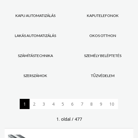
KAPU AUTOMATIZÁLÁS
KAPUTELEFONOK
LAKÁS AUTOMATIZÁLÁS
OKOS OTTHON
SZÁMÍTÁSTECHNIKA
SZEMÉLY BELÉPTETÉS
SZERSZÁMOK
TŰZVÉDELEM
1
2
3
4
5
6
7
8
9
10
1. oldal / 477