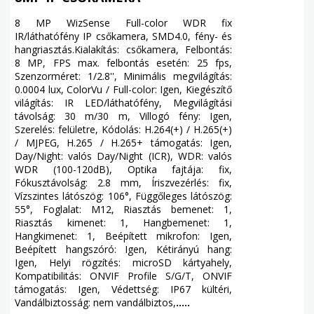
8 MP WizSense Full-color WDR fix
IR/láthatófény IP csőkamera, SMD4.0, fény- és
hangriasztás.Kialakítás: csőkamera, Felbontás:
8 MP, FPS max. felbontás esetén: 25 fps,
Szenzorméret: 1/2.8'', Minimális megvilágítás:
0.0004 lux, ColorVu / Full-color: Igen, Kiegészítő
világítás: IR LED/láthatófény, Megvilágítási
távolság: 30 m/30 m, Villogó fény: Igen,
Szerelés: felületre, Kódolás: H.264(+) / H.265(+)
/ MJPEG, H.265 / H.265+ támogatás: Igen,
Day/Night: valós Day/Night (ICR), WDR: valós
WDR (100-120dB), Optika fajtája: fix,
Fókusztávolság: 2.8 mm, Íriszvezérlés: fix,
Vízszintes látószög: 106°, Függőleges látószög:
55°, Foglalat: M12, Riasztás bemenet: 1,
Riasztás kimenet: 1, Hangbemenet: 1,
Hangkimenet: 1, Beépített mikrofon: Igen,
Beépített hangszóró: Igen, Kétirányú hang:
Igen, Helyi rögzítés: microSD kártyahely,
Kompatibilitás: ONVIF Profile S/G/T, ONVIF
támogatás: Igen, Védettség: IP67 kültéri,
Vandálbiztosság: nem vandálbiztos,
.....