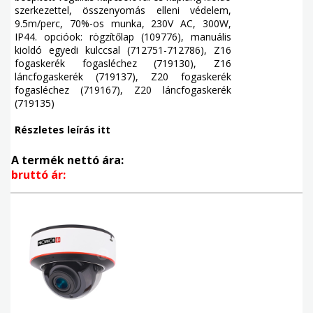
szerkezettel, összenyomás elleni védelem,
9.5m/perc, 70%-os munka, 230V AC, 300W,
IP44. opcióok: rögzítőlap (109776), manuális
kioldó egyedi kulccsal (712751-712786), Z16
fogaskerék fogasléchez (719130), Z16
láncfogaskerék (719137), Z20 fogaskerék
fogasléchez (719167), Z20 láncfogaskerék
(719135)
Részletes leírás itt
A termék nettó ára:
bruttó ár: