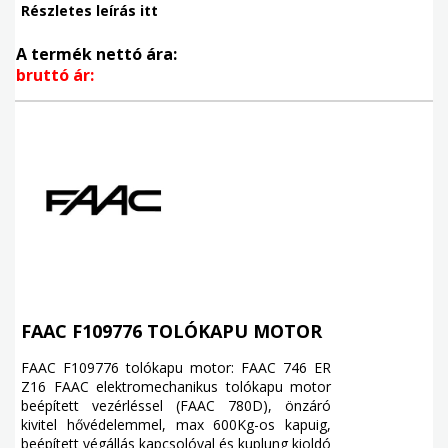
Részletes leírás itt
A termék nettó ára:
bruttó ár:
FAAC F109776 TOLÓKAPU MOTOR
FAAC F109776 tolókapu motor: FAAC 746 ER
Z16 FAAC elektromechanikus tolókapu motor
beépített vezérléssel (FAAC 780D), önzáró
kivitel hővédelemmel, max 600Kg-os kapuig,
beépített végállás kapcsolóval és kuplung kioldó