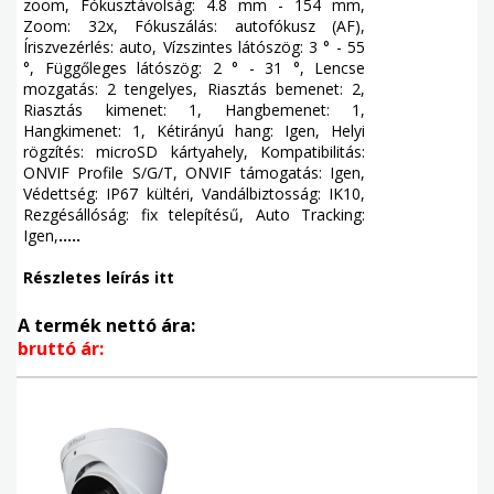
zoom, Fókusztávolság: 4.8 mm - 154 mm,
Zoom: 32x, Fókuszálás: autofókusz (AF),
Íriszvezérlés: auto, Vízszintes látószög: 3 ° - 55
°, Függőleges látószög: 2 ° - 31 °, Lencse
mozgatás: 2 tengelyes, Riasztás bemenet: 2,
Riasztás kimenet: 1, Hangbemenet: 1,
Hangkimenet: 1, Kétirányú hang: Igen, Helyi
rögzítés: microSD kártyahely, Kompatibilitás:
ONVIF Profile S/G/T, ONVIF támogatás: Igen,
Védettség: IP67 kültéri, Vandálbiztosság: IK10,
Rezgésállóság: fix telepítésű, Auto Tracking:
Igen,
.....
Részletes leírás itt
A termék nettó ára:
bruttó ár: