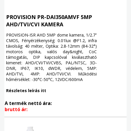
PROVISION PR-DAI350AMVF 5MP
AHD/TVI/CVI KAMERA
PROVISION-ISR AHD 5MP dome kamera, 1/2.7”
CMOS, Fényérzékenység: 0.01lux @F1.2, infra
távolság: 40 méter, Optika: 2.8-12mm (84-32°)
motoros optika, valós day&night, CoC
támogatás, DIP kapcsolóval kiválasztható
kimenet: AHD/CVI/TVI/CVBS, PAL/NTSC, 3D-
DNR, IP67, IK10, dWDR, védelem, 5MP:
AHD/TVI, 4MP: AHD/TVI/CVI. Működési
hőmérséklet: -30°C-50°C, 12VDC/600mA
Részletes leírás itt
A termék nettó ára:
bruttó ár: