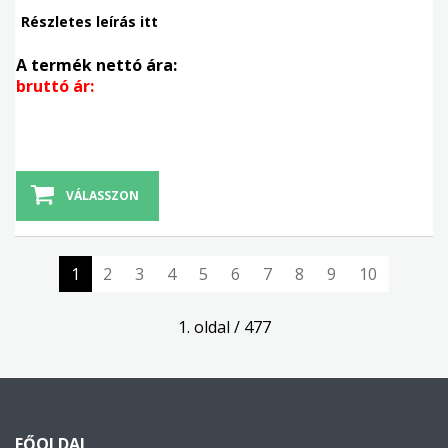
Részletes leírás itt
A termék nettó ára:
bruttó ár:
VÁLASSZON
1
2
3
4
5
6
7
8
9
10
1. oldal / 477
FŐOLDAL