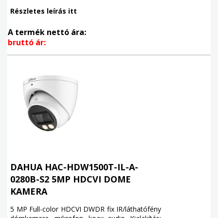
Részletes leírás itt
A termék nettó ára:
bruttó ár:
DAHUA HAC-HDW1500T-IL-A-
0280B-S2 5MP HDCVI DOME
KAMERA
5 MP Full-color HDCVI DWDR fix IR/láthatófény