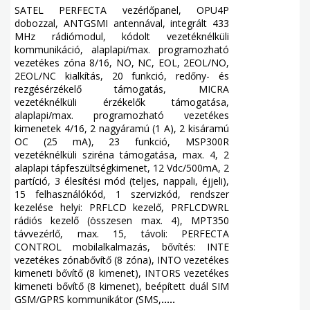
SATEL PERFECTA vezérlőpanel, OPU4P
dobozzal, ANTGSMI antennával, integrált 433
MHz rádiómodul, kódolt vezetéknélküli
kommunikáció, alaplapi/max. programozható
vezetékes zóna 8/16, NO, NC, EOL, 2EOL/NO,
2EOL/NC kialkítás, 20 funkció, redőny- és
rezgésérzékelő támogatás, MICRA
vezetéknélküli érzékelők támogatása,
alaplapi/max. programozható vezetékes
kimenetek 4/16, 2 nagyáramú (1 A), 2 kisáramú
OC (25 mA), 23 funkció, MSP300R
vezetéknélküli sziréna támogatása, max. 4, 2
alaplapi tápfeszültségkimenet, 12 Vdc/500mA, 2
partíció, 3 élesítési mód (teljes, nappali, éjjeli),
15 felhasználókód, 1 szervizkód, rendszer
kezelése helyi: PRFLCD kezelő, PRFLCDWRL
rádiós kezelő (összesen max. 4), MPT350
távvezérlő, max. 15, távoli: PERFECTA
CONTROL mobilalkalmazás, bővítés: INTE
vezetékes zónabővítő (8 zóna), INTO vezetékes
kimeneti bővítő (8 kimenet), INTORS vezetékes
kimeneti bővítő (8 kimenet), beépített duál SIM
GSM/GPRS kommunikátor (SMS,
.....