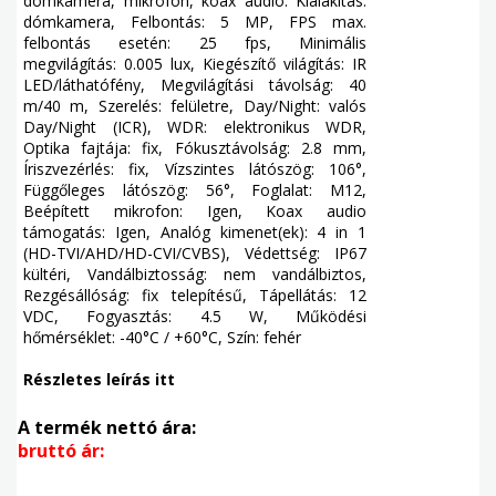
dómkamera, mikrofon, koax audio. Kialakítás:
dómkamera, Felbontás: 5 MP, FPS max.
felbontás esetén: 25 fps, Minimális
megvilágítás: 0.005 lux, Kiegészítő világítás: IR
LED/láthatófény, Megvilágítási távolság: 40
m/40 m, Szerelés: felületre, Day/Night: valós
Day/Night (ICR), WDR: elektronikus WDR,
Optika fajtája: fix, Fókusztávolság: 2.8 mm,
Íriszvezérlés: fix, Vízszintes látószög: 106°,
Függőleges látószög: 56°, Foglalat: M12,
Beépített mikrofon: Igen, Koax audio
támogatás: Igen, Analóg kimenet(ek): 4 in 1
(HD-TVI/AHD/HD-CVI/CVBS), Védettség: IP67
kültéri, Vandálbiztosság: nem vandálbiztos,
Rezgésállóság: fix telepítésű, Tápellátás: 12
VDC, Fogyasztás: 4.5 W, Működési
hőmérséklet: -40°C / +60°C, Szín: fehér
Részletes leírás itt
A termék nettó ára:
bruttó ár: