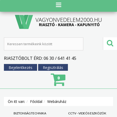
RIASZTÓBOLT ÉRD: 06 30 / 641 41 45
Bejelentkezés
Regisztrálás
0
Ön itt van:
Főoldal
Webáruház
BIZTONSÁGTECHNIKA
CCTV - VIDEÓS ESZKÖZÖK