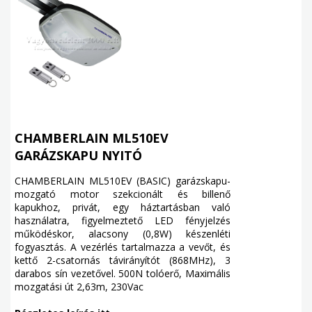
CHAMBERLAIN ML510EV
GARÁZSKAPU NYITÓ
CHAMBERLAIN ML510EV (BASIC) garázskapu-
mozgató motor szekcionált és billenő
kapukhoz, privát, egy háztartásban való
használatra, figyelmeztető LED fényjelzés
működéskor, alacsony (0,8W) készenléti
fogyasztás. A vezérlés tartalmazza a vevőt, és
kettő 2-csatornás távirányítót (868MHz), 3
darabos sín vezetővel. 500N tolóerő, Maximális
mozgatási út 2,63m, 230Vac