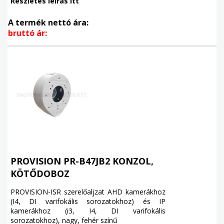
Részletes leírás itt
A termék nettó ára:
bruttó ár:
PROVISION PR-B47JB2 KONZOL,
KÖTŐDOBOZ
PROVISION-ISR szerelőaljzat AHD kamerákhoz
(I4, DI varifokális sorozatokhoz) és IP
kamerákhoz (i3, I4, DI varifokális
sorozatokhoz), nagy, fehér színű