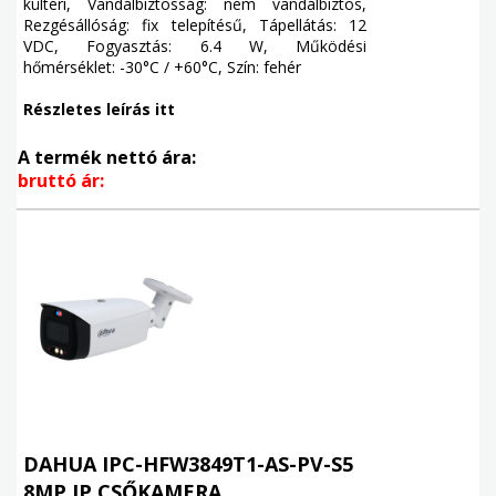
kültéri, Vandálbiztosság: nem vandálbiztos,
Rezgésállóság: fix telepítésű, Tápellátás: 12
VDC, Fogyasztás: 6.4 W, Működési
hőmérséklet: -30°C / +60°C, Szín: fehér
Részletes leírás itt
A termék nettó ára:
bruttó ár:
DAHUA IPC-HFW3849T1-AS-PV-S5
8MP IP CSŐKAMERA