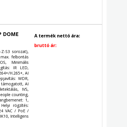
P DOME
A termék nettó ára:
bruttó ár:
Z-S3 sorozat),
 max. felbontás
OS, Minimális
ágítás: IR LED,
.264+/H.265+, AI
pjavítás: WDR,
: támogatott, AI
etektálás, IVS,
people counting,
Hangbemenet: 1,
Helyi rögzítés:
24 VAC / PoE /
IK10, Intelligens