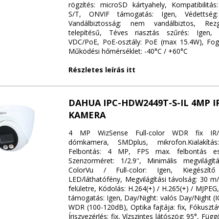
rögzítés: microSD kártyahely, Kompatibilitás
S/T, ONVIF támogatás: Igen, Védettség: 
Vandálbiztosság: nem vandálbiztos, Rezg
telepítésű, Téves riasztás szűrés: Igen, 
VDC/PoE, PoE-osztály: PoE (max 15.4W), Fog
Működési hőmérséklet: -40°C / +60°C
Részletes leírás itt
DAHUA IPC-HDW2449T-S-IL 4MP 
KAMERA
4 MP WizSense Full-color WDR fix IR/l
dómkamera, SMDplus, mikrofon.Kialakítá
Felbontás: 4 MP, FPS max. felbontás es
Szenzorméret: 1/2.9'', Minimális megvilágít
ColorVu / Full-color: Igen, Kiegészítő 
LED/láthatófény, Megvilágítási távolság: 30 m
felületre, Kódolás: H.264(+) / H.265(+) / MJPEG
támogatás: Igen, Day/Night: valós Day/Night (
WDR (100-120dB), Optika fajtája: fix, Fókuszt
Íriszvezérlés: fix, Vízszintes látószög: 95°, Füg