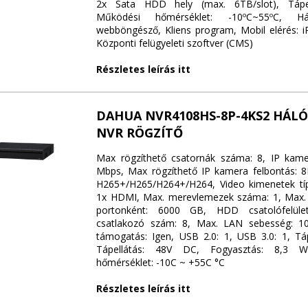
2x Sata HDD hely (max. 6TB/slot), Tápel
Működési hőmérséklet: -10ºC~55ºC, Hál
webböngésző, Kliens program, Mobil elérés: i
Központi felügyeleti szoftver (CMS)
Részletes leírás itt
DAHUA NVR4108HS-8P-4KS2 HÁLÓ
NVR RÖGZÍTŐ
Max rögzíthető csatornák száma: 8, IP kame
Mbps, Max rögzíthető IP kamera felbontás: 
H265+/H265/H264+/H264, Video kimenetek tí
1x HDMI, Max. merevlemezek száma: 1, Max.
portonként: 6000 GB, HDD csatolófelül
csatlakozó szám: 8, Max. LAN sebesség: 1
támogatás: Igen, USB 2.0: 1, USB 3.0: 1, Tá
Tápellátás: 48V DC, Fogyasztás: 8,3 W
hőmérséklet: -10C ~ +55C °C
Részletes leírás itt