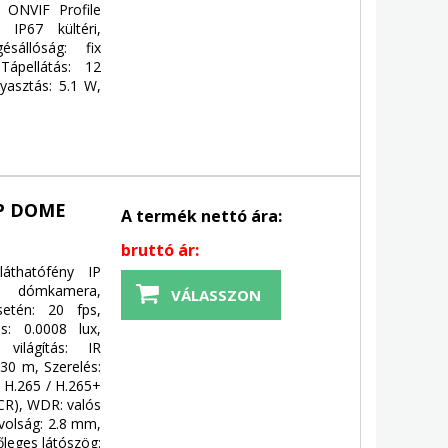
: ONVIF Profile
IP67 kültéri,
ésállóság: fix
Tápellátás: 12
yasztás: 5.1 W,
IP DOME
A termék nettó ára:
bruttó ár:
áthatófény IP
s: dómkamera,
VÁLASSZON
etén: 20 fps,
ás: 0.0008 lux,
világítás: IR
/30 m, Szerelés:
, H.265 / H.265+
ICR), WDR: valós
ávolság: 2.8 mm,
gőleges látószög: