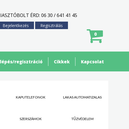
IASZTÓBOLT ÉRD: 06 30 / 641 41 45
Bejelentkezés
Regisztrálás
0
lépés/regisztráció
Cikkek
Kapcsolat
KAPUTELEFONOK
LAKÁS AUTOMATIZÁLÁS
SZERSZÁMOK
TŰZVÉDELEM