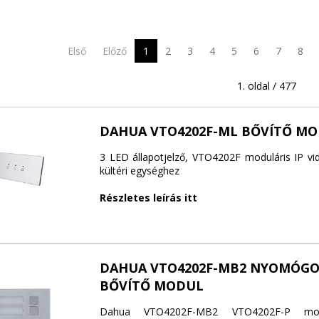
Első
Előző
1
2
3
4
5
6
7
8
1. oldal / 477
DAHUA VTO4202F-ML BŐVÍTŐ M
3 LED állapotjelző, VTO4202F moduláris IP vi
kültéri egységhez
Részletes leírás itt
DAHUA VTO4202F-MB2 NYOMÓG
BŐVÍTŐ MODUL
Dahua VTO4202F-MB2 VTO4202F-P modul