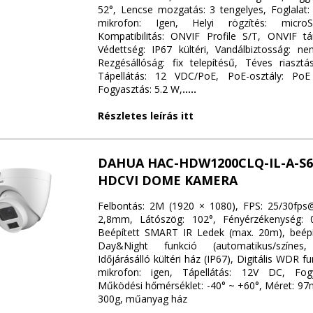
52°, Lencse mozgatás: 3 tengelyes, Foglalat:
mikrofon: Igen, Helyi rögzítés: microS
Kompatibilitás: ONVIF Profile S/T, ONVIF t
Védettség: IP67 kültéri, Vandálbiztosság: ne
Rezgésállóság: fix telepítésű, Téves riasztá
Tápellátás: 12 VDC/PoE, PoE-osztály: Po
Fogyasztás: 5.2 W,
.....
Részletes leírás itt
DAHUA HAC-HDW1200CLQ-IL-A-S6
HDCVI DOME KAMERA
Felbontás: 2M (1920 × 1080), FPS: 25/30fps
2,8mm, Látószög: 102°, Fényérzékenység: 
Beépített SMART IR Ledek (max. 20m), beépít
Day&Night funkció (automatikus/színes, 
Időjárásálló kültéri ház (IP67), Digitális WDR f
mikrofon: igen, Tápellátás: 12V DC, Fog
Működési hőmérséklet: -40° ~ +60°, Méret: 97
300g, műanyag ház