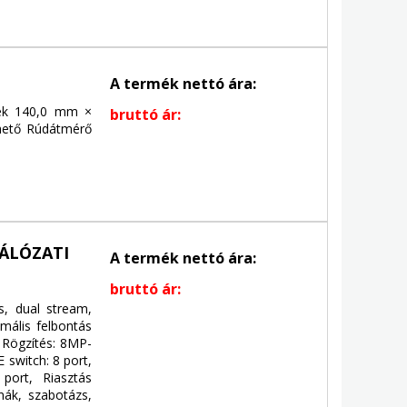
A termék nettó ára:
tek 140,0 mm ×
bruttó ár:
hető Rúdátmérő
HÁLÓZATI
A termék nettó ára:
bruttó ár:
, dual stream,
ális felbontás
 Rögzítés: 8MP-
 switch: 8 port,
port, Riasztás
nák, szabotázs,