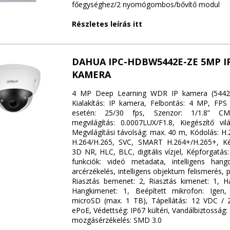
főegységhez/2 nyomógombos/bővítő modul
Részletes leírás itt
DAHUA IPC-HDBW5442E-ZE 5MP I
KAMERA
4 MP Deep Learning WDR IP kamera (5442-
Kialakítás: IP kamera, Felbontás: 4 MP, FPS
esetén: 25/30 fps, Szenzor: 1/1.8” CM
megvilágítás: 0.0007LUX/F1.8, Kiegészítő vil
Megvilágítási távolság: max. 40 m, Kódolás: H
H.264/H.265, SVC, SMART H.264+/H.265+, Ké
3D NR, HLC, BLC, digitális vízjel, Képforgatás
funkciók: videó metadata, intelligens hangd
arcérzékelés, intelligens objektum felismerés, 
Riasztás bemenet: 2, Riasztás kimenet: 1, 
Hangkimenet: 1, Beépített mikrofon: Igen, 
microSD (max. 1 TB), Tápellátás: 12 VDC / 
ePoE, Védettség: IP67 kültéri, Vandálbiztosság: 
mozgásérzékelés: SMD 3.0