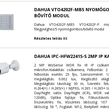
DAHUA VTO4202F-MB5 NYOMÓG
BŐVÍTŐ MODUL
Dahua VTO4202F-MB5 VTO4202F-P modul
főegységhez/5 nyomógombos/bővítő modul
Részletes leírás itt
DAHUA IPC-HFW2241S-S 2MP IP 
2 MP WizSense WDR fix IR IP csőkame
mikrofon.Kialakítás: csőkamera, Felbontás:
felbontás esetén: 25 fps, Szenzorméret: 1/2
megvilágítás: 0.002 lux, Kiegészítő vilá
Megvilágítási távolság: 30 m, Szerelés: felü
H.264(+) / H.265(+) / MJPEG, H.265 / H.265+ t
Day/Night: valós Day/Night (ICR), WDR: v
120dB), Optika fajtája: fix, Fókusztávo
Íriszvezérlés: fix, Vízszintes látószög: 10
látószög: 56 °, Foglalat: M12, Beépített mikro