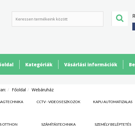
R
őoldal
Kategóriák
Vásárlási információk
Be
van:
Főoldal
Webáruház
SÁGTECHNIKA
CCTV - VIDEÓS ESZKÖZÖK
KAPU AUTOMATIZÁLÁS
S OTTHON
SZÁMÍTÁSTECHNIKA
SZEMÉLY BELÉPTETÉS