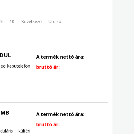
9
10
Következő
Utolsó
ODUL
A termék nettó ára:
deo kaputelefon
bruttó ár:
OMB
A termék nettó ára:
bruttó ár:
áris kültéri