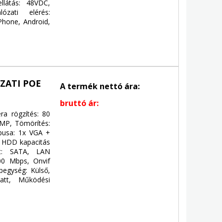
látás: 48VDC,
ózati elérés:
Phone, Android,
ZATI POE
A termék nettó ára:
bruttó ár:
ra rögzítés: 80
8MP, Tömörítés:
pusa: 1x VGA +
 HDD kapacitás
et: SATA, LAN
00 Mbps, Onvif
pegység: Külső,
att, Működési