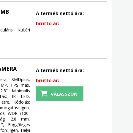
OMB
A termék nettó ára:
bruttó ár:
áris kültéri
KAMERA
A termék nettó ára:
ra, SMDplus,
bruttó ár:
 2 MP, FPS max.
.8'', Minimális
VÁLASSZON
gítás: IR LED,
letre, Kódolás:
ámogatás: Igen,
alós WDR (100-
lság: 2.8 mm,
7 °, Függőleges
fon: Igen, Helyi