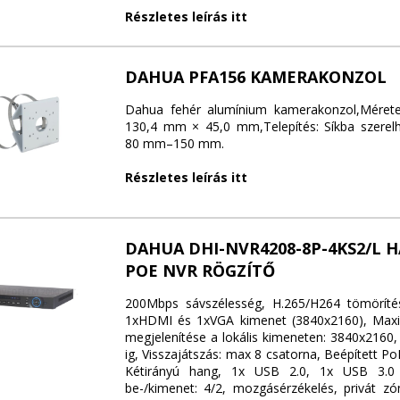
Részletes leírás itt
DAHUA PFA156 KAMERAKONZOL
Dahua fehér alumínium kamerakonzol,Mére
130,4 mm × 45,0 mm,Telepítés: Síkba szerel
80 mm–150 mm.
Részletes leírás itt
DAHUA DHI-NVR4208-8P-4KS2/L 
POE NVR RÖGZÍTŐ
200Mbps sávszélesség, H.265/H264 tömörítés
1xHDMI és 1xVGA kimenet (3840x2160), Maxim
megjelenítése a lokális kimeneten: 3840x2160,
ig, Visszajátszás: max 8 csatorna, Beépített PoE
Kétirányú hang, 1x USB 2.0, 1x USB 3.0 
be-/kimenet: 4/2, mozgásérzékelés, privát zó