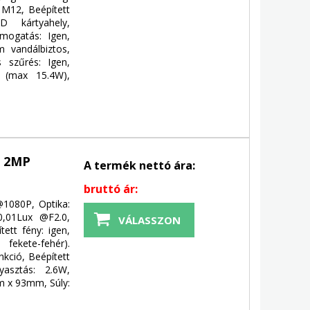
 M12, Beépített
D kártyahely,
ámogatás: Igen,
m vandálbiztos,
s szűrés: Igen,
E (max 15.4W),
 2MP
A termék nettó ára:
bruttó ár:
@1080P, Optika:
0,01Lux @F2.0,
VÁLASSZON
ett fény: igen,
fekete-fehér).
unkció, Beépített
yasztás: 2.6W,
m x 93mm, Súly: