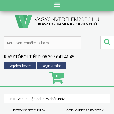
RIASZTÓBOLT ÉRD: 06 30 / 641 41 45
Bejelentkezés
Regisztrálás
0
Ön itt van:
Főoldal
Webáruház
BIZTONSÁGTECHNIKA
CCTV - VIDEÓS ESZKÖZÖK