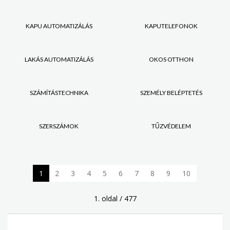
KAPU AUTOMATIZÁLÁS
KAPUTELEFONOK
LAKÁS AUTOMATIZÁLÁS
OKOS OTTHON
SZÁMÍTÁSTECHNIKA
SZEMÉLY BELÉPTETÉS
SZERSZÁMOK
TŰZVÉDELEM
1
2
3
4
5
6
7
8
9
10
1. oldal / 477