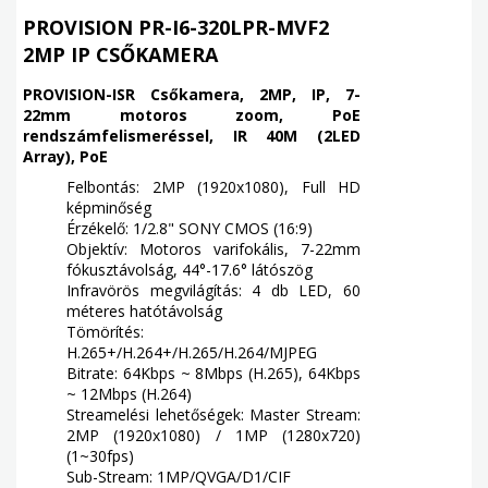
PROVISION PR-I6-320LPR-MVF2
2MP IP CSŐKAMERA
PROVISION-ISR Csőkamera, 2MP, IP, 7-
22mm motoros zoom, PoE
rendszámfelismeréssel, IR 40M (2LED
Array), PoE
Felbontás: 2MP (1920x1080), Full HD
képminőség
Érzékelő: 1/2.8" SONY CMOS (16:9)
Objektív: Motoros varifokális, 7-22mm
fókusztávolság, 44°-17.6° látószög
Infravörös megvilágítás: 4 db LED, 60
méteres hatótávolság
Tömörítés:
H.265+/H.264+/H.265/H.264/MJPEG
Bitrate: 64Kbps ~ 8Mbps (H.265), 64Kbps
~ 12Mbps (H.264)
Streamelési lehetőségek: Master Stream:
2MP (1920x1080) / 1MP (1280x720)
(1~30fps)
Sub-Stream: 1MP/QVGA/D1/CIF