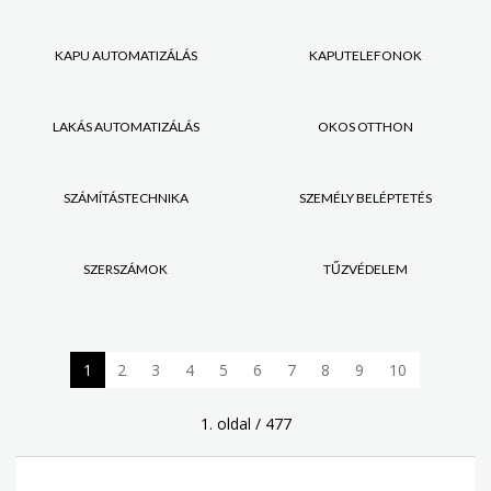
KAPU AUTOMATIZÁLÁS
KAPUTELEFONOK
LAKÁS AUTOMATIZÁLÁS
OKOS OTTHON
SZÁMÍTÁSTECHNIKA
SZEMÉLY BELÉPTETÉS
SZERSZÁMOK
TŰZVÉDELEM
1
2
3
4
5
6
7
8
9
10
1. oldal / 477