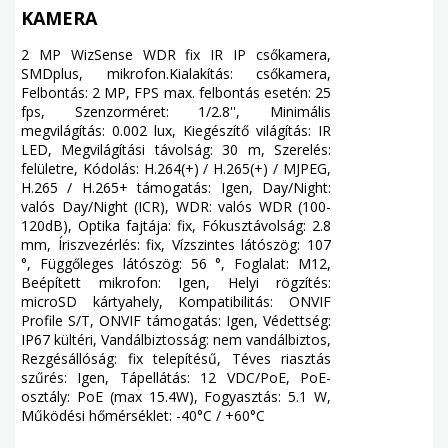
KAMERA
2 MP WizSense WDR fix IR IP csőkamera,
SMDplus, mikrofon.Kialakítás: csőkamera,
Felbontás: 2 MP, FPS max. felbontás esetén: 25
fps, Szenzorméret: 1/2.8'', Minimális
megvilágítás: 0.002 lux, Kiegészítő világítás: IR
LED, Megvilágítási távolság: 30 m, Szerelés:
felületre, Kódolás: H.264(+) / H.265(+) / MJPEG,
H.265 / H.265+ támogatás: Igen, Day/Night:
valós Day/Night (ICR), WDR: valós WDR (100-
120dB), Optika fajtája: fix, Fókusztávolság: 2.8
mm, Íriszvezérlés: fix, Vízszintes látószög: 107
°, Függőleges látószög: 56 °, Foglalat: M12,
Beépített mikrofon: Igen, Helyi rögzítés:
microSD kártyahely, Kompatibilitás: ONVIF
Profile S/T, ONVIF támogatás: Igen, Védettség:
IP67 kültéri, Vandálbiztosság: nem vandálbiztos,
Rezgésállóság: fix telepítésű, Téves riasztás
szűrés: Igen, Tápellátás: 12 VDC/PoE, PoE-
osztály: PoE (max 15.4W), Fogyasztás: 5.1 W,
Működési hőmérséklet: -40°C / +60°C