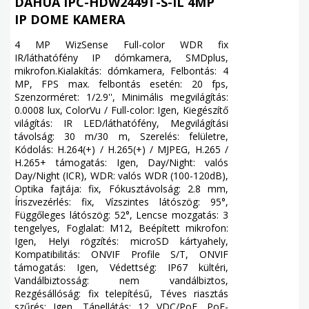
DAHUA IPC-HDW2449T-S-IL 4MP
IP DOME KAMERA
4 MP WizSense Full-color WDR fix
IR/láthatófény IP dómkamera, SMDplus,
mikrofon.Kialakítás: dómkamera, Felbontás: 4
MP, FPS max. felbontás esetén: 20 fps,
Szenzorméret: 1/2.9'', Minimális megvilágítás:
0.0008 lux, ColorVu / Full-color: Igen, Kiegészítő
világítás: IR LED/láthatófény, Megvilágítási
távolság: 30 m/30 m, Szerelés: felületre,
Kódolás: H.264(+) / H.265(+) / MJPEG, H.265 /
H.265+ támogatás: Igen, Day/Night: valós
Day/Night (ICR), WDR: valós WDR (100-120dB),
Optika fajtája: fix, Fókusztávolság: 2.8 mm,
Íriszvezérlés: fix, Vízszintes látószög: 95°,
Függőleges látószög: 52°, Lencse mozgatás: 3
tengelyes, Foglalat: M12, Beépített mikrofon:
Igen, Helyi rögzítés: microSD kártyahely,
Kompatibilitás: ONVIF Profile S/T, ONVIF
támogatás: Igen, Védettség: IP67 kültéri,
Vandálbiztosság: nem vandálbiztos,
Rezgésállóság: fix telepítésű, Téves riasztás
szűrés: Igen, Tápellátás: 12 VDC/PoE, PoE-