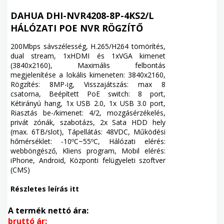
DAHUA DHI-NVR4208-8P-4KS2/L
HÁLÓZATI POE NVR RÖGZÍTŐ
200Mbps sávszélesség, H.265/H264 tömörítés,
dual stream, 1xHDMI és 1xVGA kimenet
(3840x2160), Maximális felbontás
megjelenítése a lokális kimeneten: 3840x2160,
Rögzítés: 8MP-ig, Visszajátszás: max 8
csatorna, Beépített PoE switch: 8 port,
Kétirányú hang, 1x USB 2.0, 1x USB 3.0 port,
Riasztás be-/kimenet: 4/2, mozgásérzékelés,
privát zónák, szabotázs, 2x Sata HDD hely
(max. 6TB/slot), Tápellátás: 48VDC, Működési
hőmérséklet: -10ºC~55ºC, Hálózati elérés:
webböngésző, Kliens program, Mobil elérés:
iPhone, Android, Központi felügyeleti szoftver
(CMS)
Részletes leírás itt
A termék nettó ára:
bruttó ár: