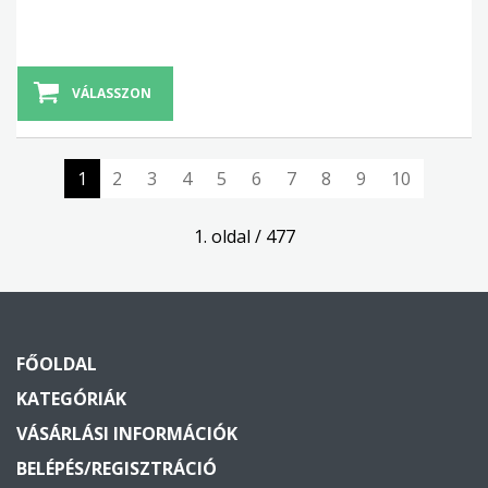
VÁLASSZON
1
2
3
4
5
6
7
8
9
10
1. oldal / 477
FŐOLDAL
KATEGÓRIÁK
VÁSÁRLÁSI INFORMÁCIÓK
BELÉPÉS/REGISZTRÁCIÓ