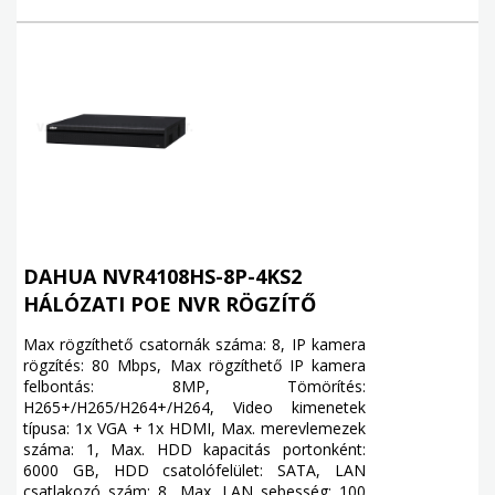
DAHUA NVR4108HS-8P-4KS2
HÁLÓZATI POE NVR RÖGZÍTŐ
Max rögzíthető csatornák száma: 8, IP kamera
rögzítés: 80 Mbps, Max rögzíthető IP kamera
felbontás: 8MP, Tömörítés:
H265+/H265/H264+/H264, Video kimenetek
típusa: 1x VGA + 1x HDMI, Max. merevlemezek
száma: 1, Max. HDD kapacitás portonként:
6000 GB, HDD csatolófelület: SATA, LAN
csatlakozó szám: 8, Max. LAN sebesség: 100