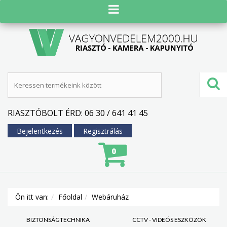
RIASZTÓBOLT ÉRD: 06 30 / 641 41 45
Bejelentkezés
Regisztrálás
0
Ön itt van:
Főoldal
Webáruház
BIZTONSÁGTECHNIKA
CCTV - VIDEÓS ESZKÖZÖK