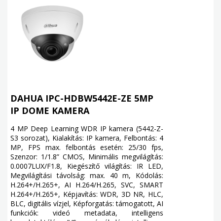
DAHUA IPC-HDBW5442E-ZE 5MP
IP DOME KAMERA
4 MP Deep Learning WDR IP kamera (5442-Z-
S3 sorozat), Kialakítás: IP kamera, Felbontás: 4
MP, FPS max. felbontás esetén: 25/30 fps,
Szenzor: 1/1.8” CMOS, Minimális megvilágítás:
0.0007LUX/F1.8, Kiegészítő világítás: IR LED,
Megvilágítási távolság: max. 40 m, Kódolás:
H.264+/H.265+, AI H.264/H.265, SVC, SMART
H.264+/H.265+, Képjavítás: WDR, 3D NR, HLC,
BLC, digitális vízjel, Képforgatás: támogatott, AI
funkciók: videó metadata, intelligens