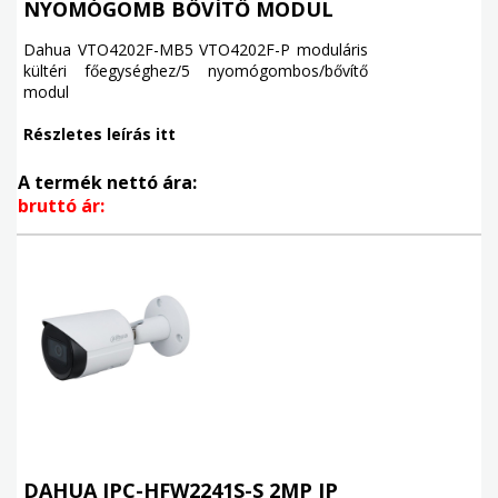
NYOMÓGOMB BŐVÍTŐ MODUL
Dahua VTO4202F-MB5 VTO4202F-P moduláris
kültéri főegységhez/5 nyomógombos/bővítő
modul
Részletes leírás itt
A termék nettó ára:
bruttó ár:
DAHUA IPC-HFW2241S-S 2MP IP