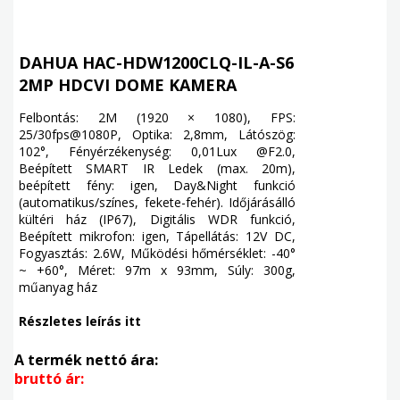
DAHUA HAC-HDW1200CLQ-IL-A-S6
2MP HDCVI DOME KAMERA
Felbontás: 2M (1920 × 1080), FPS:
25/30fps@1080P, Optika: 2,8mm, Látószög:
102°, Fényérzékenység: 0,01Lux @F2.0,
Beépített SMART IR Ledek (max. 20m),
beépített fény: igen, Day&Night funkció
(automatikus/színes, fekete-fehér). Időjárásálló
kültéri ház (IP67), Digitális WDR funkció,
Beépített mikrofon: igen, Tápellátás: 12V DC,
Fogyasztás: 2.6W, Működési hőmérséklet: -40°
~ +60°, Méret: 97m x 93mm, Súly: 300g,
műanyag ház
Részletes leírás itt
A termék nettó ára:
bruttó ár: