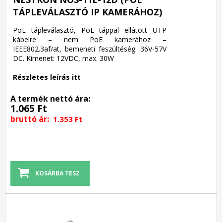
TÁPLEVÁLASZTÓ IP KAMERÁHOZ)
PoE tápleválasztó, PoE táppal ellátott UTP
kábelre – nem PoE kamerához –
IEEE802.3af/at, bemeneti feszültéség: 36V-57V
DC. Kimenet: 12VDC, max. 30W
Részletes leírás itt
A termék nettó ára:
1.065 Ft
bruttó ár:
1.353 Ft