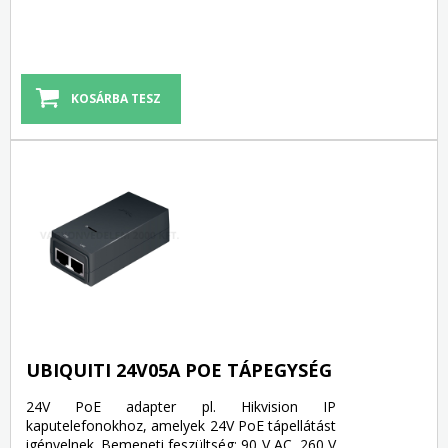
UBIQUITI 24V05A POE TÁPEGYSÉG
24V PoE adapter pl. Hikvision IP
kaputelefonokhoz, amelyek 24V PoE tápellátást
igényelnek. Bemeneti feszültség: 90 V AC, 260 V