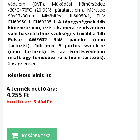
védelem (OVP). Működési hőmérséklet:
-30°C+70°C (20-90% páratartalom). Méretek:
99x97x30mm. Minősítés: UL60950-1, TUV
EN60950-1, EN60335-1.
A tápegységnek 1db
kimenete van, ezért kamera rendszerben
való használathoz szükséges továbbá 1db
Pulsar
AWZ602 RJ45 panelre
(nem
tartozék), 1db min.
5 portos switch-re
(nem tartozék) és az érintésvédelem
miatt egy
fémdoboz-ra
is (nem tartozék).
3 év garancia
Részletes leírás itt
A termék nettó ára:
4.255 Ft
bruttó ár:
5.404 Ft