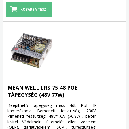
MEAN WELL LRS-75-48 POE
TÁPEGYSÉG (48V 77W)
Beépíthető tápegység max. 4db PoE IP
kamerákhoz: Bemeneti feszültség: 230V,
Kimeneti feszültség: 48V/1.6A (76.8W), beltéri
kivitel. Védelmek: túlterhelés elleni védelem
(OLP), zárlatvédelem (SCP), túlfeszültség-