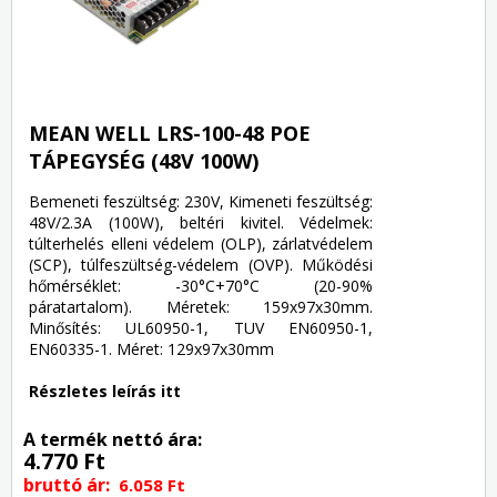
MEAN WELL LRS-100-48 POE
TÁPEGYSÉG (48V 100W)
Bemeneti feszültség: 230V, Kimeneti feszültség:
48V/2.3A (100W), beltéri kivitel. Védelmek:
túlterhelés elleni védelem (OLP), zárlatvédelem
(SCP), túlfeszültség-védelem (OVP). Működési
hőmérséklet: -30°C+70°C (20-90%
páratartalom). Méretek: 159x97x30mm.
Minősítés: UL60950-1, TUV EN60950-1,
EN60335-1. Méret: 129x97x30mm
Részletes leírás itt
A termék nettó ára:
4.770 Ft
bruttó ár:
6.058 Ft