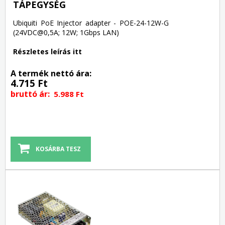
TÁPEGYSÉG
Ubiquiti PoE Injector adapter - POE-24-12W-G
(24VDC@0,5A; 12W; 1Gbps LAN)
Részletes leírás itt
A termék nettó ára:
4.715 Ft
bruttó ár:
5.988 Ft