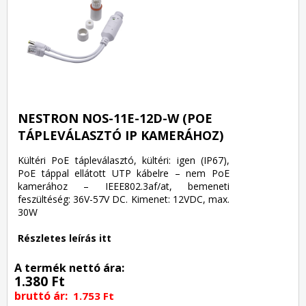
NESTRON NOS-11E-12D-W (POE
TÁPLEVÁLASZTÓ IP KAMERÁHOZ)
Kültéri PoE tápleválasztó, kültéri: igen (IP67),
PoE táppal ellátott UTP kábelre – nem PoE
kamerához – IEEE802.3af/at, bemeneti
feszültéség: 36V-57V DC. Kimenet: 12VDC, max.
30W
Részletes leírás itt
A termék nettó ára:
1.380 Ft
bruttó ár:
1.753 Ft