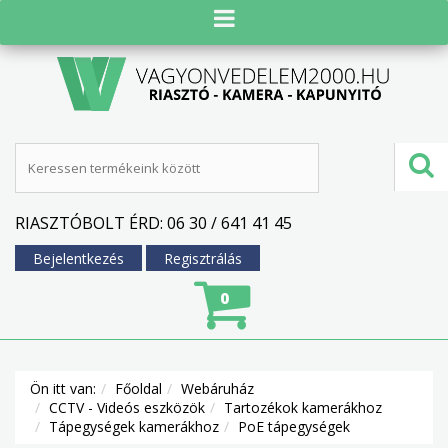
RIASZTÓBOLT ÉRD: 06 30 / 641 41 45
Bejelentkezés
Regisztrálás
0
Ön itt van:
Főoldal
Webáruház
CCTV - Videós eszközök
Tartozékok kamerákhoz
Tápegységek kamerákhoz
PoE tápegységek