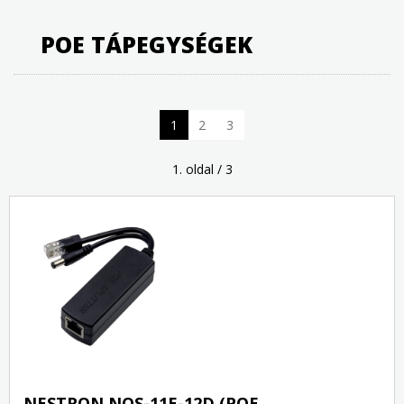
POE TÁPEGYSÉGEK
1
2
3
1. oldal / 3
NESTRON NOS-11E-12D (POE