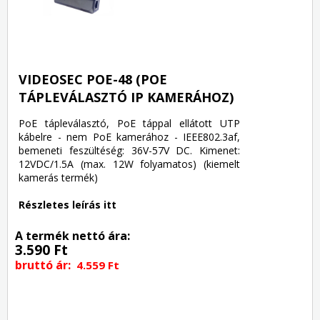
VIDEOSEC POE-48 (POE
TÁPLEVÁLASZTÓ IP KAMERÁHOZ)
PoE tápleválasztó, PoE táppal ellátott UTP
kábelre - nem PoE kamerához - IEEE802.3af,
bemeneti feszültéség: 36V-57V DC. Kimenet:
12VDC/1.5A (max. 12W folyamatos) (kiemelt
kamerás termék)
Részletes leírás itt
A termék nettó ára:
3.590 Ft
bruttó ár:
4.559 Ft