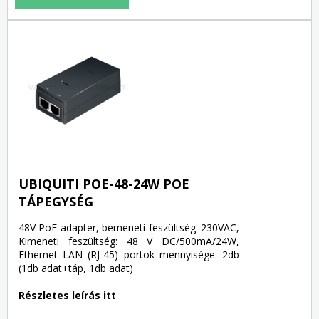
UBIQUITI POE-48-24W POE
TÁPEGYSÉG
48V PoE adapter, bemeneti feszültség: 230VAC,
Kimeneti feszültség: 48 V DC/500mA/24W,
Ethernet LAN (RJ-45) portok mennyisége: 2db
(1db adat+táp, 1db adat)
Részletes leírás itt