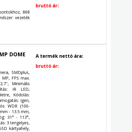
bruttó ár:
zpontokhoz, 868
ndszer: vezeték
8MP DOME
A termék nettó ára:
bruttó ár:
era, SMDplus,
 8 MP, FPS max.
.7'', Minimális
gítás: IR LED,
letre, Kódolás:
ámogatás: Igen,
alós WDR (100-
.7 mm - 13.5 mm,
zög: 31° - 113°,
ás: 3 tengelyes,
roSD kártyahely,