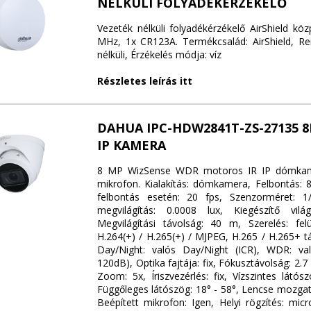
NÉLKÜLI FOLYADÉKÉRZÉKELŐ
Vezeték nélküli folyadékérzékelő AirShield kö
MHz, 1x CR123A. Termékcsalád: AirShield, Re
nélküli, Érzékelés módja: víz
Részletes leírás itt
DAHUA IPC-HDW2841T-ZS-27135 
IP KAMERA
8 MP WizSense WDR motoros IR IP dómkam
mikrofon. Kialakítás: dómkamera, Felbontás:
felbontás esetén: 20 fps, Szenzorméret: 1/2
megvilágítás: 0.0008 lux, Kiegészítő vilá
Megvilágítási távolság: 40 m, Szerelés: felü
H.264(+) / H.265(+) / MJPEG, H.265 / H.265+ t
Day/Night: valós Day/Night (ICR), WDR: v
120dB), Optika fajtája: fix, Fókusztávolság: 2
Zoom: 5x, Íriszvezérlés: fix, Vízszintes látós
Függőleges látószög: 18° - 58°, Lencse mozgat
Beépített mikrofon: Igen, Helyi rögzítés: mic