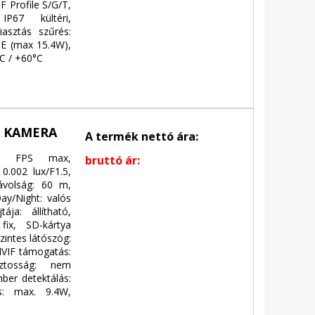
F Profile S/G/T,
P67 kültéri,
iasztás szűrés:
oE (max 15.4W),
C / +60°C
P KAMERA
A termék nettó ára:
MP, FPS max,
bruttó ár:
 0.002 lux/F1.5,
távolság: 60 m,
Day/Night: valós
ja: állítható,
 fix, SD-kártya
zintes látószög:
NVIF támogatás:
iztosság: nem
mber detektálás:
s: max. 9.4W,