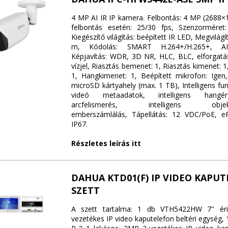
4 MP AI IR IP kamera. Felbontás: 4 MP (2688×
felbontás esetén: 25/30 fps, Szenzorméret:
Kiegészítő világítás: beépített IR LED, Megvilágí
m, Kódolás: SMART H.264+/H.265+, AI 
Képjavítás: WDR, 3D NR, HLC, BLC, elforgatási
vízjel, Riasztás bemenet: 1, Riasztás kimenet:
1, Hangkimenet: 1, Beépített mikrofon: Igen, 
microSD kártyahely (max. 1 TB), Intelligens fu
videó metaadatok, intelligens hangér
arcfelismerés, intelligens objektu
emberszámlálás, Tápellátás: 12 VDC/PoE, eP
IP67.
Részletes leírás itt
DAHUA KTD01(F) IP VIDEO KAPU
SZETT
A szett tartalma: 1 db VTH5422HW 7'' érin
vezetékes IP video kaputelefon beltéri egység