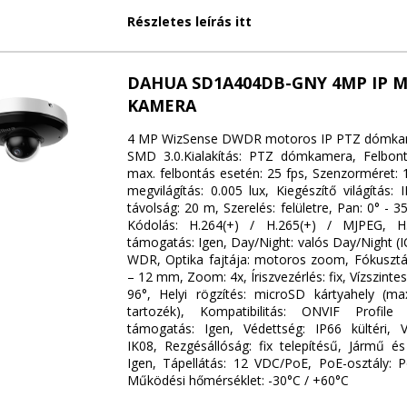
Részletes leírás itt
DAHUA SD1A404DB-GNY 4MP IP M
KAMERA
4 MP WizSense DWDR motoros IP PTZ dómka
SMD 3.0.Kialakítás: PTZ dómkamera, Felbon
max. felbontás esetén: 25 fps, Szenzorméret: 1
megvilágítás: 0.005 lux, Kiegészítő világítás: I
távolság: 20 m, Szerelés: felületre, Pan: 0° - 355
Kódolás: H.264(+) / H.265(+) / MJPEG, H
támogatás: Igen, Day/Night: valós Day/Night (
WDR, Optika fajtája: motoros zoom, Fókuszt
– 12 mm, Zoom: 4x, Íriszvezérlés: fix, Vízszinte
96°, Helyi rögzítés: microSD kártyahely (
tartozék), Kompatibilitás: ONVIF Profil
támogatás: Igen, Védettség: IP66 kültéri, V
IK08, Rezgésállóság: fix telepítésű, Jármű és
Igen, Tápellátás: 12 VDC/PoE, PoE-osztály:
Működési hőmérséklet: -30°C / +60°C