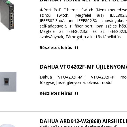
4-Port PoE Ethernet Switch (Nem menedzselh
szintű switch, Megfelel a(z) IEEE802.3
IEEE802.3ab/z and IEEE802.3X szabványokn
self-adaptive SFP fiber port, ipari széles hőtű
Megfelel az IEEE802.3af és az IEEE802.3a
szabványnak, Támogatja a kettős tápellátást
Részletes leírás itt
DAHUA VTO4202F-MF UJJLENYOM
Dahua VTO4202F-MF VTO4202F-P modul
főegységhez/ujjlenyomat olvasó modul
Részletes leírás itt
DAHUA ARD912-W2(868) AIRSHIEL