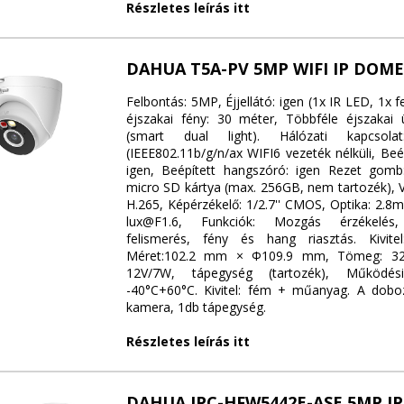
Részletes leírás itt
DAHUA T5A-PV 5MP WIFI IP DOM
Felbontás: 5MP, Éjjellátó: igen (1x IR LED, 1x f
éjszakai fény: 30 méter, Többféle éjszakai
(smart dual light). Hálózati kapcsol
(IEEE802.11b/g/n/ax WIFI6 vezeték nélküli, Beé
igen, Beépített hangszóró: igen Rezet gomb:
micro SD kártya (max. 256GB, nem tartozék), V
H.265, Képérzékelő: 1/2.7'' CMOS, Optika: 2.8
lux@F1.6, Funkciók: Mozgás érzékelés
felismerés, fény és hang riasztás. Kivitel
Méret:102.2 mm × Φ109.9 mm, Tömeg: 320g
12V/7W, tápegység (tartozék), Működési
-40°C+60°C. Kivitel: fém + műanyag. A dobo
kamera, 1db tápegység.
Részletes leírás itt
DAHUA IPC-HFW5442E-ASE 5MP I