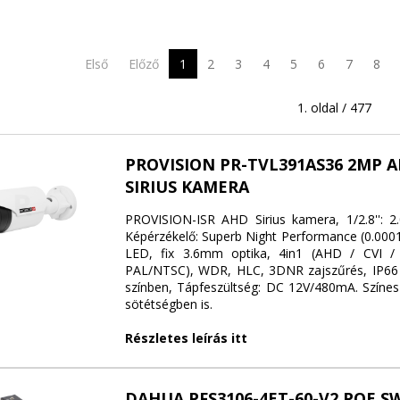
Első
Előző
1
2
3
4
5
6
7
8
1. oldal / 477
PROVISION PR-TVL391AS36 2MP A
SIRIUS KAMERA
PROVISION-ISR AHD Sirius kamera, 1/2.8'': 2
Képérzékelő: Superb Night Performance (0.0001
LED, fix 3.6mm optika, 4in1 (AHD / CVI 
PAL/NTSC), WDR, HLC, 3DNR zajszűrés, IP66 
színben, Tápfeszültség: DC 12V/480mA. Színes 
sötétségben is.
Részletes leírás itt
DAHUA PFS3106-4ET-60-V2 POE S