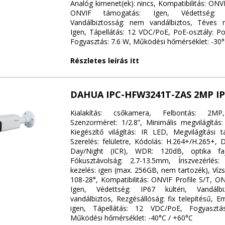
Analóg kimenet(ek): nincs, Kompatibilitás: ONVI
ONVIF támogatás: Igen, Védettség: I
Vandálbiztosság: nem vandálbiztos, Téves r
Igen, Tápellátás: 12 VDC/PoE, PoE-osztály: P
Fogyasztás: 7.6 W, Működési hőmérséklet: -30°
Részletes leírás itt
DAHUA IPC-HFW3241T-ZAS 2MP I
Kialakítás: csőkamera, Felbontás: 2
Szenzorméret: 1/2.8”, Minimális megvilágítás:
Kiegészítő világítás: IR LED, Megvilágítási 
Szerelés: felületre, Kódolás: H.264+/H.265+, 
Day/Night (ICR), WDR: 120dB, optika fajtá
Fókusztávolság: 2.7-13.5mm, Íriszvezérlés:
kezelés: igen (max. 256GB, nem tartozék), Vízs
108-28°, Kompatibilitás: ONVIF Profile S/T, O
Igen, Védettség: IP67 kültéri, Vandálb
vandálbiztos, Rezgésállóság: fix telepítésű, E
igen, Tápellátás: 12 VDC/PoE, Fogyasztá
Működési hőmérséklet: -40°C / +60°C