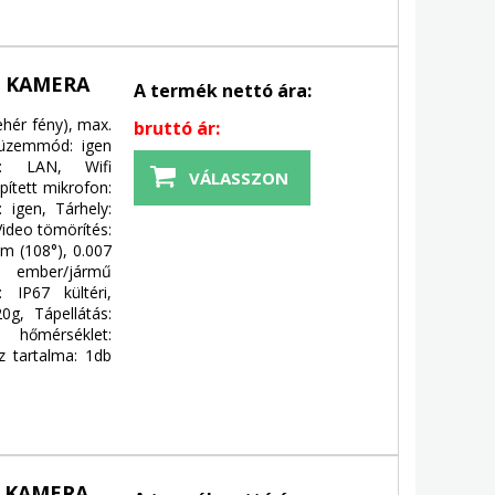
E KAMERA
A termék nettó ára:
ehér fény), max.
bruttó ár:
 üzemmód: igen
at: LAN, Wifi
VÁLASSZON
pített mikrofon:
 igen, Tárhely:
ideo tömörítés:
mm (108°), 0.007
, ember/jármű
: IP67 kültéri,
, Tápellátás:
 hőmérséklet:
z tartalma: 1db
P KAMERA