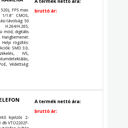
A termék nettó ára:
1520), FPS max.
bruttó ár:
 1/1.8'' CMOS,
tási távolság: 50
H.264/H.265,
 mód, digitális
 1, Hangbemenet:
Helyi rögzítés:
nkciók: SMD 3.0,
zékelés, IVS,
mdetektálás,
oE, Védettség:
TELEFON
A termék nettó ára:
bruttó ár:
tő kijelzős 2-
, 1 db VTO2202F-