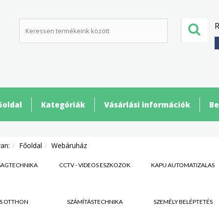
R
őoldal
Kategóriák
Vásárlási információk
Be
van:
Főoldal
Webáruház
SÁGTECHNIKA
CCTV - VIDEÓS ESZKÖZÖK
KAPU AUTOMATIZÁLÁS
S OTTHON
SZÁMÍTÁSTECHNIKA
SZEMÉLY BELÉPTETÉS