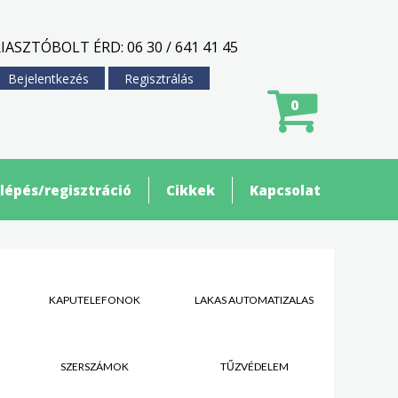
IASZTÓBOLT ÉRD: 06 30 / 641 41 45
Bejelentkezés
Regisztrálás
0
lépés/regisztráció
Cikkek
Kapcsolat
KAPUTELEFONOK
LAKÁS AUTOMATIZÁLÁS
SZERSZÁMOK
TŰZVÉDELEM