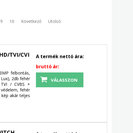
9
10
Következő
Utolsó
HD/TVI/CVI
A termék nettó ára:
bruttó ár:
.0MP felbontás,
Lux), 2db fehér
VÁLASSZON
/ TVI / CVBS +
védelem, fehér
kép akár teljes
WITCH