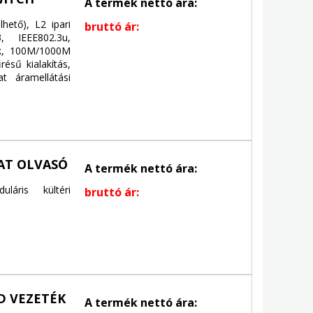
A termék nettó ára:
ető), L2 ipari
bruttó ár:
, IEEE802.3u,
ak, 100M/1000M
résű kialakítás,
t áramellátási
AT OLVASÓ
A termék nettó ára:
áris kültéri
bruttó ár:
D VEZETÉK
A termék nettó ára: