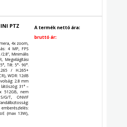
INI PTZ
A termék nettó ára:
bruttó ár:
mera, 4x zoom,
tás: 4 MP, FPS
/2.8”, Minimális
R, Megvilágítási
°, Tilt: 5°- 90°.
.265 / H.265+
ICR), WDR: 12dB
ávolság: 2.8 mm
s látószög: 31° –
max 512GB, nem
e S/G/T, ONVIF
andálbiztosság:
 emberészlelés:
 PoE (max 13W),