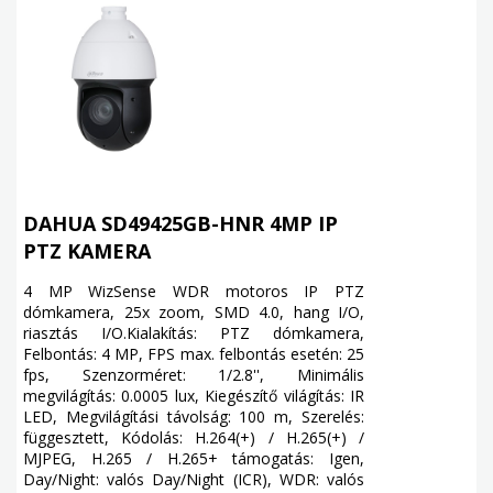
DAHUA SD49425GB-HNR 4MP IP
PTZ KAMERA
4 MP WizSense WDR motoros IP PTZ
dómkamera, 25x zoom, SMD 4.0, hang I/O,
riasztás I/O.Kialakítás: PTZ dómkamera,
Felbontás: 4 MP, FPS max. felbontás esetén: 25
fps, Szenzorméret: 1/2.8'', Minimális
megvilágítás: 0.0005 lux, Kiegészítő világítás: IR
LED, Megvilágítási távolság: 100 m, Szerelés:
függesztett, Kódolás: H.264(+) / H.265(+) /
MJPEG, H.265 / H.265+ támogatás: Igen,
Day/Night: valós Day/Night (ICR), WDR: valós