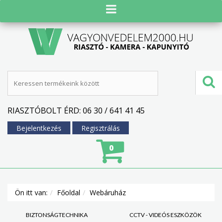
RIASZTÓBOLT ÉRD: 06 30 / 641 41 45
Bejelentkezés
Regisztrálás
0
Ön itt van:
Főoldal
Webáruház
BIZTONSÁGTECHNIKA
CCTV - VIDEÓS ESZKÖZÖK