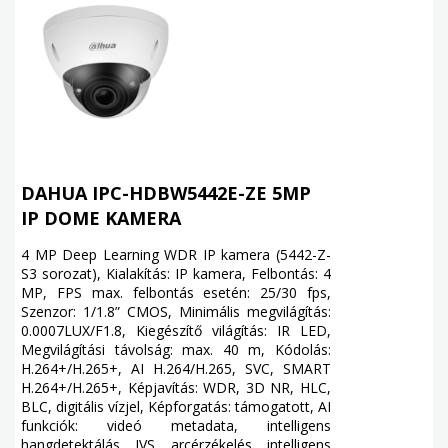
DAHUA IPC-HDBW5442E-ZE 5MP
IP DOME KAMERA
4 MP Deep Learning WDR IP kamera (5442-Z-
S3 sorozat), Kialakítás: IP kamera, Felbontás: 4
MP, FPS max. felbontás esetén: 25/30 fps,
Szenzor: 1/1.8” CMOS, Minimális megvilágítás:
0.0007LUX/F1.8, Kiegészítő világítás: IR LED,
Megvilágítási távolság: max. 40 m, Kódolás:
H.264+/H.265+, AI H.264/H.265, SVC, SMART
H.264+/H.265+, Képjavítás: WDR, 3D NR, HLC,
BLC, digitális vízjel, Képforgatás: támogatott, AI
funkciók: videó metadata, intelligens
hangdetektálás, IVS, arcérzékelés, intelligens