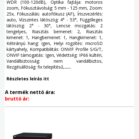
WDR (100-120dB), Optika fajtája: motoros
zoom, Fókusztávolság: 5 mm - 125 mm, Zoom:
25x, Fókuszálás: autofókusz (AF), Íriszvezérlés:
auto, Vízszintes látószög: 4° - 53°, Függőleges
látószög: 2° - 30°, Lencse mozgatás: 2
tengelyes, Riasztás bemenet: 2, Riasztás
kimenet: 1, Hangbemenet: 1, Hangkimenet: 1,
Kétirányú hang: Igen, Helyi rögzítés: microSD
kártyahely, Kompatibilitás: ONVIF Profile S/G/T,
ONVIF támogatás: Igen, Védettség: IP66 kültéri,
Vandálbiztosság: nem vandálbiztos,
Rezgésállóság: fix telepítésű,
.....
Részletes leírás itt
A termék nettó ára:
bruttó ár: