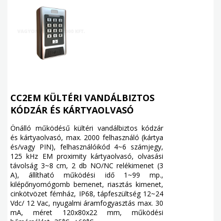
CC2EM KÜLTÉRI VANDÁLBIZTOS
KÓDZÁR ÉS KÁRTYAOLVASÓ
Önálló működésű kültéri vandálbiztos kódzár
és kártyaolvasó, max. 2000 felhasználó (kártya
és/vagy PIN), felhasználóikód 4~6 számjegy,
125 kHz EM proximity kártyaolvasó, olvasási
távolság 3~8 cm, 2 db NO/NC relékimenet (3
A), állítható működési idő 1~99 mp.,
kilépőnyomógomb bemenet, riasztás kimenet,
cinkötvözet fémház, IP68, tápfeszültség 12~24
Vdc/ 12 Vac, nyugalmi áramfogyasztás max. 30
mA, méret 120x80x22 mm, működési