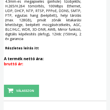
4.3mm-es megapixeles (pinhole) tűobjektív,
H.265/H.264 tömörítés, 100Mbps Ethernet,
UDP, DHCP, NTP, RTSP, PPPoE, DDNS, SMTP,
FTP, egyutas hang (beépített), helyi tárolás
(max. 128GB), privát zónák kitakarási
lehetősége, beépített mozgásérzékelés, AGC,
BLC/HLC, WDR, 3D-DNR, AWB, Mirror funkció,
digitális képélesítés (defog), 12Vdc (150mA), 2
év garancia
Részletes leírás itt
A termék nettó ára:
bruttó ár:
VÁLASSZON