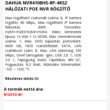
DAHUA NVR4108HS-8P-4KS2
HÁLÓZATI POE NVR RÖGZÍTŐ
Max rögzíthető csatornák száma: 8, IP kamera
rögzítés: 80 Mbps, Max rögzíthető IP kamera
felbontás: 8MP, Tömörítés:
H265+/H265/H264+/H264, Video kimenetek
típusa: 1x VGA + 1x HDMI, Max. merevlemezek
száma: 1, Max. HDD kapacitás portonként:
6000 GB, HDD csatolófelület: SATA, LAN
csatlakozó szám: 8, Max. LAN sebesség: 100
Mbps, Onvif támogatás: Igen, USB 2.0: 1, USB
3.0: 1, Tápegység: Külső, Tápellátás: 48V DC,
Fogyasztás: 8,3 Watt, Működési hőmérséklet:
-10C ~ +55C °C
Részletes leírás itt
A termék nettó ára:
bruttó ár: