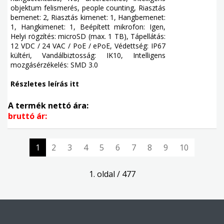
objektum felismerés, people counting, Riasztás
bemenet: 2, Riasztás kimenet: 1, Hangbemenet:
1, Hangkimenet: 1, Beépített mikrofon: Igen,
Helyi rögzítés: microSD (max. 1 TB), Tápellátás:
12 VDC / 24 VAC / PoE / ePoE, Védettség: IP67
kültéri, Vandálbiztosság: IK10, Intelligens
mozgásérzékelés: SMD 3.0
Részletes leírás itt
A termék nettó ára:
bruttó ár:
1
2
3
4
5
6
7
8
9
10
1. oldal / 477