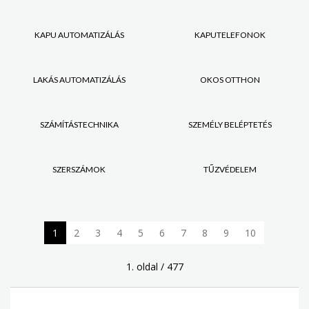
KAPU AUTOMATIZÁLÁS
KAPUTELEFONOK
LAKÁS AUTOMATIZÁLÁS
OKOS OTTHON
SZÁMÍTÁSTECHNIKA
SZEMÉLY BELÉPTETÉS
SZERSZÁMOK
TŰZVÉDELEM
1
2
3
4
5
6
7
8
9
10
1. oldal / 477