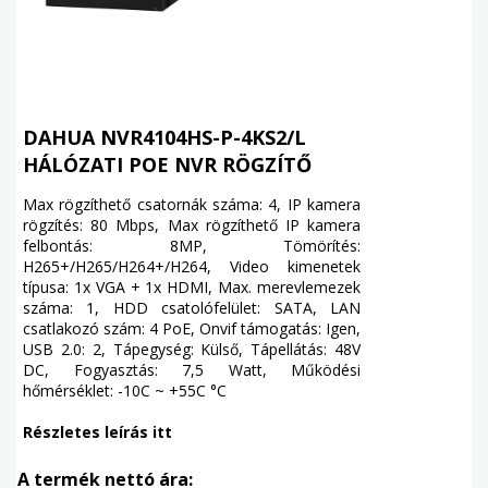
DAHUA NVR4104HS-P-4KS2/L
HÁLÓZATI POE NVR RÖGZÍTŐ
Max rögzíthető csatornák száma: 4, IP kamera
rögzítés: 80 Mbps, Max rögzíthető IP kamera
felbontás: 8MP, Tömörítés:
H265+/H265/H264+/H264, Video kimenetek
típusa: 1x VGA + 1x HDMI, Max. merevlemezek
száma: 1, HDD csatolófelület: SATA, LAN
csatlakozó szám: 4 PoE, Onvif támogatás: Igen,
USB 2.0: 2, Tápegység: Külső, Tápellátás: 48V
DC, Fogyasztás: 7,5 Watt, Működési
hőmérséklet: -10C ~ +55C °C
Részletes leírás itt
A termék nettó ára: