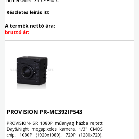
hőmérséklet -35°C~+60°C
Részletes leírás itt
A termék nettó ára:
bruttó ár:
PROVISION PR-MC392IP543
PROVISION-ISR 1080P műanyag házba rejtett
Day&Night megapixeles kamera, 1/3'' CMOS
chip, 1080P (1920x1080), 720P (1280x720),