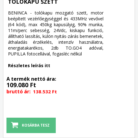
TOLÓKAPU SZETT
BENINCA - tolókapu mozgató szett, motor
beépített vezérlőegységgel és 433MHz vevővel
(64 kód), max 450kg kapusúlyig, 90% munka,
11m/perc sebesség, 24Vdc, kiskapu funkció,
állítható lassítás, külön nyitás-zárás bemenetek,
áthaladás érzékelés, intenzív használatra,
energiatakarékos, 2db TO.GO4 adóval,
PUPILLA fotocellával, fogasléc nélkül
Részletes leírás itt
A termék nettó ára:
109.080 Ft
bruttó ár:
138.532 Ft