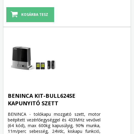
BENINCA KIT-BULL624SE
KAPUNYITÓ SZETT
BENINCA - tolókapu mozgató szett, motor
beépített vezérlőegységgel és 433MHz vevővel
(64 kód), max 600kg kapusúlyig, 90% munka,
11m/perc sebesség, 24Vdc, kiskapu funkció,