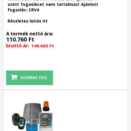
szett fogaslécet nem tartalmaz! Ajánlott
fogasléc: CRV4
Részletes leírás itt
A termék nettó ára:
110.760 Ft
bruttó ár:
140.665 Ft