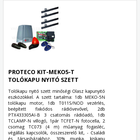
PROTECO KIT-MEKO5-T
TOLÓKAPU NYITÓ SZETT
Tolókapu nyitó szett minőségi Olasz kapunyitó
eszközökkel. A szett tartalma: 1db MEKO-5N
tolókapu motor, 1db T011S/NOD vezérlés,
beépített fixkódos rádióvevővel, 2db
PTX433305AI-B 3 csatornás rádióadó, 1db
TCLAMP-N villogó, 1pár TCFET-N fotocella, 2
csomag TC073 (4 m) műanyag fogasléc,
végállás kapcsolók, összeszerelő kit, - Családi
és társasházakhoz, 30% munka, kiskapu