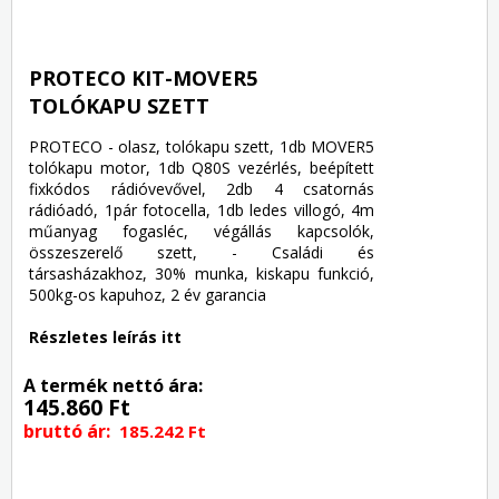
PROTECO KIT-MOVER5
TOLÓKAPU SZETT
PROTECO - olasz, tolókapu szett, 1db MOVER5
tolókapu motor, 1db Q80S vezérlés, beépített
fixkódos rádióvevővel, 2db 4 csatornás
rádióadó, 1pár fotocella, 1db ledes villogó, 4m
műanyag fogasléc, végállás kapcsolók,
összeszerelő szett, - Családi és
társasházakhoz, 30% munka, kiskapu funkció,
500kg-os kapuhoz, 2 év garancia
Részletes leírás itt
A termék nettó ára:
145.860 Ft
bruttó ár:
185.242 Ft