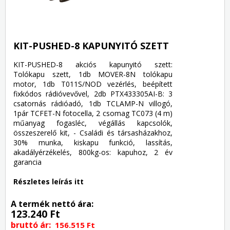
KIT-PUSHED-8 KAPUNYITÓ SZETT
KIT-PUSHED-8 akciós kapunyitó szett:
Tolókapu szett, 1db MOVER-8N tolókapu
motor, 1db T011S/NOD vezérlés, beépített
fixkódos rádióvevővel, 2db PTX433305AI-B: 3
csatornás rádióadó, 1db TCLAMP-N villogó,
1pár TCFET-N fotocella, 2 csomag TC073 (4 m)
műanyag fogasléc, végállás kapcsolók,
összeszerelő kit, - Családi és társasházakhoz,
30% munka, kiskapu funkció, lassítás,
akadályérzékelés, 800kg-os: kapuhoz, 2 év
garancia
Részletes leírás itt
A termék nettó ára:
123.240 Ft
bruttó ár:
156.515 Ft