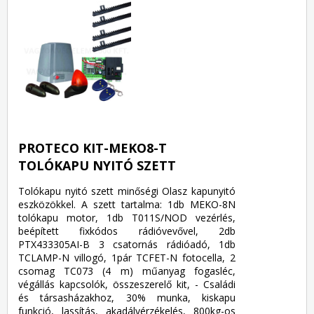
PROTECO KIT-MEKO8-T
TOLÓKAPU NYITÓ SZETT
Tolókapu nyitó szett minőségi Olasz kapunyitó
eszközökkel. A szett tartalma: 1db MEKO-8N
tolókapu motor, 1db T011S/NOD vezérlés,
beépített fixkódos rádióvevővel, 2db
PTX433305AI-B 3 csatornás rádióadó, 1db
TCLAMP-N villogó, 1pár TCFET-N fotocella, 2
csomag TC073 (4 m) műanyag fogasléc,
végállás kapcsolók, összeszerelő kit, - Családi
és társasházakhoz, 30% munka, kiskapu
funkció, lassítás, akadályérzékelés, 800kg-os