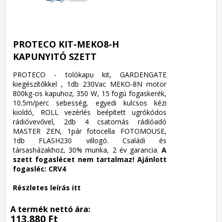
PROTECO KIT-MEKO8-H
KAPUNYITÓ SZETT
PROTECO - tolókapu kit, GARDENGATE
kiegészítőkkel , 1db 230Vac MEKO-8N motor
800kg-os kapuhoz, 350 W, 15 fogú fogaskerék,
10.5m/perc sebesség, egyedi kulcsos kézi
kioldó, ROLL vezérlés beépített ugrókódos
rádióvevővel, 2db 4 csatornás rádióadó
MASTER ZEN, 1pár fotocella FOTOMOUSE,
1db FLASH230 villogó. Családi és
társasházakhoz, 30% munka, 2 év garancia.
A
szett fogaslécet nem tartalmaz! Ajánlott
fogasléc: CRV4
Részletes leírás itt
A termék nettó ára:
113.880 Ft