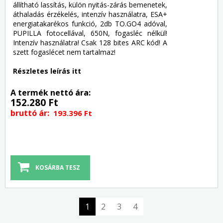
állítható lassítás, külön nyitás-zárás bemenetek,
áthaladás érzékelés, intenzív használatra, ESA+
energiatakarékos funkció, 2db TO.GO4 adóval,
PUPILLA fotocellával, 650N, fogasléc nélkül!
Intenzív használatra! Csak 128 bites ARC kód! A
szett fogaslécet nem tartalmaz!
Részletes leírás itt
A termék nettó ára:
152.280 Ft
bruttó ár:
193.396 Ft
1
2
3
4