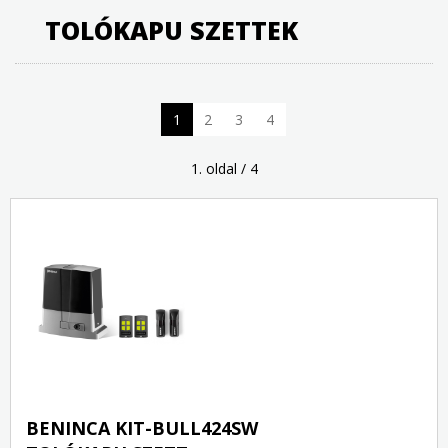
TOLÓKAPU SZETTEK
1
2
3
4
1. oldal / 4
BENINCA KIT-BULL424SW