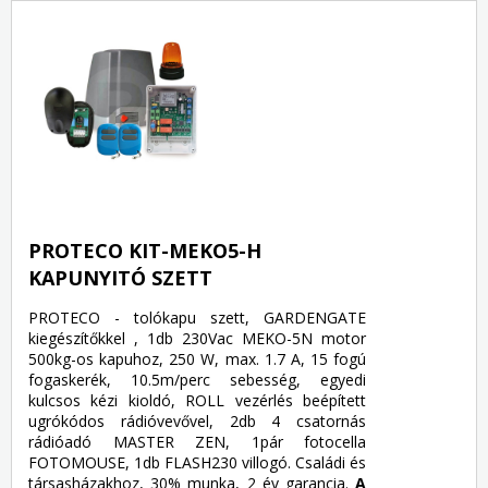
PROTECO KIT-MEKO5-H
KAPUNYITÓ SZETT
PROTECO - tolókapu szett, GARDENGATE
kiegészítőkkel , 1db 230Vac MEKO-5N motor
500kg-os kapuhoz, 250 W, max. 1.7 A, 15 fogú
fogaskerék, 10.5m/perc sebesség, egyedi
kulcsos kézi kioldó, ROLL vezérlés beépített
ugrókódos rádióvevővel, 2db 4 csatornás
rádióadó MASTER ZEN, 1pár fotocella
FOTOMOUSE, 1db FLASH230 villogó. Családi és
társasházakhoz, 30% munka, 2 év garancia.
A