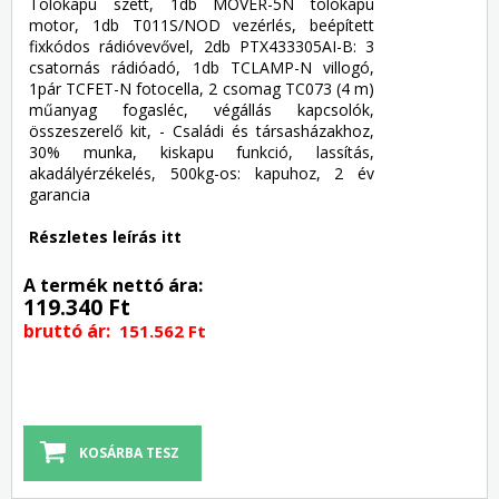
Tolókapu szett, 1db MOVER-5N tolókapu
motor, 1db T011S/NOD vezérlés, beépített
fixkódos rádióvevővel, 2db PTX433305AI-B: 3
csatornás rádióadó, 1db TCLAMP-N villogó,
1pár TCFET-N fotocella, 2 csomag TC073 (4 m)
műanyag fogasléc, végállás kapcsolók,
összeszerelő kit, - Családi és társasházakhoz,
30% munka, kiskapu funkció, lassítás,
akadályérzékelés, 500kg-os: kapuhoz, 2 év
garancia
Részletes leírás itt
A termék nettó ára:
119.340 Ft
bruttó ár:
151.562 Ft