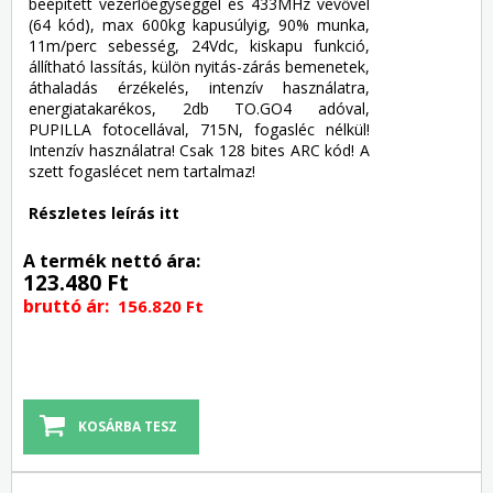
beépített vezérlőegységgel és 433MHz vevővel
(64 kód), max 600kg kapusúlyig, 90% munka,
11m/perc sebesség, 24Vdc, kiskapu funkció,
állítható lassítás, külön nyitás-zárás bemenetek,
áthaladás érzékelés, intenzív használatra,
energiatakarékos, 2db TO.GO4 adóval,
PUPILLA fotocellával, 715N, fogasléc nélkül!
Intenzív használatra! Csak 128 bites ARC kód! A
szett fogaslécet nem tartalmaz!
Részletes leírás itt
A termék nettó ára:
123.480 Ft
bruttó ár:
156.820 Ft