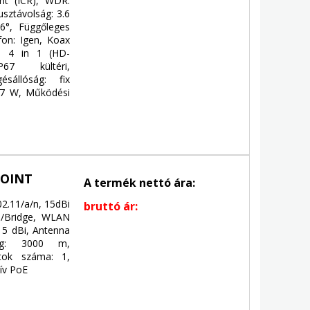
ght (ICR), WDR:
usztávolság: 3.6
86°, Függőleges
fon: Igen, Koax
): 4 in 1 (HD-
P67 kültéri,
ésállóság: fix
7.7 W, Működési
POINT
A termék nettó ára:
02.11/a/n, 15dBi
bruttó ár:
P/Bridge, WLAN
15 dBi, Antenna
lság: 3000 m,
tok száma: 1,
zív PoE