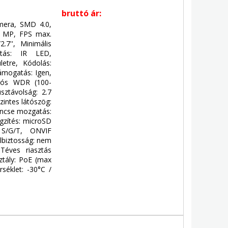
bruttó ár:
era, SMD 4.0,
 5 MP, FPS max.
.7'', Minimális
gítás: IR LED,
letre, Kódolás:
ámogatás: Igen,
alós WDR (100-
sztávolság: 2.7
zintes látószög:
Lencse mozgatás:
ögzítés: microSD
e S/G/T, ONVIF
álbiztosság: nem
 Téves riasztás
ztály: PoE (max
séklet: -30°C /