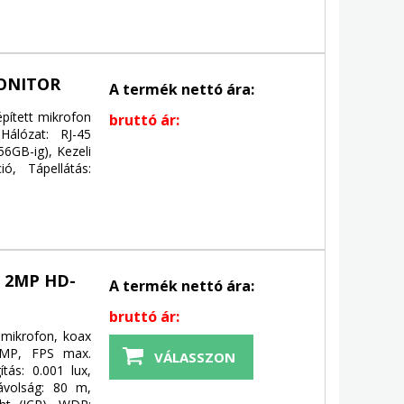
ONITOR
A termék nettó ára:
épített mikrofon
bruttó ár:
Hálózat: RJ-45
6GB-ig), Kezeli
ó, Tápellátás:
 2MP HD-
A termék nettó ára:
bruttó ár:
 mikrofon, koax
2 MP, FPS max.
VÁLASSZON
tás: 0.001 lux,
távolság: 80 m,