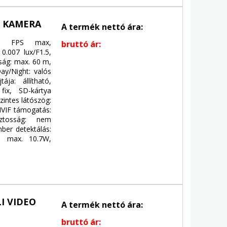
P KAMERA
A termék nettó ára:
MP, FPS max,
bruttó ár:
 0.007 lux/F1.5,
lság: max. 60 m,
Day/Night: valós
ja: állítható,
 fix, SD-kártya
zintes látószög:
NVIF támogatás:
iztosság: nem
mber detektálás:
s: max. 10.7W,
I VIDEO
A termék nettó ára:
bruttó ár: