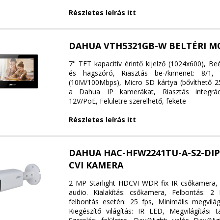
Részletes leírás itt
DAHUA VTH5321GB-W BELTÉRI M
7'' TFT kapacitív érintő kijelző (1024x600), Be
és hagszóró, Riasztás be-/kimenet: 8/1, 
(10M/100Mbps), Micro SD kártya (bővíthető 25
a Dahua IP kamerákat, Riasztás integráci
12V/PoE, Felületre szerelhető, fekete
Részletes leírás itt
DAHUA HAC-HFW2241TU-A-S2-DIP
CVI KAMERA
2 MP Starlight HDCVI WDR fix IR csőkamera,
audio. Kialakítás: csőkamera, Felbontás: 
felbontás esetén: 25 fps, Minimális megvilágí
Kiegészítő világítás: IR LED, Megvilágítási 