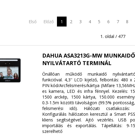
Első
Előző
1
2
3
4
5
6
7
8
1. oldal / 477
DAHUA ASA3213G-MW MUNKAIDŐ
NYILVÁTARTÓ TERMINÁL
Önállóan működő munkaidő nyilvántartó
funkcióval. 4,3'' LCD kijelző, felbontás: 480 x
PIN kód/Arcfelismerés/kártya (Mifare 13,56MHz
es kamera, LED és infra fénnyel. Kezelés: 15
1500 arckép, 1500 kártya, 150.000 esemény.
0.3-1.5m közötti távolságon (99.5% pontosság
felismerési idő). Hálózati csatlakozás:
Konfigurálás hálózaton keresztül a Smart P
kliens segítségével. Ajtó vezérlés. USB po
importálás és exportálás. Tápellátás: 9-15
szerelhető