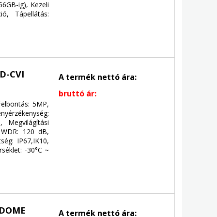
6GB-ig), Kezeli
ó, Tápellátás:
D-CVI
A termék nettó ára:
bruttó ár:
Felbontás: 5MP,
nyérzékenység:
, Megvilágítási
, WDR: 120 dB,
ég: IP67,IK10,
éklet: -30°C ~
 DOME
A termék nettó ára: