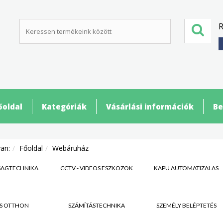
R
őoldal
Kategóriák
Vásárlási információk
Be
van:
Főoldal
Webáruház
SÁGTECHNIKA
CCTV - VIDEÓS ESZKÖZÖK
KAPU AUTOMATIZÁLÁS
S OTTHON
SZÁMÍTÁSTECHNIKA
SZEMÉLY BELÉPTETÉS