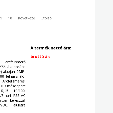
9
10
Következő
Utolsó
A termék nettó ára:
bruttó ár:
 arcfelismerő
 272. Azonosítás
) alapján. 2MP-
00 felhasználó,
 Arcfelismerés:
, 0.3 másodperc
 RJ45 10/100.
SS/Smart PSS AC
rton keresztüli
VDC. Felületre