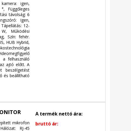
 kamera: igen,
 °, Függőleges
tási távolság: 6
ngszóró: Igen,
, Tápellátás: 12-
0 W, Működési
, Szín: fehér.
S, HUB Hybrid,
okostechnológia
videomegfigyelő
 a felhasználó
az ajtó előtt. A
et beszélgetést
ő és beállítható
MONITOR
A termék nettó ára:
épített mikrofon
bruttó ár:
Hálózat: RJ-45