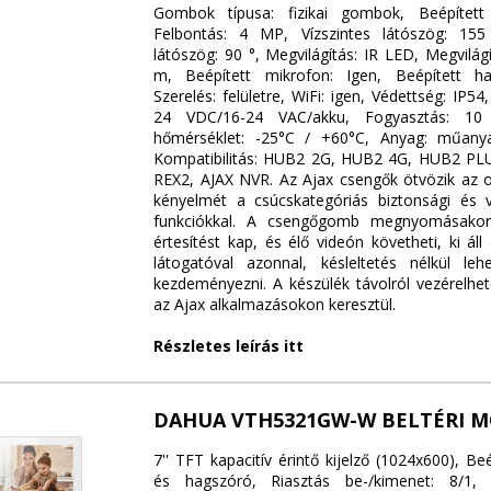
Gombok típusa: fizikai gombok, Beépített
Felbontás: 4 MP, Vízszintes látószög: 155
látószög: 90 °, Megvilágítás: IR LED, Megvilágí
m, Beépített mikrofon: Igen, Beépített ha
Szerelés: felületre, WiFi: igen, Védettség: IP54
24 VDC/16-24 VAC/akku, Fogyasztás: 1
hőmérséklet: -25°C / +60°C, Anyag: műanyag
Kompatibilitás: HUB2 2G, HUB2 4G, HUB2 PLU
REX2, AJAX NVR. Az Ajax csengők ötvözik az 
kényelmét a csúcskategóriás biztonsági és 
funkciókkal. A csengőgomb megnyomásakor
értesítést kap, és élő videón követheti, ki áll 
látogatóval azonnal, késleltetés nélkül leh
kezdeményezni. A készülék távolról vezérelhet
az Ajax alkalmazásokon keresztül.
Részletes leírás itt
DAHUA VTH5321GW-W BELTÉRI 
7'' TFT kapacitív érintő kijelző (1024x600), Be
és hagszóró, Riasztás be-/kimenet: 8/1, 