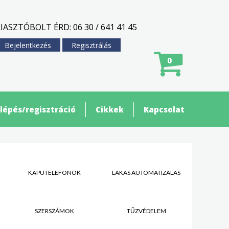
IASZTÓBOLT ÉRD: 06 30 / 641 41 45
Bejelentkezés
Regisztrálás
0
lépés/regisztráció
Cikkek
Kapcsolat
KAPUTELEFONOK
LAKÁS AUTOMATIZÁLÁS
SZERSZÁMOK
TŰZVÉDELEM