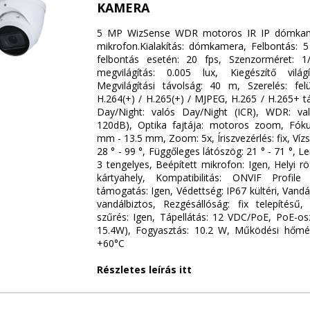
KAMERA
5 MP WizSense WDR motoros IR IP dómkam
mikrofon.Kialakítás: dómkamera, Felbontás:
felbontás esetén: 20 fps, Szenzorméret: 1/2
megvilágítás: 0.005 lux, Kiegészítő vilá
Megvilágítási távolság: 40 m, Szerelés: felü
H.264(+) / H.265(+) / MJPEG, H.265 / H.265+ t
Day/Night: valós Day/Night (ICR), WDR: v
120dB), Optika fajtája: motoros zoom, Fóku
mm - 13.5 mm, Zoom: 5x, Íriszvezérlés: fix, Vízs
28 ° - 99 °, Függőleges látószög: 21 ° - 71 °, 
3 tengelyes, Beépített mikrofon: Igen, Helyi r
kártyahely, Kompatibilitás: ONVIF Profil
támogatás: Igen, Védettség: IP67 kültéri, Vand
vandálbiztos, Rezgésállóság: fix telepítésű,
szűrés: Igen, Tápellátás: 12 VDC/PoE, PoE-os
15.4W), Fogyasztás: 10.2 W, Működési hőmér
+60°C
Részletes leírás itt