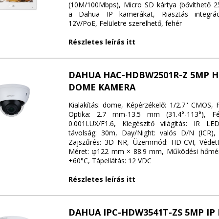
(10M/100Mbps), Micro SD kártya (bővíthető 25
a Dahua IP kamerákat, Riasztás integráci
12V/PoE, Felületre szerelhető, fehér
Részletes leírás itt
DAHUA HAC-HDBW2501R-Z 5MP H
DOME KAMERA
Kialakítás: dome, Képérzékelő: 1/2.7'' CMOS, 
Optika: 2.7 mm-13.5 mm (31.4°-113°), Fé
0.001LUX/F1.6, Kiegészítő világítás: IR LED
távolság: 30m, Day/Night: valós D/N (ICR)
Zajszűrés: 3D NR, Üzemmód: HD-CVI, Védetts
Méret: φ122 mm × 88.9 mm, Működési hőmérs
+60°C, Tápellátás: 12 VDC
Részletes leírás itt
DAHUA IPC-HDW3541T-ZS 5MP IP