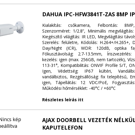
DAHUA IPC-HFW3841T-ZAS 8MP I
Kialakítás: csőkamera, Felbontás: 8
Szenzorméret: 1/2.8”, Minimális megvilágítás:
Kiegészítő világítás: IR LED, Megvilágítási távo
Szerelés: felületre, Kódolás: H.264+/H.265+, 
Day/Night (ICR), WDR: 120dB, optika fajtá
Fókusztávolság: 2.7-13.5mm, Íriszvezérlés:
kezelés: igen (max. 256GB, nem tartozék), Vízs
113-31°, Kompatibilitás: ONVIF Profile S/T, O
Igen, Védettség: IP67 kültéri, Vandálb
vandálbiztos, Rezgésállóság: fix telepítésű, E
igen, Tápellátás: 12 VDC/PoE, Fogyasztá
Működési hőmérséklet: -40°C / +60°C
Részletes leírás itt
AJAX DOORBELL VEZETÉK NÉLKÜL
KAPUTELEFON