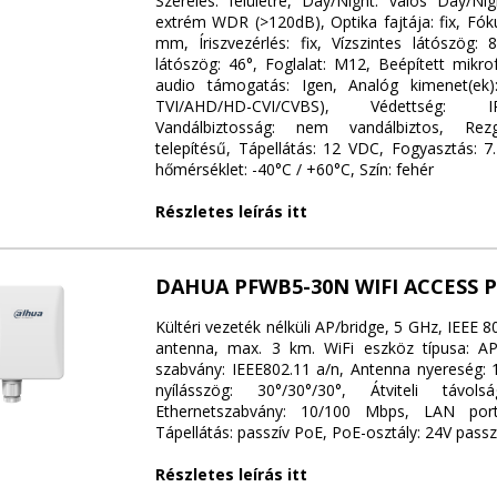
Szerelés: felületre, Day/Night: valós Day/Ni
extrém WDR (>120dB), Optika fajtája: fix, Fók
mm, Íriszvezérlés: fix, Vízszintes látószög: 
látószög: 46°, Foglalat: M12, Beépített mikro
audio támogatás: Igen, Analóg kimenet(ek
TVI/AHD/HD-CVI/CVBS), Védettség: I
Vandálbiztosság: nem vandálbiztos, Rezg
telepítésű, Tápellátás: 12 VDC, Fogyasztás: 
hőmérséklet: -40°C / +60°C, Szín: fehér
Részletes leírás itt
DAHUA PFWB5-30N WIFI ACCESS 
Kültéri vezeték nélküli AP/bridge, 5 GHz, IEEE 8
antenna, max. 3 km. WiFi eszköz típusa: A
szabvány: IEEE802.11 a/n, Antenna nyereség: 
nyílásszög: 30°/30°/30°, Átviteli távo
Ethernetszabvány: 10/100 Mbps, LAN por
Tápellátás: passzív PoE, PoE-osztály: 24V pass
Részletes leírás itt