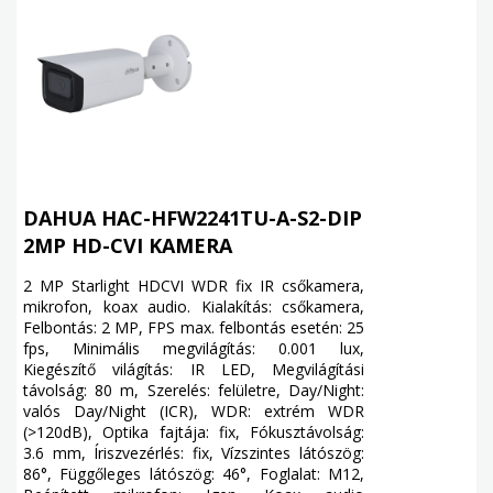
DAHUA HAC-HFW2241TU-A-S2-DIP
2MP HD-CVI KAMERA
2 MP Starlight HDCVI WDR fix IR csőkamera,
mikrofon, koax audio. Kialakítás: csőkamera,
Felbontás: 2 MP, FPS max. felbontás esetén: 25
fps, Minimális megvilágítás: 0.001 lux,
Kiegészítő világítás: IR LED, Megvilágítási
távolság: 80 m, Szerelés: felületre, Day/Night:
valós Day/Night (ICR), WDR: extrém WDR
(>120dB), Optika fajtája: fix, Fókusztávolság:
3.6 mm, Íriszvezérlés: fix, Vízszintes látószög:
86°, Függőleges látószög: 46°, Foglalat: M12,