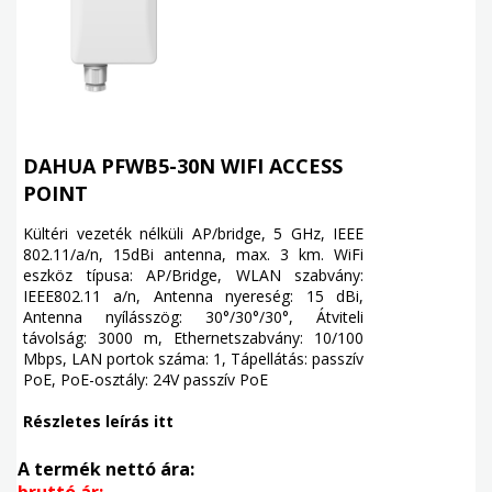
DAHUA PFWB5-30N WIFI ACCESS
POINT
Kültéri vezeték nélküli AP/bridge, 5 GHz, IEEE
802.11/a/n, 15dBi antenna, max. 3 km. WiFi
eszköz típusa: AP/Bridge, WLAN szabvány:
IEEE802.11 a/n, Antenna nyereség: 15 dBi,
Antenna nyílásszög: 30°/30°/30°, Átviteli
távolság: 3000 m, Ethernetszabvány: 10/100
Mbps, LAN portok száma: 1, Tápellátás: passzív
PoE, PoE-osztály: 24V passzív PoE
Részletes leírás itt
A termék nettó ára:
bruttó ár: