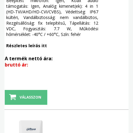
Beépített mikrofon: Igen, Koax audio
támogatás: Igen, Analóg kimenet(ek): 4 in 1
(HD-TVI/AHD/HD-CVI/CVBS), Védettség: IP67
kültéri, Vandálbiztosság: nem vandálbiztos,
Rezgésállóság: fix telepítésű, Tápellátás: 12
VDC, Fogyasztás: 7.7 W, Működési
hőmérséklet: -40°C / +60°C, Szín: fehér
Részletes leírás itt
A termék nettó ára:
bruttó ár:
VÁLASSZON