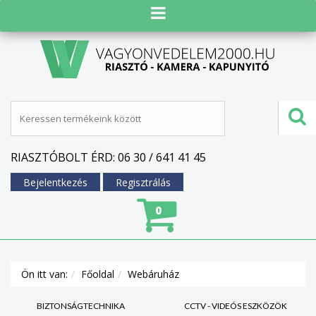
RIASZTÓBOLT ÉRD: 06 30 / 641 41 45
Bejelentkezés
Regisztrálás
0
Ön itt van:
Főoldal
Webáruház
BIZTONSÁGTECHNIKA
CCTV - VIDEÓS ESZKÖZÖK