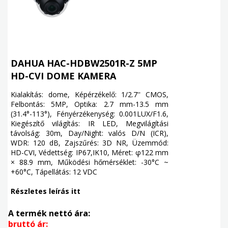
DAHUA HAC-HDBW2501R-Z 5MP
HD-CVI DOME KAMERA
Kialakítás: dome, Képérzékelő: 1/2.7'' CMOS,
Felbontás: 5MP, Optika: 2.7 mm-13.5 mm
(31.4°-113°), Fényérzékenység: 0.001LUX/F1.6,
Kiegészítő világítás: IR LED, Megvilágítási
távolság: 30m, Day/Night: valós D/N (ICR),
WDR: 120 dB, Zajszűrés: 3D NR, Üzemmód:
HD-CVI, Védettség: IP67,IK10, Méret: φ122 mm
× 88.9 mm, Működési hőmérséklet: -30°C ~
+60°C, Tápellátás: 12 VDC
Részletes leírás itt
A termék nettó ára:
bruttó ár: