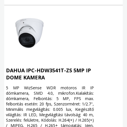
DAHUA IPC-HDW3541T-ZS 5MP IP
DOME KAMERA
5 MP WizSense WDR motoros IR IP
dómkamera, SMD 4.0, mikrofon.Kialakítás:
dómkamera, Felbontás: 5 MP, FPS max.
felbontás esetén: 20 fps, Szenzorméret: 1/2.7'',
Minimális megvilágítás: 0.005 lux, Kiegészítő
világítás: IR LED, Megvilágítási távolság: 40 m,
Szerelés: felületre, Kódolás: H.264(+) / H.265(+)
/ MJPEG, H.265 / H.265+ támogatás: Igen,