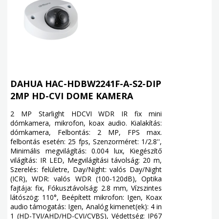
DAHUA HAC-HDBW2241F-A-S2-DIP
2MP HD-CVI DOME KAMERA
2 MP Starlight HDCVI WDR IR fix mini
dómkamera, mikrofon, koax audio. Kialakítás:
dómkamera, Felbontás: 2 MP, FPS max.
felbontás esetén: 25 fps, Szenzorméret: 1/2.8'',
Minimális megvilágítás: 0.004 lux, Kiegészítő
világítás: IR LED, Megvilágítási távolság: 20 m,
Szerelés: felületre, Day/Night: valós Day/Night
(ICR), WDR: valós WDR (100-120dB), Optika
fajtája: fix, Fókusztávolság: 2.8 mm, Vízszintes
látószög: 110°, Beépített mikrofon: Igen, Koax
audio támogatás: Igen, Analóg kimenet(ek): 4 in
1 (HD-TVI/AHD/HD-CVI/CVBS), Védettség: IP67