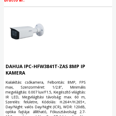
DAHUA IPC-HFW3841T-ZAS 8MP IP
KAMERA
Kialakítás: csőkamera, Felbontás: 8MP, FPS
max, Szenzorméret: 1/2.8”, Minimális
megvilágítás: 0.007 lux/F1.5, Kiegészítő világítás:
IR LED, Megvilágítási távolság: max. 60 m,
Szerelés: felületre, Kódolás: H.264+/H.265+,
Day/Night: valós Day/Night (ICR), WDR: 120dB,
optika fajtája: állítható, Fókusztávolság: 2.7-