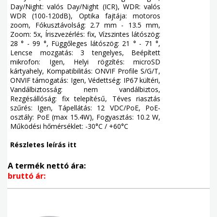
Day/Night: valós Day/Night (ICR), WDR: valós
WDR (100-120dB), Optika fajtája: motoros
zoom, Fókusztávolság: 2.7 mm - 13.5 mm,
Zoom: 5x, Íriszvezérlés: fix, Vízszintes látószög:
28 ° - 99 °, Függőleges látószög: 21 ° - 71 °,
Lencse mozgatás: 3 tengelyes, Beépített
mikrofon: Igen, Helyi rögzítés: microSD
kártyahely, Kompatibilitás: ONVIF Profile S/G/T,
ONVIF támogatás: Igen, Védettség: IP67 kültéri,
Vandálbiztosság: nem vandálbiztos,
Rezgésállóság: fix telepítésű, Téves riasztás
szűrés: Igen, Tápellátás: 12 VDC/PoE, PoE-
osztály: PoE (max 15.4W), Fogyasztás: 10.2 W,
Működési hőmérséklet: -30°C / +60°C
Részletes leírás itt
A termék nettó ára:
bruttó ár: