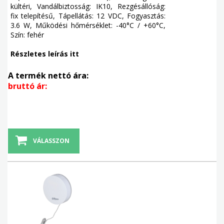
kültéri, Vandálbiztosság: IK10, Rezgésállóság:
fix telepítésű, Tápellátás: 12 VDC, Fogyasztás:
3.6 W, Működési hőmérséklet: -40°C / +60°C,
Szín: fehér
Részletes leírás itt
A termék nettó ára:
bruttó ár:
VÁLASSZON