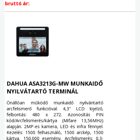
bruttó ár:
DAHUA ASA3213G-MW MUNKAIDŐ
NYILVÁTARTÓ TERMINÁL
Önállóan működő munkaidő nyilvántartó
arcfelismerő funkcióval. 4,3'' LCD kijelző,
felbontás: 480 x 272. Azonosítás PIN
kód/Arcfelismerés/kártya (Mifare 13,56MHz)
alapján. 2MP-es kamera, LED és infra fénnyel.
Kezelés: 1500 felhasználó, 1500 arckép, 1500
kártya, 150.000 esemény. Arcfelismerés: 0.3-