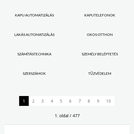
KAPU AUTOMATIZÁLÁS
KAPUTELEFONOK
LAKÁS AUTOMATIZÁLÁS
OKOS OTTHON
SZÁMÍTÁSTECHNIKA
SZEMÉLY BELÉPTETÉS
SZERSZÁMOK
TŰZVÉDELEM
1
2
3
4
5
6
7
8
9
10
1. oldal / 477