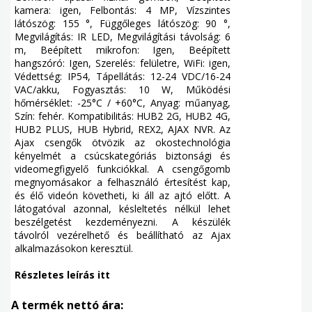
kamera: igen, Felbontás: 4 MP, Vízszintes
látószög: 155 °, Függőleges látószög: 90 °,
Megvilágítás: IR LED, Megvilágítási távolság: 6
m, Beépített mikrofon: Igen, Beépített
hangszóró: Igen, Szerelés: felületre, WiFi: igen,
Védettség: IP54, Tápellátás: 12-24 VDC/16-24
VAC/akku, Fogyasztás: 10 W, Működési
hőmérséklet: -25°C / +60°C, Anyag: műanyag,
Szín: fehér. Kompatibilitás: HUB2 2G, HUB2 4G,
HUB2 PLUS, HUB Hybrid, REX2, AJAX NVR. Az
Ajax csengők ötvözik az okostechnológia
kényelmét a csúcskategóriás biztonsági és
videomegfigyelő funkciókkal. A csengőgomb
megnyomásakor a felhasználó értesítést kap,
és élő videón követheti, ki áll az ajtó előtt. A
látogatóval azonnal, késleltetés nélkül lehet
beszélgetést kezdeményezni. A készülék
távolról vezérelhető és beállítható az Ajax
alkalmazásokon keresztül.
Részletes leírás itt
A termék nettó ára: