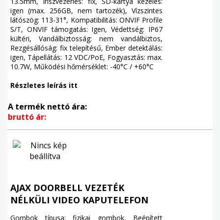
13.5mm, Íriszvezérlés: fix, SD-kártya kezelés:
igen (max. 256GB, nem tartozék), Vízszintes
látószög: 113-31°, Kompatibilitás: ONVIF Profile
S/T, ONVIF támogatás: Igen, Védettség: IP67
kültéri, Vandálbiztosság: nem vandálbiztos,
Rezgésállóság: fix telepítésű, Ember detektálás:
igen, Tápellátás: 12 VDC/PoE, Fogyasztás: max.
10.7W, Működési hőmérséklet: -40°C / +60°C
Részletes leírás itt
A termék nettó ára:
bruttó ár:
AJAX DOORBELL VEZETÉK
NÉLKÜLI VIDEO KAPUTELEFON
Gombok típusa: fizikai gombok, Beépített