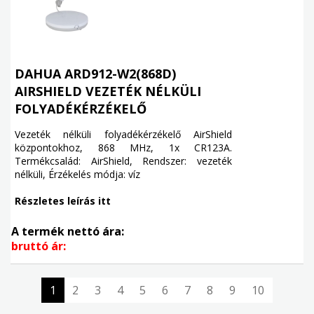
DAHUA ARD912-W2(868D)
AIRSHIELD VEZETÉK NÉLKÜLI
FOLYADÉKÉRZÉKELŐ
Vezeték nélküli folyadékérzékelő AirShield
központokhoz, 868 MHz, 1x CR123A.
Termékcsalád: AirShield, Rendszer: vezeték
nélküli, Érzékelés módja: víz
Részletes leírás itt
A termék nettó ára:
bruttó ár:
1
2
3
4
5
6
7
8
9
10