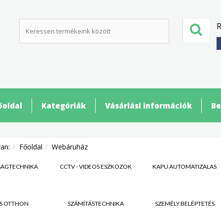
R
őoldal
Kategóriák
Vásárlási információk
Be
van:
Főoldal
Webáruház
SÁGTECHNIKA
CCTV - VIDEÓS ESZKÖZÖK
KAPU AUTOMATIZÁLÁS
S OTTHON
SZÁMÍTÁSTECHNIKA
SZEMÉLY BELÉPTETÉS