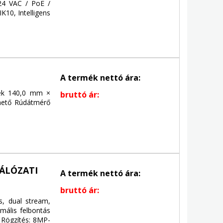
24 VAC / PoE /
IK10, Intelligens
A termék nettó ára:
tek 140,0 mm ×
bruttó ár:
hető Rúdátmérő
HÁLÓZATI
A termék nettó ára:
bruttó ár:
, dual stream,
ális felbontás
 Rögzítés: 8MP-