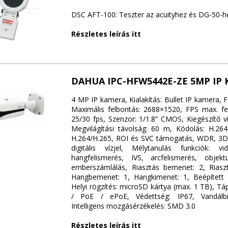
DSC AFT-100: Teszter az acuityhez és DG-50-h
Részletes leírás itt
DAHUA IPC-HFW5442E-ZE 5MP IP
4 MP IP kamera, Kialakítás: Bullet IP kamera, 
Maximális felbontás: 2688×1520, FPS max. fe
25/30 fps, Szenzor: 1/1.8” CMOS, Kiegészítő vi
Megvilágítási távolság: 60 m, Kódolás: H.264(
H.264/H.265, ROI és SVC támogatás, WDR, 3D
digitális vízjel, Mélytanulás funkciók: v
hangfelismerés, IVS, arcfelismerés, objekt
emberszámlálás, Riasztás bemenet: 2, Riasz
Hangbemenet: 1, Hangkimenet: 1, Beépített 
Helyi rögzítés: microSD kártya (max. 1 TB), Tá
/ PoE / ePoE, Védettség: IP67, Vandálbi
Intelligens mozgásérzékelés: SMD 3.0
Részletes leírás itt