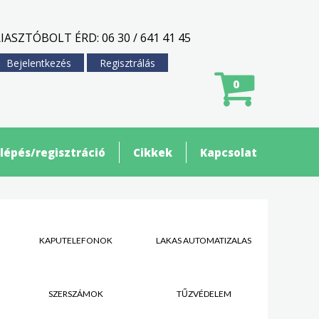
IASZTÓBOLT ÉRD: 06 30 / 641 41 45
Bejelentkezés
Regisztrálás
0
lépés/regisztráció
Cikkek
Kapcsolat
KAPUTELEFONOK
LAKÁS AUTOMATIZÁLÁS
SZERSZÁMOK
TŰZVÉDELEM