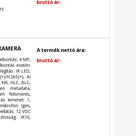
bruttó ár:
ez
 KAMERA
A termék nettó ára:
Felbontás: 4 MP,
bruttó ár:
lbontás esetén:
lágítás: IR LED,
+)/H.265(+), AI
 NR, HLC, BLC,
ideo metadata,
um felismerés,
tás kimenet: 1,
mikrofon: Igen,
pellátás: 12 VDC
ztosság: IK10,