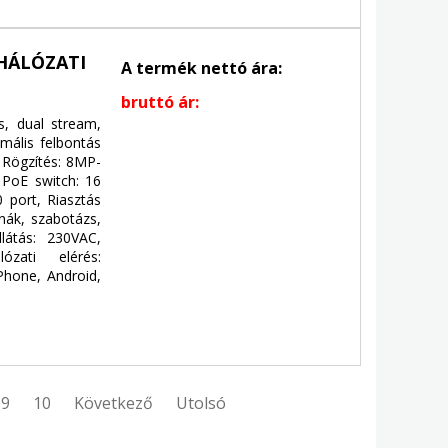
 HÁLÓZATI
A termék nettó ára:
bruttó ár:
, dual stream,
ális felbontás
 Rögzítés: 8MP-
 PoE switch: 16
 port, Riasztás
nák, szabotázs,
látás: 230VAC,
ózati elérés:
Phone, Android,
9
10
Következő
Utolsó