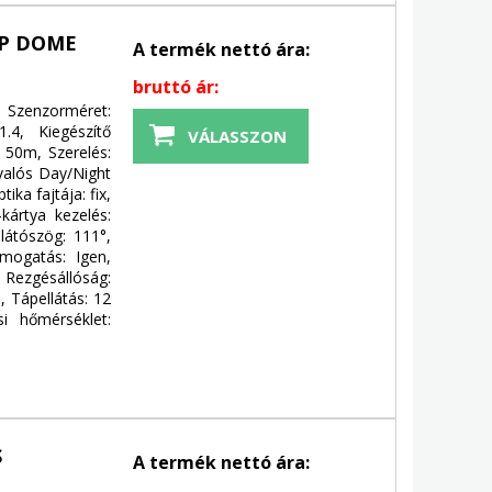
MP DOME
A termék nettó ára:
bruttó ár:
 Szenzorméret:
1.4, Kiegészítő
VÁLASSZON
. 50m, Szerelés:
 valós Day/Night
ika fajtája: fix,
-kártya kezelés:
látószög: 111°,
ámogatás: Igen,
, Rezgésállóság:
, Tápellátás: 12
i hőmérséklet:
S
A termék nettó ára: