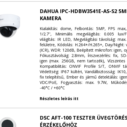
DAHUA IPC-HDBW3541E-AS-S2 5
KAMERA
Kialakítás: dome, Felbontás: 5MP, FPS max,
1/2.7'', Minimális megvilágítás: 0.005 lux/F
világítás: IR LED, Megvilágítási távolság: max
felületre, Kódolás: H.264+/H.265+, Day/Night:
(ICR), WDR: 120dB, Beépített mikrofon: igen, opt
Fókusztávolság: 2.8mm, Íriszvezérlés: fix, SD
igen (max. 256GB, nem tartozék), Vízszintes 
Kompatibilitás: ONVIF Profile S/T, ONVIF t
Védettség: IP67 kültéri, Vandálbiztosság: IK10
fix telepítésű, Ember és jármű detektálás: igen
VDC/PoE, Fogyasztás: max. 9.7W, Működés
-40°C / +60°C
Részletes leírás itt
DSC AFT-100 TESZTER ÜVEGTÖRÉ
ÉRZÉKELŐHÖZ