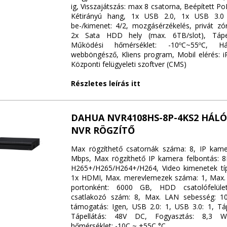
ig, Visszajátszás: max 8 csatorna, Beépített PoE
Kétirányú hang, 1x USB 2.0, 1x USB 3.0 
be-/kimenet: 4/2, mozgásérzékelés, privát zó
2x Sata HDD hely (max. 6TB/slot), Tápel
Működési hőmérséklet: -10ºC~55ºC, Hál
webböngésző, Kliens program, Mobil elérés: i
Központi felügyeleti szoftver (CMS)
Részletes leírás itt
DAHUA NVR4108HS-8P-4KS2 HÁLÓ
NVR RÖGZÍTŐ
Max rögzíthető csatornák száma: 8, IP kame
Mbps, Max rögzíthető IP kamera felbontás: 
H265+/H265/H264+/H264, Video kimenetek tí
1x HDMI, Max. merevlemezek száma: 1, Max.
portonként: 6000 GB, HDD csatolófelül
csatlakozó szám: 8, Max. LAN sebesség: 1
támogatás: Igen, USB 2.0: 1, USB 3.0: 1, Tá
Tápellátás: 48V DC, Fogyasztás: 8,3 W
hőmérséklet: -10C ~ +55C °C