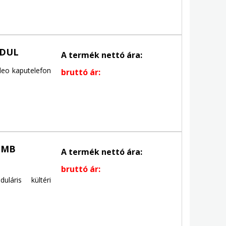
ODUL
A termék nettó ára:
deo kaputelefon
bruttó ár:
OMB
A termék nettó ára:
bruttó ár:
áris kültéri