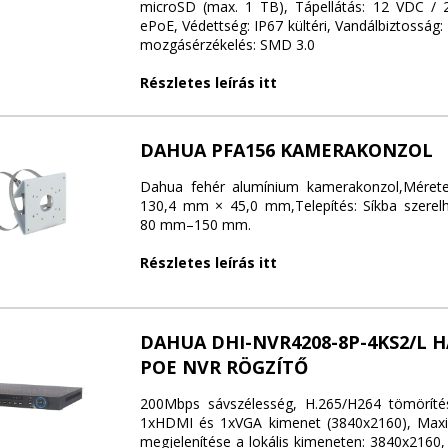
microSD (max. 1 TB), Tápellátás: 12 VDC / 
ePoE, Védettség: IP67 kültéri, Vandálbiztosság: 
mozgásérzékelés: SMD 3.0
Részletes leírás itt
DAHUA PFA156 KAMERAKONZOL
Dahua fehér alumínium kamerakonzol,Mére
130,4 mm × 45,0 mm,Telepítés: Síkba szerel
80 mm–150 mm.
Részletes leírás itt
DAHUA DHI-NVR4208-8P-4KS2/L 
POE NVR RÖGZÍTŐ
200Mbps sávszélesség, H.265/H264 tömörítés
1xHDMI és 1xVGA kimenet (3840x2160), Maxim
megjelenítése a lokális kimeneten: 3840x2160,