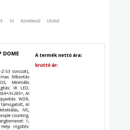
9
10
Következő
Utolsó
P DOME
A termék nettó ára:
bruttó ár:
Z-S3 sorozat),
 max. felbontás
OS, Minimális
ágítás: IR LED,
.264+/H.265+, AI
pjavítás: WDR,
: támogatott, AI
etektálás, IVS,
people counting,
Hangbemenet: 1,
Helyi rögzítés: