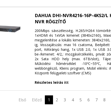
DAHUA DHI-NVR4216-16P-4KS2/L
NVR RÖGZÍTŐ
200Mbps sávszélesség, H.265/H264 tömörítés
1xHDMI és 1xVGA kimenet (3840x2160), Maxim
megjelenítése a lokális kimeneten: 3840x2160,
ig, Visszajátszás: max 16 csatorna, Beépített
port, Kétirányú hang, 1x USB 2.0, 1x USB 3.0
be-/kimenet: 4/2,: mozgásérzékelés, privát zó
2x Sata HDD hely (max. 6TB/slot), Tápel
Működési hőmérséklet -10ºC~55ºC, Hál
webböngésző, Kliens program, Mobil elérés: i
Központi felügyeleti szoftver (CMS)
Részletes leírás itt
Első
Előző
1
2
3
4
5
6
7
8