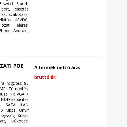
 switch: 8 port,
port, Riasztás
nák, szabotázs,
látás: 48VDC,
ózati elérés:
Phone, Android,
ZATI POE
A termék nettó ára:
bruttó ár:
ra rögzítés: 80
8MP, Tömörítés:
pusa: 1x VGA +
 HDD kapacitás
et: SATA, LAN
00 Mbps, Onvif
pegység: Külső,
att, Működési