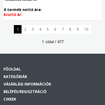
A termék nettó ára:
bruttó ár:
1
2
3
4
5
6
7
8
9
10
1. oldal / 477
FŐOLDAL
KATEGÓRIÁK
VÁSÁRLÁSI INFORMÁCIÓK
BELÉPÉS/REGISZTRÁCIÓ
CIKKEK