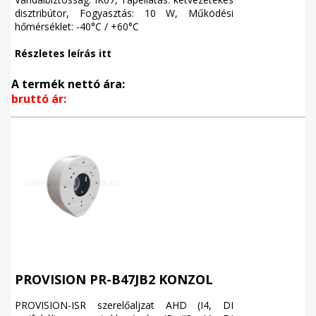
disztribútor, Fogyasztás: 10 W, Működési
hőmérséklet: -40°C / +60°C
Részletes leírás itt
A termék nettó ára:
bruttó ár:
PROVISION PR-B47JB2 KONZOL
PROVISION-ISR szerelőaljzat AHD (I4, DI