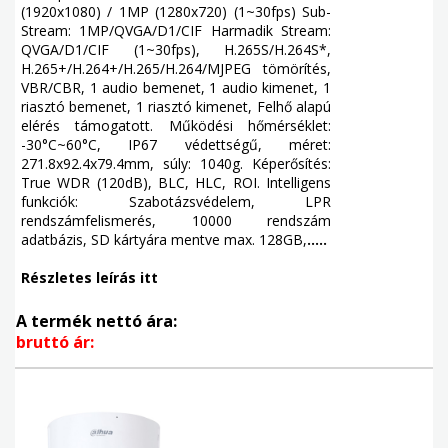
(1920x1080) / 1MP (1280x720) (1~30fps) Sub-
Stream: 1MP/QVGA/D1/CIF Harmadik Stream:
QVGA/D1/CIF (1~30fps), H.265S/H.264S*,
H.265+/H.264+/H.265/H.264/MJPEG tömörítés,
VBR/CBR, 1 audio bemenet, 1 audio kimenet, 1
riasztó bemenet, 1 riasztó kimenet, Felhő alapú
elérés támogatott. Működési hőmérséklet:
-30°C~60°C, IP67 védettségű, méret:
271.8x92.4x79.4mm, súly: 1040g. Képerősítés:
True WDR (120dB), BLC, HLC, ROI. Intelligens
funkciók: Szabotázsvédelem, LPR
rendszámfelismerés, 10000 rendszám
adatbázis, SD kártyára mentve max. 128GB,
.....
Részletes leírás itt
A termék nettó ára:
bruttó ár: