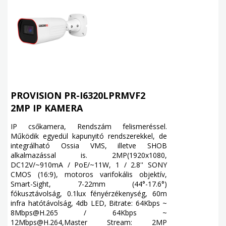
PROVISION PR-I6320LPRMVF2
2MP IP KAMERA
IP csőkamera, Rendszám felismeréssel.
Működik egyedül kapunyitó rendszerekkel, de
integrálható Ossia VMS, illetve SHOB
alkalmazással is. 2MP(1920x1080,
DC12V/~910mA / PoE/~11W, 1 / 2.8'' SONY
CMOS (16:9), motoros varifokális objektív,
Smart-Sight, 7-22mm (44°-17.6°)
fókusztávolság, 0.1lux fényérzékenység, 60m
infra hatótávolság, 4db LED, Bitrate: 64Kbps ~
8Mbps@H.265 / 64Kbps ~
12Mbps@H.264,Master Stream: 2MP