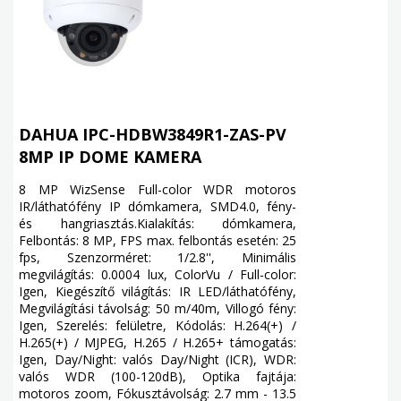
DAHUA IPC-HDBW3849R1-ZAS-PV
8MP IP DOME KAMERA
8 MP WizSense Full-color WDR motoros
IR/láthatófény IP dómkamera, SMD4.0, fény-
és hangriasztás.Kialakítás: dómkamera,
Felbontás: 8 MP, FPS max. felbontás esetén: 25
fps, Szenzorméret: 1/2.8'', Minimális
megvilágítás: 0.0004 lux, ColorVu / Full-color:
Igen, Kiegészítő világítás: IR LED/láthatófény,
Megvilágítási távolság: 50 m/40m, Villogó fény:
Igen, Szerelés: felületre, Kódolás: H.264(+) /
H.265(+) / MJPEG, H.265 / H.265+ támogatás:
Igen, Day/Night: valós Day/Night (ICR), WDR:
valós WDR (100-120dB), Optika fajtája:
motoros zoom, Fókusztávolság: 2.7 mm - 13.5