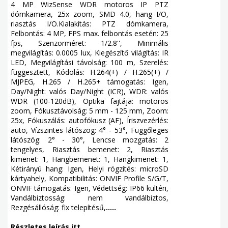
4 MP WizSense WDR motoros IP PTZ
dómkamera, 25x zoom, SMD 4.0, hang I/O,
riasztás I/O.Kialakítás: PTZ dómkamera,
Felbontás: 4 MP, FPS max. felbontás esetén: 25
fps, Szenzorméret: 1/2.8'', Minimális
megvilágítás: 0.0005 lux, Kiegészítő világítás: IR
LED, Megvilágítási távolság: 100 m, Szerelés:
függesztett, Kódolás: H.264(+) / H.265(+) /
MJPEG, H.265 / H.265+ támogatás: Igen,
Day/Night: valós Day/Night (ICR), WDR: valós
WDR (100-120dB), Optika fajtája: motoros
zoom, Fókusztávolság: 5 mm - 125 mm, Zoom:
25x, Fókuszálás: autofókusz (AF), Íriszvezérlés:
auto, Vízszintes látószög: 4° - 53°, Függőleges
látószög: 2° - 30°, Lencse mozgatás: 2
tengelyes, Riasztás bemenet: 2, Riasztás
kimenet: 1, Hangbemenet: 1, Hangkimenet: 1,
Kétirányú hang: Igen, Helyi rögzítés: microSD
kártyahely, Kompatibilitás: ONVIF Profile S/G/T,
ONVIF támogatás: Igen, Védettség: IP66 kültéri,
Vandálbiztosság: nem vandálbiztos,
Rezgésállóság: fix telepítésű,
.....
Részletes leírás itt