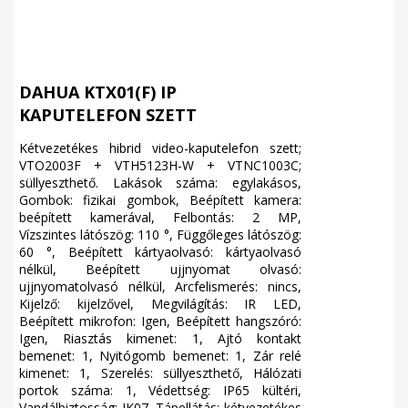
DAHUA KTX01(F) IP
KAPUTELEFON SZETT
Kétvezetékes hibrid video-kaputelefon szett;
VTO2003F + VTH5123H-W + VTNC1003C;
süllyeszthető. Lakások száma: egylakásos,
Gombok: fizikai gombok, Beépített kamera:
beépített kamerával, Felbontás: 2 MP,
Vízszintes látószög: 110 °, Függőleges látószög:
60 °, Beépített kártyaolvasó: kártyaolvasó
nélkül, Beépített ujjnyomat olvasó:
ujjnyomatolvasó nélkül, Arcfelismerés: nincs,
Kijelző: kijelzővel, Megvilágítás: IR LED,
Beépített mikrofon: Igen, Beépített hangszóró:
Igen, Riasztás kimenet: 1, Ajtó kontakt
bemenet: 1, Nyitógomb bemenet: 1, Zár relé
kimenet: 1, Szerelés: süllyeszthető, Hálózati
portok száma: 1, Védettség: IP65 kültéri,
Vandálbiztosság: IK07, Tápellátás: kétvezetékes