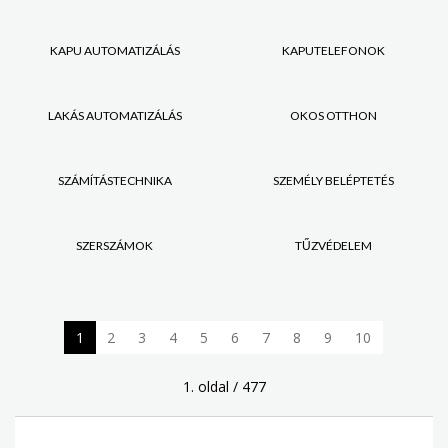
KAPU AUTOMATIZÁLÁS
KAPUTELEFONOK
LAKÁS AUTOMATIZÁLÁS
OKOS OTTHON
SZÁMÍTÁSTECHNIKA
SZEMÉLY BELÉPTETÉS
SZERSZÁMOK
TŰZVÉDELEM
1
2
3
4
5
6
7
8
9
10
1. oldal / 477