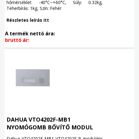
hőmérséklet: -40°C~+60°C, Súly: 0.32kg,
Teherbírás: 1kg, Szín: Fehér
Részletes leírás itt
A termék nettó ára:
bruttó ár:
DAHUA VTO4202F-MB1
NYOMÓGOMB BŐVÍTŐ MODUL
Dahua VTO4202F-MB1 VTO4202F-P moduláris