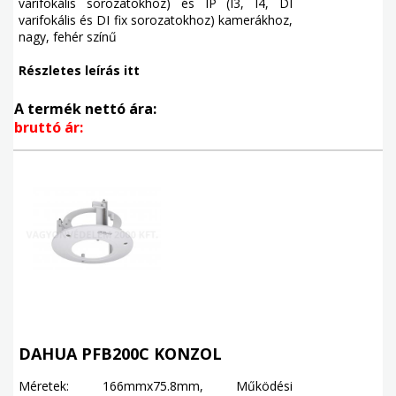
varifokális sorozatokhoz) és IP (I3, I4, DI
varifokális és DI fix sorozatokhoz) kamerákhoz,
nagy, fehér színű
Részletes leírás itt
A termék nettó ára:
bruttó ár:
DAHUA PFB200C KONZOL
Méretek: 166mmx75.8mm, Működési