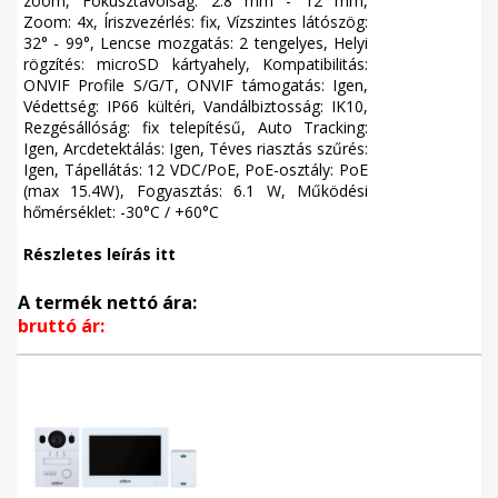
zoom, Fókusztávolság: 2.8 mm - 12 mm,
Zoom: 4x, Íriszvezérlés: fix, Vízszintes látószög:
32° - 99°, Lencse mozgatás: 2 tengelyes, Helyi
rögzítés: microSD kártyahely, Kompatibilitás:
ONVIF Profile S/G/T, ONVIF támogatás: Igen,
Védettség: IP66 kültéri, Vandálbiztosság: IK10,
Rezgésállóság: fix telepítésű, Auto Tracking:
Igen, Arcdetektálás: Igen, Téves riasztás szűrés:
Igen, Tápellátás: 12 VDC/PoE, PoE-osztály: PoE
(max 15.4W), Fogyasztás: 6.1 W, Működési
hőmérséklet: -30°C / +60°C
Részletes leírás itt
A termék nettó ára:
bruttó ár: