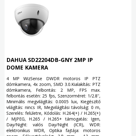
DAHUA SD22204DB-GNY 2MP IP
DOME KAMERA
4 MP WizSense DWDR motoros IP PTZ
dómkamera, 4x zoom, SMD 3.0.Kialakítás: PTZ
dómkamera, Felbontás: 2 MP, FPS max.
felbontás esetén: 25 fps, Szenzorméret: 1/2.8'',
Minimális megvilágítás: 0.0005 lux, Kiegészítő
világítás: nincs IR, Megvilágítási távolság: 0 m,
Szerelés: felületre, Kódolás: H.264(+) / H.265(+)
/ MJPEG, H.265 / H.265+ támogatás: Igen,
Day/Night: valós Day/Night (ICR), WDR:
elektronikus WDR, Optika fajtája: motoros