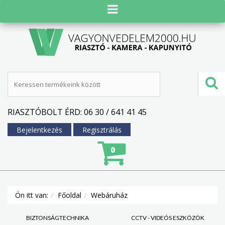
RIASZTÓBOLT ÉRD: 06 30 / 641 41 45
Bejelentkezés
Regisztrálás
0
Ön itt van:
Főoldal
Webáruház
BIZTONSÁGTECHNIKA
CCTV - VIDEÓS ESZKÖZÖK