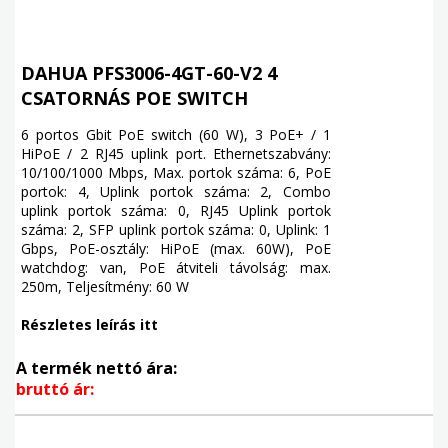
DAHUA PFS3006-4GT-60-V2 4
CSATORNÁS POE SWITCH
6 portos Gbit PoE switch (60 W), 3 PoE+ / 1
HiPoE / 2 RJ45 uplink port. Ethernetszabvány:
10/100/1000 Mbps, Max. portok száma: 6, PoE
portok: 4, Uplink portok száma: 2, Combo
uplink portok száma: 0, RJ45 Uplink portok
száma: 2, SFP uplink portok száma: 0, Uplink: 1
Gbps, PoE-osztály: HiPoE (max. 60W), PoE
watchdog: van, PoE átviteli távolság: max.
250m, Teljesítmény: 60 W
Részletes leírás itt
A termék nettó ára:
bruttó ár: