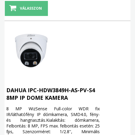
VÁLASSZON
DAHUA IPC-HDW3849H-AS-PV-S4
8MP IP DOME KAMERA
8 MP WizSense Full-color WDR fix
IR/láthatófény IP dómkamera, SMD4.0, fény-
és hangriasztás.Kialakítás: dómkamera,
Felbontás: 8 MP, FPS max. felbontás esetén: 25
fps, Szenzorméret: 1/2.8'', Minimális