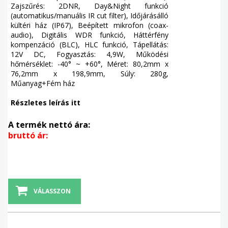
Zajszűrés: 2DNR, Day&Night funkció
(automatikus/manuális IR cut filter), Időjárásálló
kültéri ház (IP67), Beépített mikrofon (coax-
audio), Digitális WDR funkció, Háttérfény
kompenzáció (BLC), HLC funkció, Tápellátás:
12V DC, Fogyasztás: 4,9W, Működési
hőmérséklet: -40° ~ +60°, Méret: 80,2mm x
76,2mm x 198,9mm, Súly: 280g,
Műanyag+Fém ház
Részletes leírás itt
A termék nettó ára:
bruttó ár:
VÁLASSZON