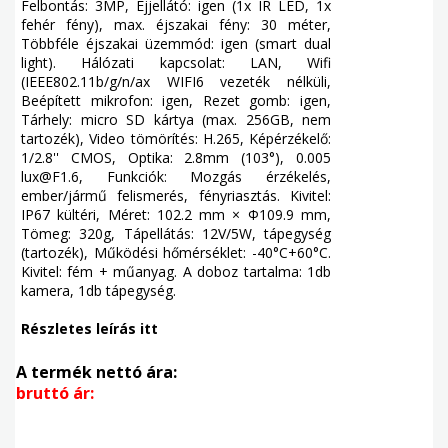
Felbontás: 3MP, Éjjellátó: igen (1x IR LED, 1x
fehér fény), max. éjszakai fény: 30 méter,
Többféle éjszakai üzemmód: igen (smart dual
light). Hálózati kapcsolat: LAN, Wifi
(IEEE802.11b/g/n/ax WIFI6 vezeték nélküli,
Beépített mikrofon: igen, Rezet gomb: igen,
Tárhely: micro SD kártya (max. 256GB, nem
tartozék), Video tömörítés: H.265, Képérzékelő:
1/2.8'' CMOS, Optika: 2.8mm (103°), 0.005
lux@F1.6, Funkciók: Mozgás érzékelés,
ember/jármű felismerés, fényriasztás. Kivitel:
IP67 kültéri, Méret: 102.2 mm × Φ109.9 mm,
Tömeg: 320g, Tápellátás: 12V/5W, tápegység
(tartozék), Működési hőmérséklet: -40°C+60°C.
Kivitel: fém + műanyag. A doboz tartalma: 1db
kamera, 1db tápegység.
Részletes leírás itt
A termék nettó ára:
bruttó ár: