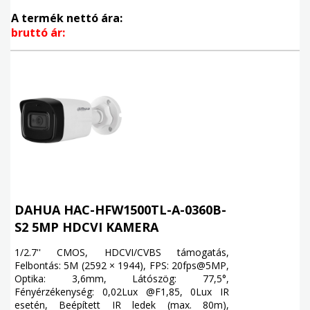
A termék nettó ára:
bruttó ár:
DAHUA HAC-HFW1500TL-A-0360B-
S2 5MP HDCVI KAMERA
1/2.7'' CMOS, HDCVI/CVBS támogatás,
Felbontás: 5M (2592 × 1944), FPS: 20fps@5MP,
Optika: 3,6mm, Látószög: 77,5°,
Fényérzékenység: 0,02Lux @F1,85, 0Lux IR
esetén, Beépített IR ledek (max. 80m),