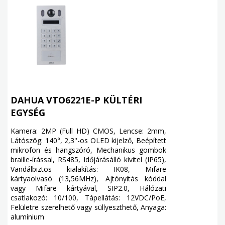
DAHUA VTO6221E-P KÜLTÉRI
EGYSÉG
Kamera: 2MP (Full HD) CMOS, Lencse: 2mm,
Látószög: 140°, 2,3''-os OLED kijelző, Beépített
mikrofon és hangszóró, Mechanikus gombok
braille-írással, RS485, Időjárásálló kivitel (IP65),
Vandálbiztos kialakítás: IK08, Mifare
kártyaolvasó (13,56MHz), Ajtónyitás kóddal
vagy Mifare kártyával, SIP2.0, Hálózati
csatlakozó: 10/100, Tápellátás: 12VDC/PoE,
Felületre szerelhető vagy süllyeszthető, Anyaga:
alumínium