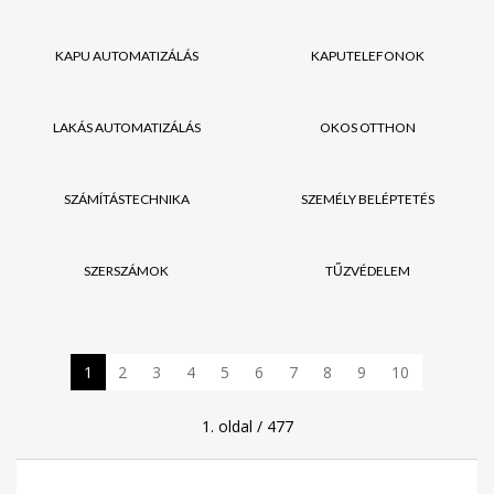
KAPU AUTOMATIZÁLÁS
KAPUTELEFONOK
LAKÁS AUTOMATIZÁLÁS
OKOS OTTHON
SZÁMÍTÁSTECHNIKA
SZEMÉLY BELÉPTETÉS
SZERSZÁMOK
TŰZVÉDELEM
1
2
3
4
5
6
7
8
9
10
1. oldal / 477