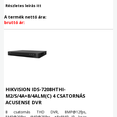
Részletes leírás itt
A termék nettó ára:
bruttó ár:
HIKVISION IDS-7208HTHI-
M2/S/4A+8/4ALM(C) 4 CSATORNÁS
ACUSENSE DVR
8 csatornás THD DVR, 8MP@12fps,
5MP@20fps, 4MP@25fps, +8×8MP IP, koax