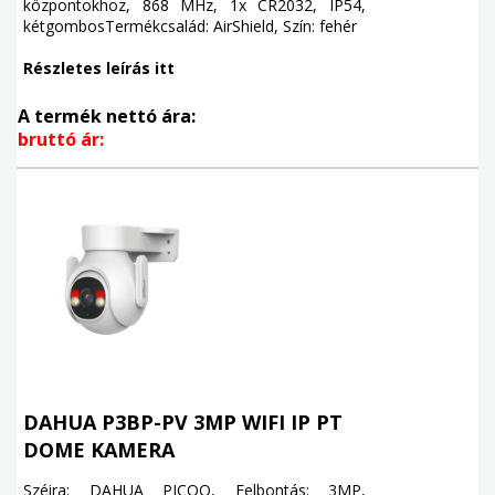
központokhoz, 868 MHz, 1x CR2032, IP54,
kétgombosTermékcsalád: AirShield, Szín: fehér
Részletes leírás itt
A termék nettó ára:
bruttó ár:
DAHUA P3BP-PV 3MP WIFI IP PT
DOME KAMERA
Széira: DAHUA PICOO, Felbontás: 3MP,