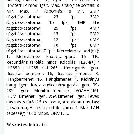
Bővített IP mód: Igen, Max. analóg felbontás: 8
MP, Max. IP felbontás: 8 MP, 2MP
rögzítés/csatorna: 25 fps, 3MP
rögzítés/csatorna: 15 fps, 4MP lite
rögzítés/csatorna: 25 fps, 4MP
rögzítés/csatorna: 15 fps, 5MP
rögzítés/csatorna: 12 fps, 6MP
rögzítés/csatorna: 10 fps, 8MP
rögzítés/csatorna: 7 fps, Merevlemez port(ok):
1, Merevlemez kapacitás/port: 16 TB,
Redundáns tárolás: nincs, Kódolás: H.264(+) /
H.265(+), H.265 / H.265+ támogatás: Igen,
Riasztás bemenet: 16, Riasztás kimenet: 3,
Hangbemenet: 16, Hangkimenet: 1, Kétirányú
hang: Igen, Koax audio támogatás: Igen, RS-
485: Igen, Monitorkimenetek: VGA+HDMI,
HDMI kimenet: Igen, VGA kimenet: Igen, Téves
riasztás szűrő: 16 csatorna, Arc alapú riasztás:
2 csatorna, Hálózati portok száma: 1, Max. LAN
sebesség: 1000 Mbps, ONVIF
.....
Részletes leírás itt