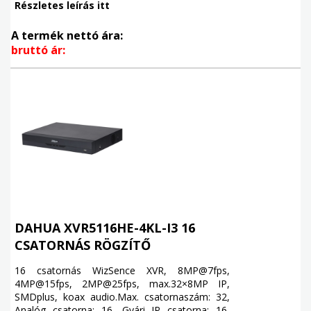
Részletes leírás itt
A termék nettó ára:
bruttó ár:
DAHUA XVR5116HE-4KL-I3 16
CSATORNÁS RÖGZÍTŐ
16 csatornás WizSence XVR, 8MP@7fps,
4MP@15fps, 2MP@25fps, max.32×8MP IP,
SMDplus, koax audio.Max. csatornaszám: 32,
Analóg csatorna: 16, Gyári IP csatorna: 16,