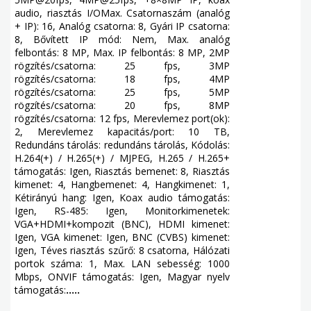
audio, riasztás I/OMax. Csatornaszám (analóg
+ IP): 16, Analóg csatorna: 8, Gyári IP csatorna:
8, Bővített IP mód: Nem, Max. analóg
felbontás: 8 MP, Max. IP felbontás: 8 MP, 2MP
rögzítés/csatorna: 25 fps, 3MP
rögzítés/csatorna: 18 fps, 4MP
rögzítés/csatorna: 25 fps, 5MP
rögzítés/csatorna: 20 fps, 8MP
rögzítés/csatorna: 12 fps, Merevlemez port(ok):
2, Merevlemez kapacitás/port: 10 TB,
Redundáns tárolás: redundáns tárolás, Kódolás:
H.264(+) / H.265(+) / MJPEG, H.265 / H.265+
támogatás: Igen, Riasztás bemenet: 8, Riasztás
kimenet: 4, Hangbemenet: 4, Hangkimenet: 1,
Kétirányú hang: Igen, Koax audio támogatás:
Igen, RS-485: Igen, Monitorkimenetek:
VGA+HDMI+kompozit (BNC), HDMI kimenet:
Igen, VGA kimenet: Igen, BNC (CVBS) kimenet:
Igen, Téves riasztás szűrő: 8 csatorna, Hálózati
portok száma: 1, Max. LAN sebesség: 1000
Mbps, ONVIF támogatás: Igen, Magyar nyelv
támogatás:
.....