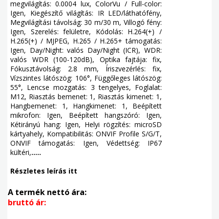
megvilágítás: 0.0004 lux, ColorVu / Full-color:
Igen, Kiegészítő világítás: IR LED/láthatófény,
Megvilágítási távolság: 30 m/30 m, Villogó fény:
Igen, Szerelés: felületre, Kódolás: H.264(+) /
H.265(+) / MJPEG, H.265 / H.265+ támogatás:
Igen, Day/Night: valós Day/Night (ICR), WDR:
valós WDR (100-120dB), Optika fajtája: fix,
Fókusztávolság: 2.8 mm, Íriszvezérlés: fix,
Vízszintes látószög: 106°, Függőleges látószög:
55°, Lencse mozgatás: 3 tengelyes, Foglalat:
M12, Riasztás bemenet: 1, Riasztás kimenet: 1,
Hangbemenet: 1, Hangkimenet: 1, Beépített
mikrofon: Igen, Beépített hangszóró: Igen,
Kétirányú hang: Igen, Helyi rögzítés: microSD
kártyahely, Kompatibilitás: ONVIF Profile S/G/T,
ONVIF támogatás: Igen, Védettség: IP67
kültéri,
.....
Részletes leírás itt
A termék nettó ára:
bruttó ár: