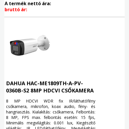
A termék nettó ára:
bruttó ár:
DAHUA HAC-ME1809TH-A-PV-
0360B-S2 8MP HDCVI CSŐKAMERA
8 MP HDCVI WDR fix IR/láthatófény
csőkamera, mikrofon, koax audio, fény- és
hangriasztás. Kialakítás: csőkamera, Felbontás:
8 MP, FPS max. felbontás esetén: 15 fps,
Minimális megvilágítás: 0.001 lux, Kiegészítő
világítás: IR LED/láthatófény, Megvilágítási