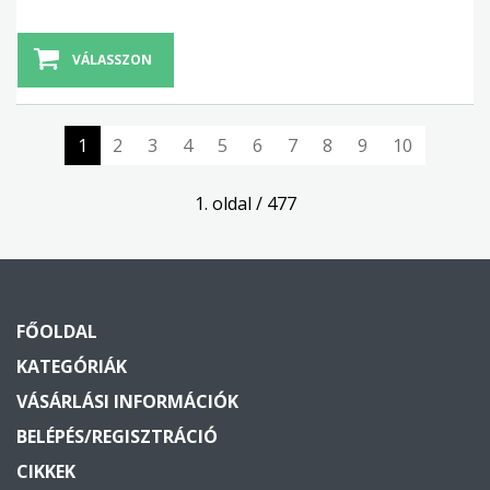
VÁLASSZON
1
2
3
4
5
6
7
8
9
10
1. oldal / 477
FŐOLDAL
KATEGÓRIÁK
VÁSÁRLÁSI INFORMÁCIÓK
BELÉPÉS/REGISZTRÁCIÓ
CIKKEK