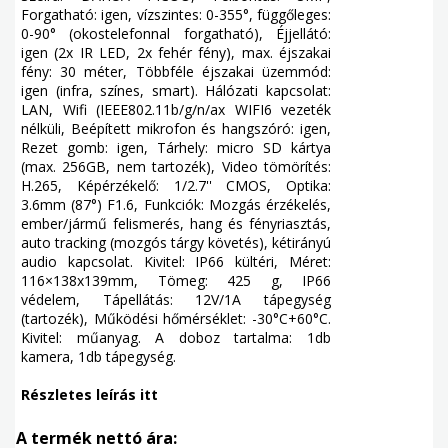
Forgatható: igen, vízszintes: 0-355°, függőleges:
0-90° (okostelefonnal forgatható), Éjjellátó:
igen (2x IR LED, 2x fehér fény), max. éjszakai
fény: 30 méter, Többféle éjszakai üzemmód:
igen (infra, színes, smart). Hálózati kapcsolat:
LAN, Wifi (IEEE802.11b/g/n/ax WIFI6 vezeték
nélküli, Beépített mikrofon és hangszóró: igen,
Rezet gomb: igen, Tárhely: micro SD kártya
(max. 256GB, nem tartozék), Video tömörítés:
H.265, Képérzékelő: 1/2.7'' CMOS, Optika:
3.6mm (87°) F1.6, Funkciók: Mozgás érzékelés,
ember/jármű felismerés, hang és fényriasztás,
auto tracking (mozgós tárgy követés), kétirányú
audio kapcsolat. Kivitel: IP66 kültéri, Méret:
116×138x139mm, Tömeg: 425 g, IP66
védelem, Tápellátás: 12V/1A tápegység
(tartozék), Működési hőmérséklet: -30°C+60°C.
Kivitel: műanyag. A doboz tartalma: 1db
kamera, 1db tápegység.
Részletes leírás itt
A termék nettó ára: