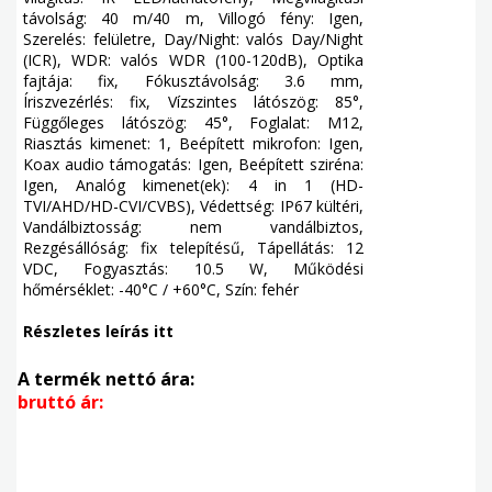
távolság: 40 m/40 m, Villogó fény: Igen,
Szerelés: felületre, Day/Night: valós Day/Night
(ICR), WDR: valós WDR (100-120dB), Optika
fajtája: fix, Fókusztávolság: 3.6 mm,
Íriszvezérlés: fix, Vízszintes látószög: 85°,
Függőleges látószög: 45°, Foglalat: M12,
Riasztás kimenet: 1, Beépített mikrofon: Igen,
Koax audio támogatás: Igen, Beépített sziréna:
Igen, Analóg kimenet(ek): 4 in 1 (HD-
TVI/AHD/HD-CVI/CVBS), Védettség: IP67 kültéri,
Vandálbiztosság: nem vandálbiztos,
Rezgésállóság: fix telepítésű, Tápellátás: 12
VDC, Fogyasztás: 10.5 W, Működési
hőmérséklet: -40°C / +60°C, Szín: fehér
Részletes leírás itt
A termék nettó ára:
bruttó ár: