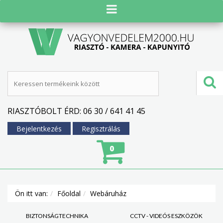
RIASZTÓBOLT ÉRD: 06 30 / 641 41 45
Bejelentkezés
Regisztrálás
0
Ön itt van:
Főoldal
Webáruház
BIZTONSÁGTECHNIKA
CCTV - VIDEÓS ESZKÖZÖK