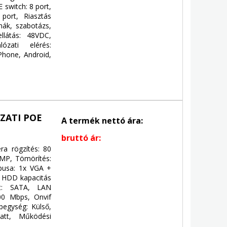
 switch: 8 port,
port, Riasztás
nák, szabotázs,
látás: 48VDC,
ózati elérés:
Phone, Android,
ZATI POE
A termék nettó ára:
bruttó ár:
ra rögzítés: 80
8MP, Tömörítés:
pusa: 1x VGA +
 HDD kapacitás
et: SATA, LAN
00 Mbps, Onvif
pegység: Külső,
att, Működési