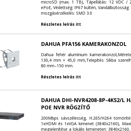
microSD (max. 1 TB), Tápellátás: 12 VDC / 
ePoE, Védettség: IP67 kültéri, Vandálbiztosság: 
mozgásérzékelés: SMD 3.0
Részletes leírás itt
DAHUA PFA156 KAMERAKONZOL
Dahua fehér alumínium kamerakonzol,Mére
130,4 mm × 45,0 mm,Telepítés: Síkba szerel
80 mm–150 mm.
Részletes leírás itt
DAHUA DHI-NVR4208-8P-4KS2/L 
POE NVR RÖGZÍTŐ
200Mbps sávszélesség, H.265/H264 tömörítés
1xHDMI és 1xVGA kimenet (3840x2160), Maxim
megjelenítése a lokális kimeneten: 3840x2160,