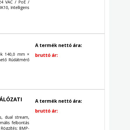
24 VAC / PoE /
IK10, Intelligens
A termék nettó ára:
tek 140,0 mm ×
bruttó ár:
hető Rúdátmérő
HÁLÓZATI
A termék nettó ára:
bruttó ár:
, dual stream,
ális felbontás
 Rögzítés: 8MP-