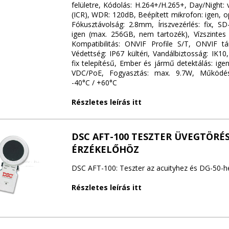
felületre, Kódolás: H.264+/H.265+, Day/Night:
(ICR), WDR: 120dB, Beépített mikrofon: igen, opt
Fókusztávolság: 2.8mm, Íriszvezérlés: fix, SD
igen (max. 256GB, nem tartozék), Vízszintes 
Kompatibilitás: ONVIF Profile S/T, ONVIF t
Védettség: IP67 kültéri, Vandálbiztosság: IK10
fix telepítésű, Ember és jármű detektálás: igen
VDC/PoE, Fogyasztás: max. 9.7W, Működés
-40°C / +60°C
Részletes leírás itt
DSC AFT-100 TESZTER ÜVEGTÖRÉ
ÉRZÉKELŐHÖZ
DSC AFT-100: Teszter az acuityhez és DG-50-h
Részletes leírás itt