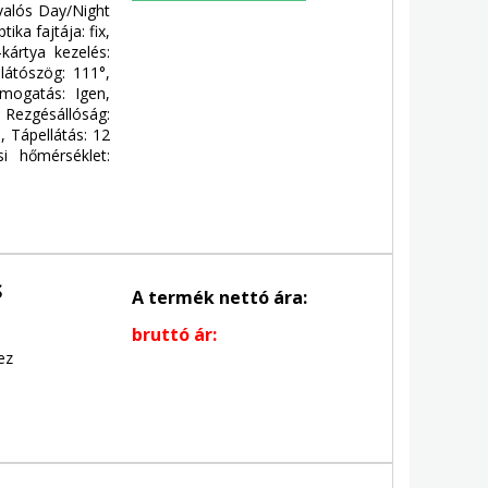
 valós Day/Night
ika fajtája: fix,
-kártya kezelés:
látószög: 111°,
ámogatás: Igen,
, Rezgésállóság:
, Tápellátás: 12
i hőmérséklet:
S
A termék nettó ára:
bruttó ár:
ez