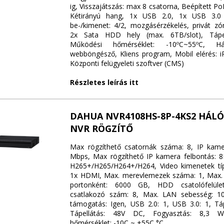
ig, Visszajátszás: max 8 csatorna, Beépített PoE
Kétirányú hang, 1x USB 2.0, 1x USB 3.0 
be-/kimenet: 4/2, mozgásérzékelés, privát zó
2x Sata HDD hely (max. 6TB/slot), Tápel
Működési hőmérséklet: -10ºC~55ºC, Hál
webböngésző, Kliens program, Mobil elérés: i
Központi felügyeleti szoftver (CMS)
Részletes leírás itt
DAHUA NVR4108HS-8P-4KS2 HÁLÓ
NVR RÖGZÍTŐ
Max rögzíthető csatornák száma: 8, IP kame
Mbps, Max rögzíthető IP kamera felbontás: 
H265+/H265/H264+/H264, Video kimenetek tí
1x HDMI, Max. merevlemezek száma: 1, Max.
portonként: 6000 GB, HDD csatolófelül
csatlakozó szám: 8, Max. LAN sebesség: 1
támogatás: Igen, USB 2.0: 1, USB 3.0: 1, Tá
Tápellátás: 48V DC, Fogyasztás: 8,3 W
hőmérséklet: -10C ~ +55C °C