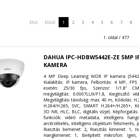
Első
Előző
1
2
3
4
5
6
7
8
1. oldal / 477
DAHUA IPC-HDBW5442E-ZE 5MP I
KAMERA
4 MP Deep Learning WDR IP kamera (5442-
Kialakítás: IP kamera, Felbontás: 4 MP, FPS
esetén: 25/30 fps, Szenzor: 1/1.8” CM
megvilágítás: 0.0007LUX/F1.8, Kiegészítő vil
Megvilágítási távolság: max. 40 m, Kódolás: H
H.264/H.265, SVC, SMART H.264+/H.265+, Ké
3D NR, HLC, BLC, digitális vízjel, Képforgatás
funkciók: videó metadata, intelligens hangd
arcérzékelés, intelligens objektum felismerés, 
Riasztás bemenet: 2, Riasztás kimenet: 1, 
Hangkimenet: 1, Beépített mikrofon: Igen, 