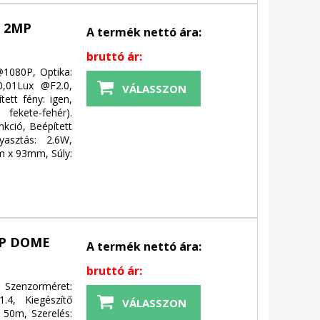
 2MP
A termék nettó ára:
bruttó ár:
@1080P, Optika:
0,01Lux @F2.0,
VÁLASSZON
ett fény: igen,
fekete-fehér).
unkció, Beépített
yasztás: 2.6W,
m x 93mm, Súly:
MP DOME
A termék nettó ára:
bruttó ár:
 Szenzorméret:
1.4, Kiegészítő
VÁLASSZON
. 50m, Szerelés: