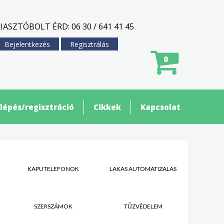
IASZTÓBOLT ÉRD: 06 30 / 641 41 45
Bejelentkezés
Regisztrálás
0
lépés/regisztráció
Cikkek
Kapcsolat
KAPUTELEFONOK
LAKÁS AUTOMATIZÁLÁS
SZERSZÁMOK
TŰZVÉDELEM