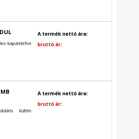
ODUL
A termék nettó ára:
deo kaputelefon
bruttó ár:
OMB
A termék nettó ára:
bruttó ár:
áris kültéri