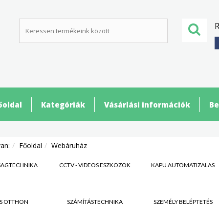
R
őoldal
Kategóriák
Vásárlási információk
Be
van:
Főoldal
Webáruház
SÁGTECHNIKA
CCTV - VIDEÓS ESZKÖZÖK
KAPU AUTOMATIZÁLÁS
S OTTHON
SZÁMÍTÁSTECHNIKA
SZEMÉLY BELÉPTETÉS