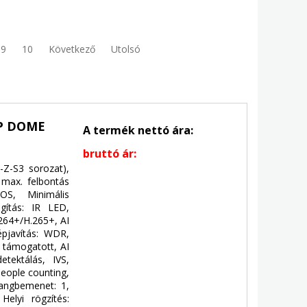
9
10
Következő
Utolsó
P DOME
A termék nettó ára:
bruttó ár:
Z-S3 sorozat),
 max. felbontás
OS, Minimális
ágítás: IR LED,
.264+/H.265+, AI
pjavítás: WDR,
: támogatott, AI
etektálás, IVS,
people counting,
Hangbemenet: 1,
Helyi rögzítés: