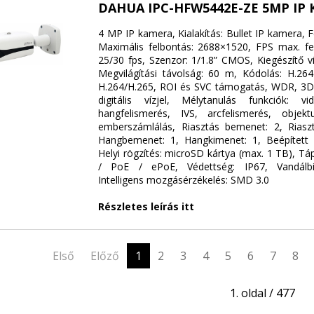
DAHUA IPC-HFW5442E-ZE 5MP IP
4 MP IP kamera, Kialakítás: Bullet IP kamera, 
Maximális felbontás: 2688×1520, FPS max. fe
25/30 fps, Szenzor: 1/1.8” CMOS, Kiegészítő vi
Megvilágítási távolság: 60 m, Kódolás: H.264(
H.264/H.265, ROI és SVC támogatás, WDR, 3D
digitális vízjel, Mélytanulás funkciók: v
hangfelismerés, IVS, arcfelismerés, objekt
emberszámlálás, Riasztás bemenet: 2, Riasz
Hangbemenet: 1, Hangkimenet: 1, Beépített 
Helyi rögzítés: microSD kártya (max. 1 TB), Tá
/ PoE / ePoE, Védettség: IP67, Vandálbi
Intelligens mozgásérzékelés: SMD 3.0
Részletes leírás itt
Első
Előző
1
2
3
4
5
6
7
8
1. oldal / 477