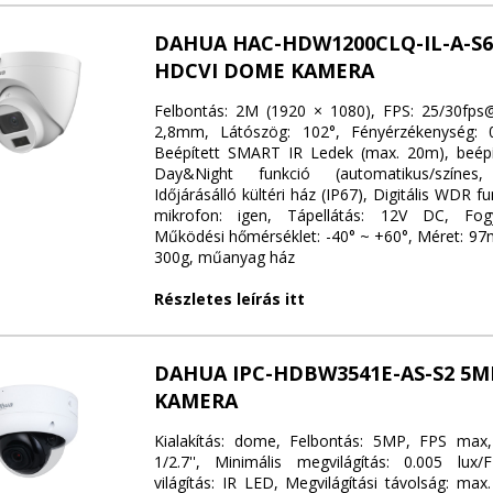
DAHUA HAC-HDW1200CLQ-IL-A-S6
HDCVI DOME KAMERA
Felbontás: 2M (1920 × 1080), FPS: 25/30fps
2,8mm, Látószög: 102°, Fényérzékenység: 
Beépített SMART IR Ledek (max. 20m), beépít
Day&Night funkció (automatikus/színes, 
Időjárásálló kültéri ház (IP67), Digitális WDR f
mikrofon: igen, Tápellátás: 12V DC, Fog
Működési hőmérséklet: -40° ~ +60°, Méret: 97
300g, műanyag ház
Részletes leírás itt
DAHUA IPC-HDBW3541E-AS-S2 5
KAMERA
Kialakítás: dome, Felbontás: 5MP, FPS max,
1/2.7'', Minimális megvilágítás: 0.005 lux/F
világítás: IR LED, Megvilágítási távolság: max