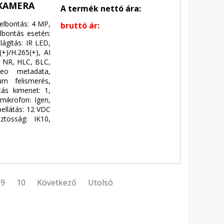
 KAMERA
A termék nettó ára:
Felbontás: 4 MP,
bruttó ár:
lbontás esetén:
lágítás: IR LED,
+)/H.265(+), AI
 NR, HLC, BLC,
ideo metadata,
um felismerés,
tás kimenet: 1,
mikrofon: Igen,
pellátás: 12 VDC
ztosság: IK10,
9
10
Következő
Utolsó