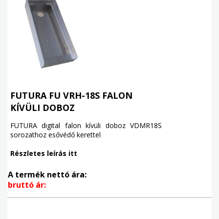
FUTURA FU VRH-18S FALON
KÍVÜLI DOBOZ
FUTURA digital falon kívüli doboz VDMR18S
sorozathoz esővédő kerettel
Részletes leírás itt
A termék nettó ára:
bruttó ár: