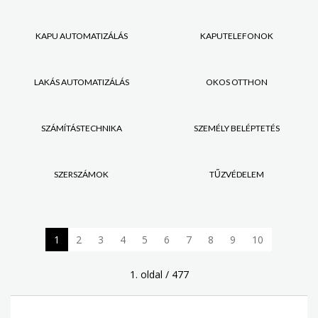
KAPU AUTOMATIZÁLÁS
KAPUTELEFONOK
LAKÁS AUTOMATIZÁLÁS
OKOS OTTHON
SZÁMÍTÁSTECHNIKA
SZEMÉLY BELÉPTETÉS
SZERSZÁMOK
TŰZVÉDELEM
1
2
3
4
5
6
7
8
9
10
1. oldal / 477