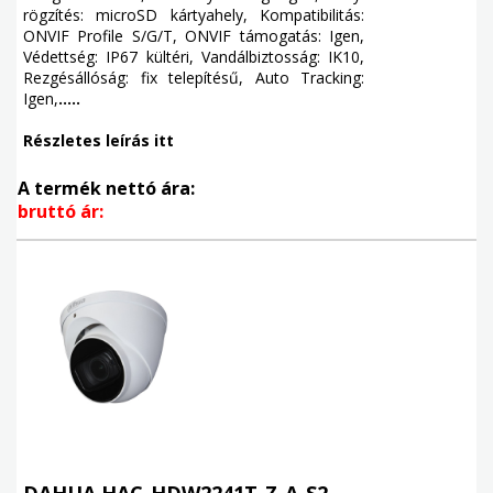
rögzítés: microSD kártyahely, Kompatibilitás:
ONVIF Profile S/G/T, ONVIF támogatás: Igen,
Védettség: IP67 kültéri, Vandálbiztosság: IK10,
Rezgésállóság: fix telepítésű, Auto Tracking:
Igen,
.....
Részletes leírás itt
A termék nettó ára:
bruttó ár:
DAHUA HAC-HDW2241T-Z-A-S2-