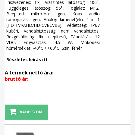
Íriszvezérlés: fix, Vízszintes látószög: 106°,
Függőleges látószög: 56°, Foglalat: M12,
Beépített mikrofon: Igen, Koax audio
támogatás: Igen, Analóg kimenet(ek): 4 in 1
(HD-TVI/AHD/HD-CVI/CVBS), Védettség: IP67
kültéri, Vandálbiztosság: nem vandálbiztos,
Rezgésállóság: fix telepítésű, Tápellátás: 12
VDC, Fogyasztás: 4.5 W, Működési
hőmérséklet: -40°C / +60°C, Szín: fehér
Részletes leírás itt
A termék nettó ára:
bruttó ár:
VÁLASSZON