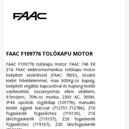
FAAC F109776 TOLÓKAPU MOTOR
FAAC F109776 tolókapu motor: FAAC 746 ER
Z16 FAAC elektromechanikus tolókapu motor
beépített vezérléssel (FAAC 780D), önzáró
kivitel hővédelemmel, max 600Kg-os kapuig,
beépített végállás kapcsolóval és kuplung kioldó
szerkezettel, összenyomás elleni védelem,
9.5m/perc, 70%-os munka, 230V AC, 300W,
IP44. opcióok: rögzítőlap (109776), manuális
kioldó egyedi kulccsal (712751-712786), Z16
fogaskerék fogasléchez (719130), Z16
láncfogaskerék (719137), Z20 fogaskerék
fogasléchez (719167), Z20 láncfogaskerék