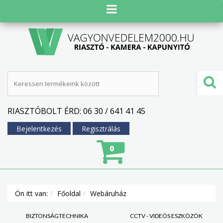
RIASZTÓBOLT ÉRD: 06 30 / 641 41 45
Bejelentkezés
Regisztrálás
0
Ön itt van:
Főoldal
Webáruház
BIZTONSÁGTECHNIKA
CCTV - VIDEÓS ESZKÖZÖK