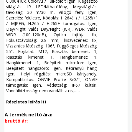
0.0004 lux, ColorVu / Full-color: Igen, Kiegészítő
világítás: IR LED/láthatófény, Megvilágítási
távolság: 30 m/30 m, Villogó fény: Igen,
Szerelés: felületre, Kódolás: H.264(+) / H.265(+)
/ MJPEG, H.265 / H.265+ támogatás: Igen,
Day/Night: valós Day/Night (ICR), WDR: valós
WDR (100-120dB), Optika fajtája: fix,
Fókusztávolság: 2.8 mm, Íriszvezérlés: fix,
Vízszintes látószög: 106°, Függőleges látószög:
55°, Foglalat: M12, Riasztás bemenet: 1,
Riasztás kimenet: 1, Hangbemenet: 1,
Hangkimenet: 1, Beépített mikrofon: Igen,
Beépített hangszóró: Igen, Kétirányú hang:
Igen, Helyi rögzítés: microSD kártyahely,
Kompatibilitás: ONVIF Profile S/G/T, ONVIF
támogatás: Igen, Védettség: IP67 kültéri,
Vandálbiztosság: nem vandálbiztos,
.....
Részletes leírás itt
A termék nettó ára:
bruttó ár: