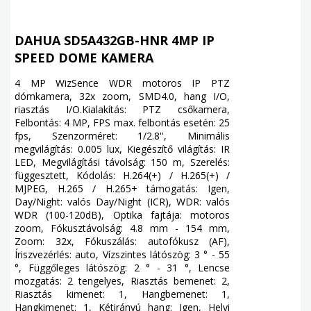
DAHUA SD5A432GB-HNR 4MP IP
SPEED DOME KAMERA
4 MP WizSence WDR motoros IP PTZ
dómkamera, 32x zoom, SMD4.0, hang I/O,
riasztás I/O.Kialakítás: PTZ csőkamera,
Felbontás: 4 MP, FPS max. felbontás esetén: 25
fps, Szenzorméret: 1/2.8'', Minimális
megvilágítás: 0.005 lux, Kiegészítő világítás: IR
LED, Megvilágítási távolság: 150 m, Szerelés:
függesztett, Kódolás: H.264(+) / H.265(+) /
MJPEG, H.265 / H.265+ támogatás: Igen,
Day/Night: valós Day/Night (ICR), WDR: valós
WDR (100-120dB), Optika fajtája: motoros
zoom, Fókusztávolság: 4.8 mm - 154 mm,
Zoom: 32x, Fókuszálás: autofókusz (AF),
Íriszvezérlés: auto, Vízszintes látószög: 3 ° - 55
°, Függőleges látószög: 2 ° - 31 °, Lencse
mozgatás: 2 tengelyes, Riasztás bemenet: 2,
Riasztás kimenet: 1, Hangbemenet: 1,
Hangkimenet: 1, Kétirányú hang: Igen, Helyi