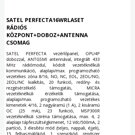
SATEL PERFECTA16WRLASET
RÁDIÓS
KÖZPONT+DOBOZ+ANTENNA
CSOMAG
SATEL PERFECTA vezérlőpanel, OPU4P
dobozzal, ANTGSMI antennával, integrált 433
MHz rádiómodul, kódolt vezetéknélküli
kommunikáció, alaplapi/max. programozható
vezetékes zóna 8/16, NO, NC, EOL, 2EOL/NO,
2EOL/NC kialkítás, 20 funkció, redőny- és
rezgésérzékelő támogatás, MICRA
vezetéknélküli érzékelők támogatása,
alaplapi/max. programozható vezetékes
kimenetek 4/16, 2 nagyáramú (1 A), 2 kisáramú
OC (25 mA), 23 funkció, MSP300R
vezetéknélküli sziréna támogatása, max. 4, 2
alaplapi tápfeszültségkimenet, 12 Vdc/500mA, 2
partíció, 3 élesítési mód (teljes, nappali, éjjeli),
15 felhasználókód, 1 szervizkód, rendszer