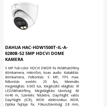
DAHUA HAC-HDW1500T-IL-A-
0280B-S2 5MP HDCVI DOME
KAMERA
5 MP Full-color HDCVI DWDR fix IR/láthatófény
dómkamera, mikrofon, koax audio. Kialakítás:
dómkamera, Felbontás: 5 MP, FPS max.
felbontás esetén: 25 fps, Minimális
megvilágítás: 0.005 lux, Kiegészítő világítás: IR
LED/láthatófény, Megvilágítási távolság: 40
m/40 m, Szerelés: felületre, Day/Night: valós
Day/Night (ICR), WDR: elektronikus WDR,
Optika fajtája: fix, Fókusztávolság: 2.8 mm,