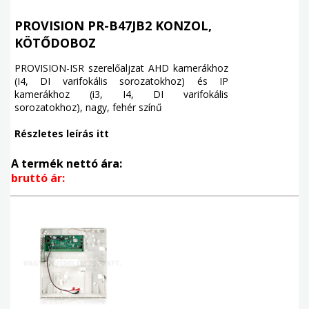
PROVISION PR-B47JB2 KONZOL,
KÖTŐDOBOZ
PROVISION-ISR szerelőaljzat AHD kamerákhoz
(I4, DI varifokális sorozatokhoz) és IP
kamerákhoz (i3, I4, DI varifokális
sorozatokhoz), nagy, fehér színű
Részletes leírás itt
A termék nettó ára:
bruttó ár: