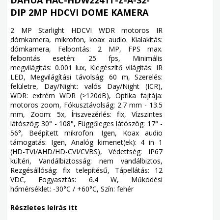
DIP 2MP HDCVI DOME KAMERA
2 MP Starlight HDCVI WDR motoros IR
dómkamera, mikrofon, koax audio. Kialakítás:
dómkamera, Felbontás: 2 MP, FPS max.
felbontás esetén: 25 fps, Minimális
megvilágítás: 0.001 lux, Kiegészítő világítás: IR
LED, Megvilágítási távolság: 60 m, Szerelés:
felületre, Day/Night: valós Day/Night (ICR),
WDR: extrém WDR (>120dB), Optika fajtája:
motoros zoom, Fókusztávolság: 2.7 mm - 13.5
mm, Zoom: 5x, Íriszvezérlés: fix, Vízszintes
látószög: 30° - 108°, Függőleges látószög: 17° -
56°, Beépített mikrofon: Igen, Koax audio
támogatás: Igen, Analóg kimenet(ek): 4 in 1
(HD-TVI/AHD/HD-CVI/CVBS), Védettség: IP67
kültéri, Vandálbiztosság: nem vandálbiztos,
Rezgésállóság: fix telepítésű, Tápellátás: 12
VDC, Fogyasztás: 6.4 W, Működési
hőmérséklet: -30°C / +60°C, Szín: fehér
Részletes leírás itt