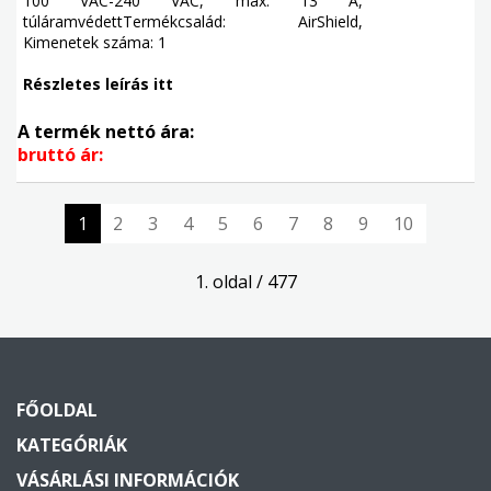
100 VAC-240 VAC, max. 13 A,
túláramvédettTermékcsalád: AirShield,
Kimenetek száma: 1
Részletes leírás itt
A termék nettó ára:
bruttó ár:
1
2
3
4
5
6
7
8
9
10
1. oldal / 477
FŐOLDAL
KATEGÓRIÁK
VÁSÁRLÁSI INFORMÁCIÓK