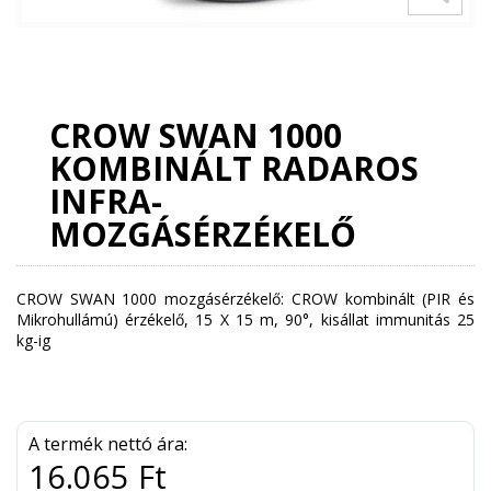
CROW SWAN 1000
KOMBINÁLT RADAROS
INFRA-
MOZGÁSÉRZÉKELŐ
CROW SWAN 1000 mozgásérzékelő: CROW kombinált (PIR és
Mikrohullámú) érzékelő, 15 X 15 m, 90°, kisállat immunitás 25
kg-ig
A termék nettó ára:
16.065 Ft