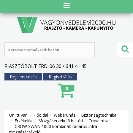
RIASZTÓBOLT ÉRD: 06 30 / 641 41 45
Bejelentkezés
Regisztrálás
0
Ön itt van:
Főoldal
Webáruház
Biztonságtechnika
Érzékelők
Mozgásérzékelő beltéri
Crow infra
CROW SWAN 1000 kombinált radaros infra-
mozgásérzékelő