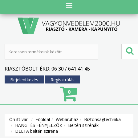
RIASZTÓBOLT ÉRD: 06 30 / 641 41 45
Bejelentkezés
Regisztrálás
0
Ön itt van:
Főoldal
Webáruház
Biztonságtechnika
HANG- ÉS FÉNYJELZŐK
Beltéri szirénák
DELTA beltéri sziréna