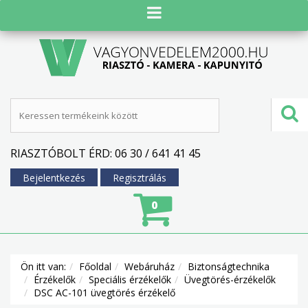
RIASZTÓBOLT ÉRD: 06 30 / 641 41 45
Bejelentkezés
Regisztrálás
0
Ön itt van:
Főoldal
Webáruház
Biztonságtechnika
Érzékelők
Speciális érzékelők
Üvegtörés-érzékelők
DSC AC-101 üvegtörés érzékelő