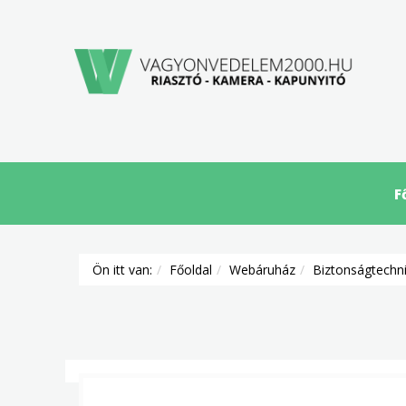
F
Ön itt van:
Főoldal
Webáruház
Biztonságtechn