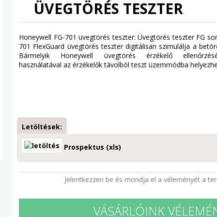
ÜVEGTÖRÉS TESZTER
Honeywell FG-701 üvegtörés teszter: Üvegtörés teszter FG so
701 FlexGuard üvegtörés teszter digitálisan szimulálja a betö
Bármelyik Honeywell üvegtörés érzékelő ellenőrzés
használatával az érzékelők távolból teszt üzemmódba helyezh
Letöltések:
Prospektus (xls)
Jelentkezzen be és mondja el a véleményét a te
VÁSÁRLÓINK VÉLEMÉ