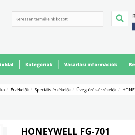
R
őoldal
Kategóriák
Vásárlási információk
Be
ika
Érzékelők
Speciális érzékelők
Üvegtörés-érzékelők
HONEY
HONEYWELL FG-701