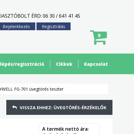
IASZTÓBOLT ÉRD: 06 30 / 641 41 45
Bejelentkezés
Regisztrálás
0
lépés/regisztráció
Cikkek
Kapcsolat
WELL FG-701 üvegtörés teszter
VISSZA EHHEZ: ÜVEGTÖRÉS-ÉRZÉKELŐK
A termék nettó ára: