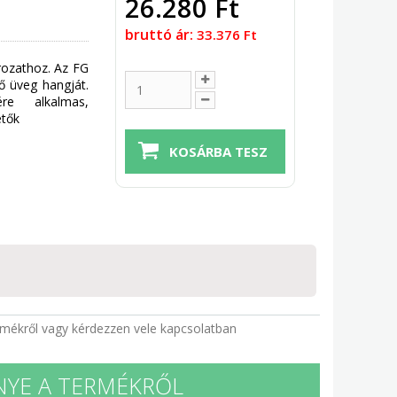
26.280 Ft
bruttó ár:
33.376 Ft
rozathoz. Az FG
rő üveg hangját.
ére alkalmas,
etők
rmékről vagy kérdezzen vele kapcsolatban
NYE A TERMÉKRŐL