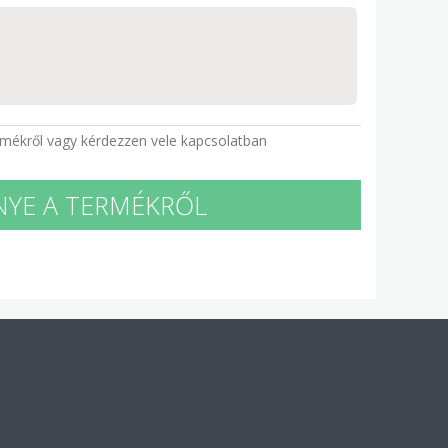
rmékről vagy kérdezzen vele kapcsolatban
NYE A TERMÉKRŐL