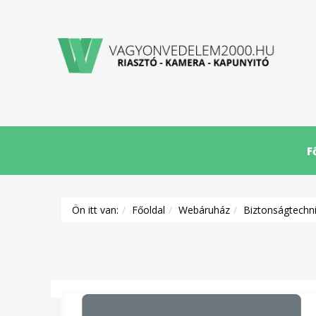
F
Ön itt van:
Főoldal
Webáruház
Biztonságtechn