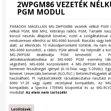
2WPGM86 VEZETÉK NÉLK
PGM MODUL
PARADOX MAGELLAN MG-2WPGM86 vezeték nélküli PGM m
nélküli PGM, 868 MHz, Kétirányú rádiós PGM, Tartalék riasz
konzol riasztás állapotát követve, ezzel a szolgáltatáss
rendszeresen ellenőrzi az MG-6060 konzolt. Riasztás vagy belé
alatt, az ellenőrzés 10 másodpercenként történik. Ha nem ér
MG-6060 konzoltól, a rádiós PGM aktivál. Ha helyreállt a k
MG-2WPGM deaktiválja PGM kimenetét. A P
aktiválása/deaktiválása az MG-6060 PGM esemény tábl
végezhető. MG-6060 konzolonként 4 MG-2WPGM köthet
bemeneti feszültséget igényel (6-16.5Vac vagy 5-20Vdc): Eg
kimenet. Univerzális bemenet (N.O./N.C.) Betörés/Felügyeleti 
használható. Pl. nyitásérzékelőt rácsatlakoztatva riasztást i
6060 V1.20 vagy újabb verziójával kompatíbilis, Az
kompatíbilis a Spectra 1759MG központtal és az MG-RCV3
modullal!.
Az elem nem tartozék!
Letöltések: