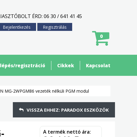
IASZTÓBOLT ÉRD: 06 30 / 641 41 45
Bejelentkezés
Regisztrálás
0
lépés/regisztráció
Cikkek
Kapcsolat
 MG-2WPGM86 vezeték nélküli PGM modul
VISSZA EHHEZ: PARADOX ESZKÖZÖK
-
A termék nettó ára: