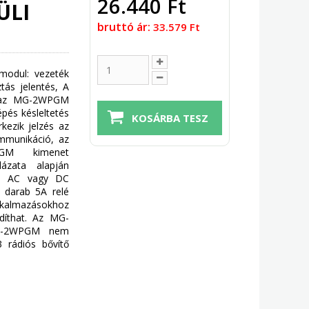
26.440 Ft
ÜLI
bruttó ár:
33.579 Ft
odul: vezeték
tás jelentés, A
al az MG-2WPGM
pés késleltetés
kezik jelzés az
ommunikáció, az
GM kimenet
ázata alapján
ő. AC vagy DC
y darab 5A relé
alkalmazásokhoz
ndíthat. Az MG-
 MG-2WPGM nem
 rádiós bővítő