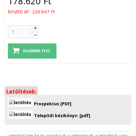
178.620 Ft
bruttó ár:
226.847 Ft
Letöltések:
Prospektus [PDF]
Telepítői kézikönyv: [pdf]
Jelentkezzen be és mondja el a véleményét a termékről vagy