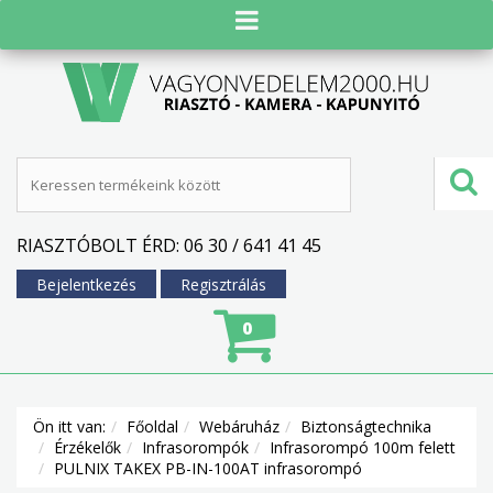
RIASZTÓBOLT ÉRD: 06 30 / 641 41 45
Bejelentkezés
Regisztrálás
0
Ön itt van:
Főoldal
Webáruház
Biztonságtechnika
Érzékelők
Infrasorompók
Infrasorompó 100m felett
PULNIX TAKEX PB-IN-100AT infrasorompó