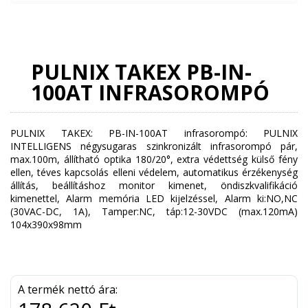
PULNIX TAKEX PB-IN-
100AT INFRASOROMPÓ
PULNIX TAKEX: PB-IN-100AT infrasorompó: PULNIX
INTELLIGENS négysugaras szinkronizált infrasorompó pár,
max.100m, állítható optika 180/20°, extra védettség külső fény
ellen, téves kapcsolás elleni védelem, automatikus érzékenység
állítás, beállításhoz monitor kimenet, öndiszkvalifikáció
kimenettel, Alarm memória LED kijelzéssel, Alarm ki:NO,NC
(30VAC-DC, 1A), Tamper:NC, táp:12-30VDC (max.120mA)
104x390x98mm
A termék nettó ára: