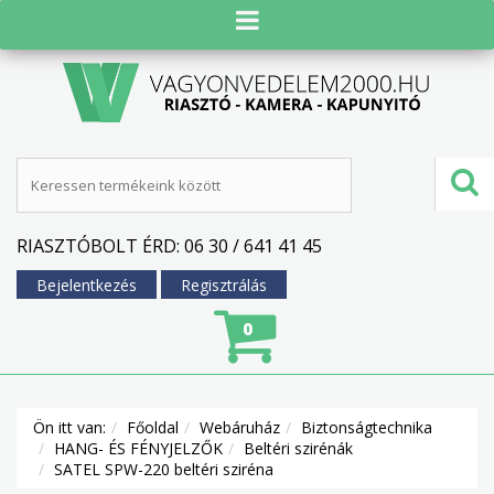
RIASZTÓBOLT ÉRD: 06 30 / 641 41 45
Bejelentkezés
Regisztrálás
0
Ön itt van:
Főoldal
Webáruház
Biztonságtechnika
HANG- ÉS FÉNYJELZŐK
Beltéri szirénák
SATEL SPW-220 beltéri sziréna