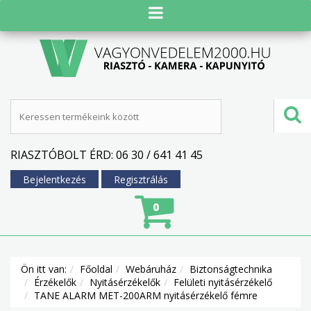
RIASZTÓBOLT ÉRD: 06 30 / 641 41 45
Bejelentkezés
Regisztrálás
0
Ön itt van:
Főoldal
Webáruház
Biztonságtechnika
Érzékelők
Nyitásérzékelők
Felületi nyitásérzékelő
TANE ALARM MET-200ARM nyitásérzékelő fémre