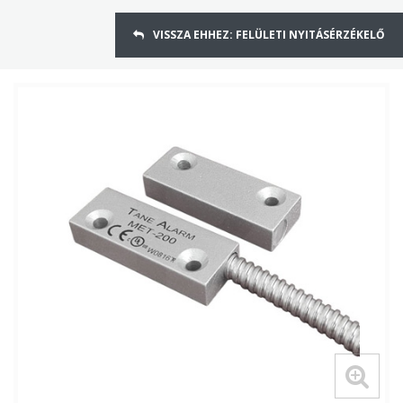
VISSZA EHHEZ: FELÜLETI NYITÁSÉRZÉKELŐ