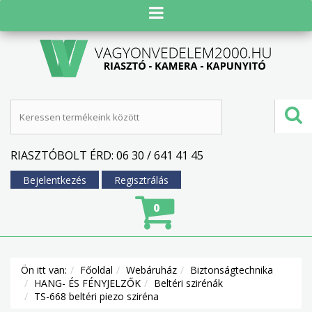
RIASZTÓBOLT ÉRD: 06 30 / 641 41 45
Bejelentkezés
Regisztrálás
0
Ön itt van:
Főoldal
Webáruház
Biztonságtechnika
HANG- ÉS FÉNYJELZŐK
Beltéri szirénák
TS-668 beltéri piezo sziréna