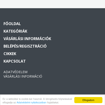
FŐOLDAL
KATEGÓRIÁK
VÁSÁRLÁSI INFORMÁCIÓK
BELÉPÉS/REGISZTRÁCIÓ
CIKKEK
KAPCSOLAT
ADATVÉDELEM
VÁSÁRLÁSI INFORMÁCIÓ
Ez a weboldal is cookie-kat használ. A böngészés folytatásával
Copyright © 2026 Vagyonvedelem2000. Minden jog fenntartva.
Elfogadom
elfogadja az
Adatvédelmi nyilatkozatban
foglaltakat.