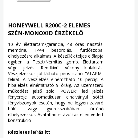
HONEYWELL R200C-2 ELEMES
SZÉN-MONOXID ÉRZÉKELŐ
10 év élettartam/garancia, 48 órás riasztási
memória, IP44 besorolás, fürdőszobai
elhelyezésre alkalmas. A készülék teljes előlapja
egyben a Teszt/Némítás gomb. Élettartam
vége jelzés. Rendkívül vékony kialakítás.
Vészjelzéskor jól látható piros színű ''ALARM''
felirat. A vészjelzés elnémítható 10 percig. A
hibajelzés elnémítható 9 óráig. Az üzemszerű
működést jelző zöld ''POWER'' led jelzés
fényereje automatikusan elhalványul sötét
fényviszonyok esetén, hogy ne legyen zavaró
háló- vagy gyerekszobában történő
elhelyezéskor. Avatatlan eltávolítás ellen védett
konstrukció
Részletes leírás itt