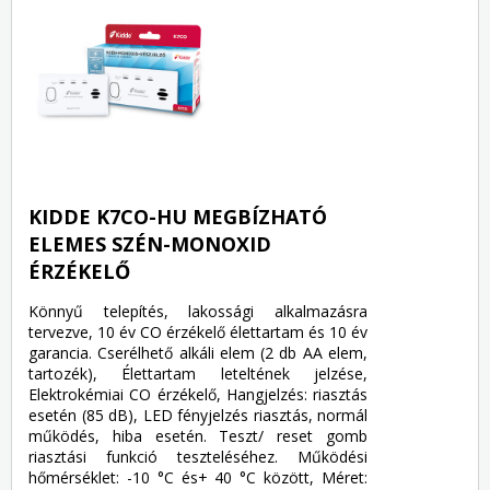
KIDDE K7CO-HU MEGBÍZHATÓ
ELEMES SZÉN-MONOXID
ÉRZÉKELŐ
Könnyű telepítés, lakossági alkalmazásra
tervezve, 10 év CO érzékelő élettartam és 10 év
garancia. Cserélhető alkáli elem (2 db AA elem,
tartozék), Élettartam leteltének jelzése,
Elektrokémiai CO érzékelő, Hangjelzés: riasztás
esetén (85 dB), LED fényjelzés riasztás, normál
működés, hiba esetén. Teszt/ reset gomb
riasztási funkció teszteléséhez. Működési
hőmérséklet: -10 °C és+ 40 °C között, Méret: