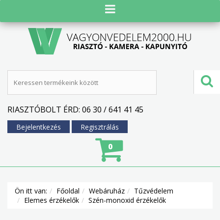
RIASZTÓBOLT ÉRD: 06 30 / 641 41 45
Bejelentkezés
Regisztrálás
0
Ön itt van:
Főoldal
Webáruház
Tűzvédelem
Elemes érzékelők
Szén-monoxid érzékelők