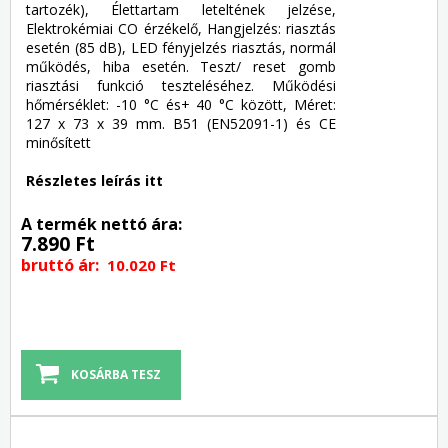
tartozék), Élettartam leteltének jelzése,
Elektrokémiai CO érzékelő, Hangjelzés: riasztás
esetén (85 dB), LED fényjelzés riasztás, normál
működés, hiba esetén. Teszt/ reset gomb
riasztási funkció teszteléséhez. Működési
hőmérséklet: -10 °C és+ 40 °C között, Méret:
127 x 73 x 39 mm. B51 (EN52091-1) és CE
minősített
Részletes leírás itt
A termék nettó ára:
7.890 Ft
bruttó ár:
10.020 Ft