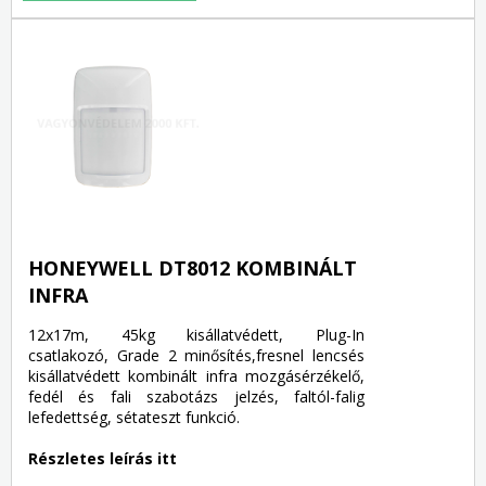
HONEYWELL DT8012 KOMBINÁLT
INFRA
12x17m, 45kg kisállatvédett, Plug-In
csatlakozó, Grade 2 minősítés,fresnel lencsés
kisállatvédett kombinált infra mozgásérzékelő,
fedél és fali szabotázs jelzés, faltól-falig
lefedettség, sétateszt funkció.
Részletes leírás itt