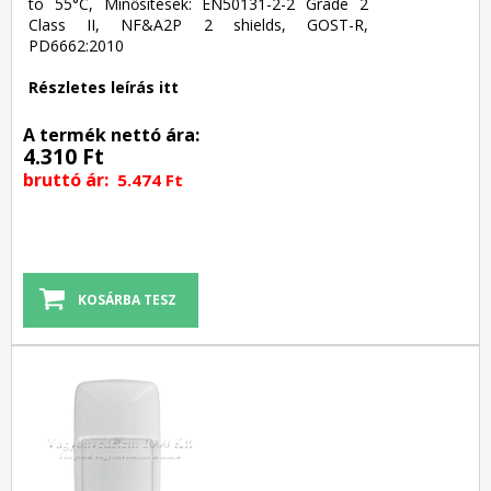
to 55°C, Minősítések: EN50131-2-2 Grade 2
Class II, NF&A2P 2 shields, GOST-R,
PD6662:2010
Részletes leírás itt
A termék nettó ára:
4.310 Ft
bruttó ár:
5.474 Ft