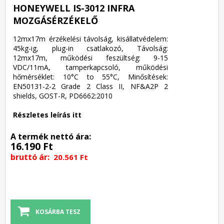
HONEYWELL IS-3012 INFRA
MOZGÁSÉRZÉKELŐ
12mx17m érzékelési távolság, kisállatvédelem:
45kg-ig, plug-in csatlakozó, Távolság:
12mx17m, működési feszültség: 9-15
VDC/11mA, tamperkapcsoló, működési
hőmérséklet: 10°C to 55°C, Minősítések:
EN50131-2-2 Grade 2 Class II, NF&A2P 2
shields, GOST-R, PD6662:2010
Részletes leírás itt
A termék nettó ára:
16.190 Ft
bruttó ár:
20.561 Ft