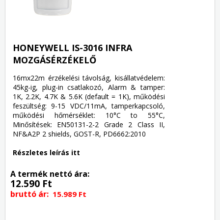
HONEYWELL IS-3016 INFRA
MOZGÁSÉRZÉKELŐ
16mx22m érzékelési távolság, kisállatvédelem:
45kg-ig, plug-in csatlakozó, Alarm & tamper:
1K, 2.2K, 4.7K & 5.6K (default = 1K), működési
feszültség: 9-15 VDC/11mA, tamperkapcsoló,
működési hőmérséklet: 10°C to 55°C,
Minősítések: EN50131-2-2 Grade 2 Class II,
NF&A2P 2 shields, GOST-R, PD6662:2010
Részletes leírás itt
A termék nettó ára:
12.590 Ft
bruttó ár:
15.989 Ft