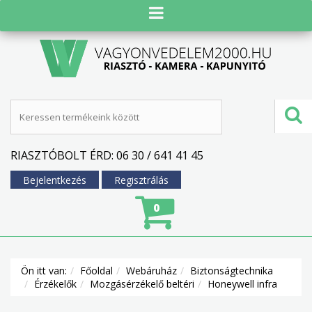
RIASZTÓBOLT ÉRD: 06 30 / 641 41 45
Bejelentkezés
Regisztrálás
0
Ön itt van:
Főoldal
Webáruház
Biztonságtechnika
Érzékelők
Mozgásérzékelő beltéri
Honeywell infra