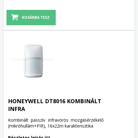
HONEYWELL DT8016 KOMBINÁLT
INFRA
Kombinált passzív infravörös mozgásérzékelő
(mikróhullám+PIR), 16x22m karakterisztika
Részletes leírás itt