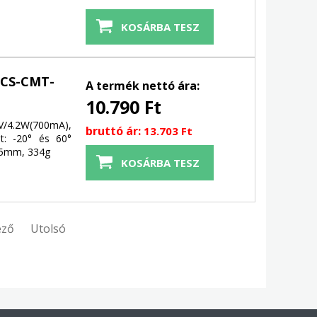
(CS-CMT-
A termék nettó ára:
10.790 Ft
V/4.2W(700mA),
bruttó ár:
13.703 Ft
t: -20° és 60°
x15mm, 334g
ező
Utolsó