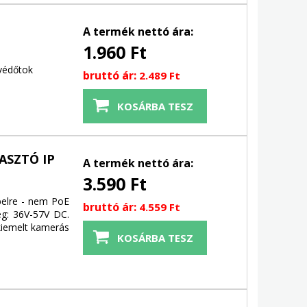
A termék nettó ára:
1.960 Ft
védőtok
bruttó ár:
2.489 Ft
ASZTÓ IP
A termék nettó ára:
3.590 Ft
belre - nem PoE
bruttó ár:
4.559 Ft
ég: 36V-57V DC.
kiemelt kamerás