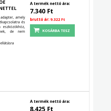
POE
A termék nettó ára:
ENETTEL
7.340 Ft
 adapter, amely
bruttó ár:
9.322 Ft
tkapcsolatra és
an eszközökhöz,
elnek, de nem
ellátásra
E
A termék nettó ára:
8.425 Ft