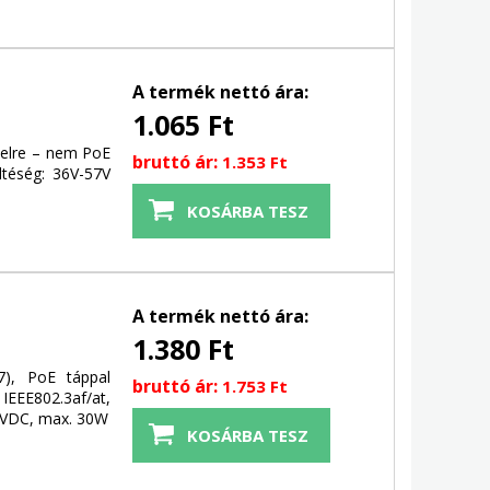
A termék nettó ára:
1.065 Ft
belre – nem PoE
bruttó ár:
1.353 Ft
ltéség: 36V-57V
A termék nettó ára:
1.380 Ft
67), PoE táppal
bruttó ár:
1.753 Ft
IEEE802.3af/at,
12VDC, max. 30W