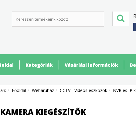
R
őoldal
Kategóriák
Vásárlási információk
Be
van:
Főoldal
Webáruház
CCTV - Videós eszközök
NVR és IP 
 KAMERA KIEGÉSZÍTŐK