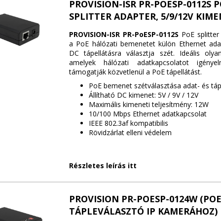
PROVISION-ISR PR-POESP-0112S 
SPLITTER ADAPTER, 5/9/12V KIM
PROVISION-ISR PR-PoESP-0112S
PoE splitter
a PoE hálózati bemenetet külön Ethernet ada
DC tápellátásra választja szét. Ideális oly
amelyek hálózati adatkapcsolatot igény
támogatják közvetlenül a PoE tápellátást.
PoE bemenet szétválasztása adat- és táp
Állítható DC kimenet: 5V / 9V / 12V
Maximális kimeneti teljesítmény: 12W
10/100 Mbps Ethernet adatkapcsolat
IEEE 802.3af kompatibilis
Rövidzárlat elleni védelem
Részletes leírás itt
PROVISION PR-POESP-0124W (PO
TÁPLEVÁLASZTÓ IP KAMERÁHOZ)