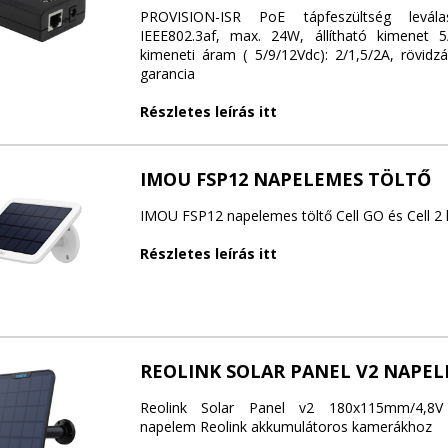
PROVISION-ISR PoE tápfeszültség leválasz
IEEE802.3af, max. 24W, állítható kimenet 5
kimeneti áram ( 5/9/12Vdc): 2/1,5/2A, rövidz
garancia
Részletes leírás itt
IMOU FSP12 NAPELEMES TÖLTŐ
IMOU FSP12 napelemes töltő Cell GO és Cell 
Részletes leírás itt
REOLINK SOLAR PANEL V2 NAPE
Reolink Solar Panel v2 180x115mm/4,8V
napelem Reolink akkumulátoros kamerákhoz