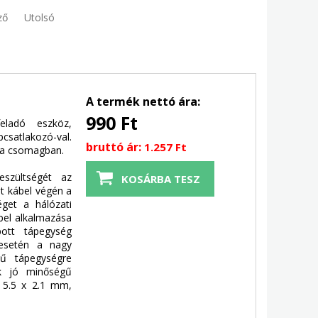
ző
Utolsó
A termék nettó ára:
990 Ft
eladó eszköz,
csatlakozó-val.
bruttó ár:
1.257 Ft
l a csomagban.
eszültségét az
et kábel végén a
éget a hálózati
bel alkalmazása
ott tápegység
 esetén a nagy
gű tápegységre
uk jó minőségű
: 5.5 x 2.1 mm,