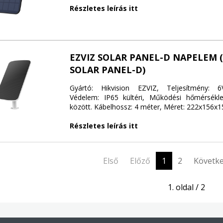
Részletes leírás itt
EZVIZ SOLAR PANEL-D NAPELEM 
SOLAR PANEL-D)
Gyártó: Hikvision EZVIZ, Teljesítmény: 6
Védelem: IP65 kültéri, Működési hőmérsékle
között. Kábelhossz: 4 méter, Méret: 222x156
Részletes leírás itt
Első
Előző
1
2
Követk
1. oldal / 2