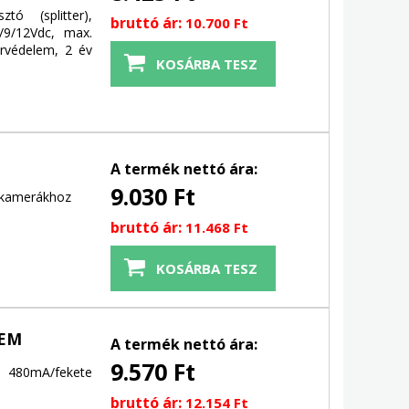
tó (splitter),
bruttó ár:
10.700 Ft
/9/12Vdc, max.
árvédelem, 2 év
A termék nettó ára:
9.030 Ft
2 kamerákhoz
bruttó ár:
11.468 Ft
LEM
A termék nettó ára:
9.570 Ft
 480mA/fekete
bruttó ár:
12.154 Ft