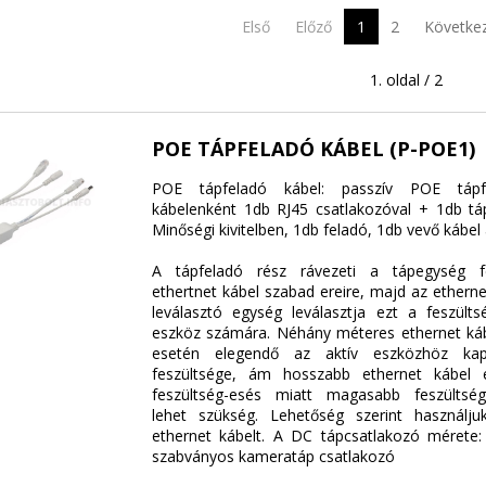
Első
Előző
1
2
Követke
1. oldal / 2
POE TÁPFELADÓ KÁBEL (P-POE1)
POE tápfeladó kábel: passzív POE tápf
kábelenként 1db RJ45 csatlakozóval + 1db táp
Minőségi kivitelben, 1db feladó, 1db vevő kábe
A tápfeladó rész rávezeti a tápegység f
ethertnet kábel szabad ereire, majd az ethern
leválasztó egység leválasztja ezt a feszülts
eszköz számára. Néhány méteres ethernet ká
esetén elegendő az aktív eszközhöz kap
feszültsége, ám hosszabb ethernet kábel
feszültség-esés miatt magasabb feszültsé
lehet szükség. Lehetőség szerint használj
ethernet kábelt. A DC tápcsatlakozó mérete
szabványos kameratáp csatlakozó