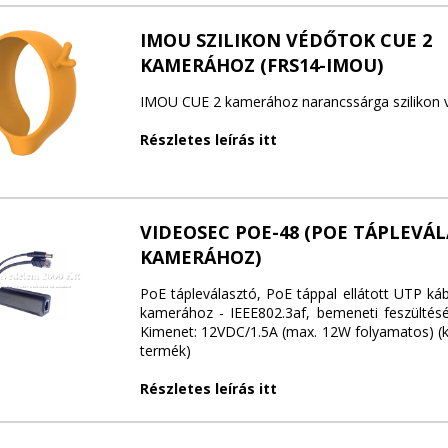
IMOU SZILIKON VÉDŐTOK CUE 2
KAMERÁHOZ (FRS14-IMOU)
IMOU CUE 2 kamerához narancssárga szilikon 
Részletes leírás itt
VIDEOSEC POE-48 (POE TÁPLEVÁL
KAMERÁHOZ)
PoE tápleválasztó, PoE táppal ellátott UTP ká
kamerához - IEEE802.3af, bemeneti feszültés
Kimenet: 12VDC/1.5A (max. 12W folyamatos) (
termék)
Részletes leírás itt