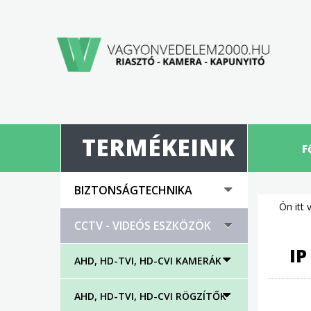
TERMÉKEINK
F
BIZTONSÁGTECHNIKA
Ön itt 
CCTV - VIDEÓS ESZKÖZÖK
IP
AHD, HD-TVI, HD-CVI KAMERÁK
AHD, HD-TVI, HD-CVI RÖGZÍTŐK