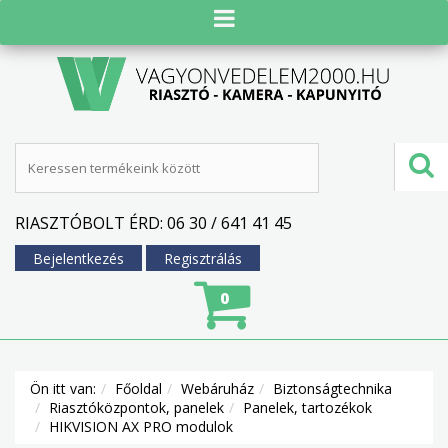
RIASZTÓBOLT ÉRD: 06 30 / 641 41 45
Bejelentkezés
Regisztrálás
0
Ön itt van:
Főoldal
Webáruház
Biztonságtechnika
Riasztóközpontok, panelek
Panelek, tartozékok
HIKVISION AX PRO modulok