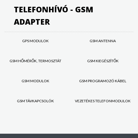
TELEFONHÍVÓ - GSM
ADAPTER
GPS MODULOK
GSM ANTENNA
GSM HŐMÉRŐK, TERMOSZTÁT
GSM KIEGÉSZÍTŐK
GSM MODULOK
GSM PROGRAMOZÓ KÁBEL
GSM TÁVKAPCSOLÓK
VEZETÉKES TELEFONMODULOK