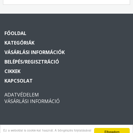
FŐOLDAL
KATEGÓRIÁK
VÁSÁRLÁSI INFORMÁCIÓK
BELÉPÉS/REGISZTRÁCIÓ
CIKKEK
KAPCSOLAT
ADATVÉDELEM
VÁSÁRLÁSI INFORMÁCIÓ
Ez a weboldal is cookie-kat használ. A böngészés folytatásával
Copyright © 2026 Vagyonvedelem2000. Minden jog fenntartva.
Elfogadom