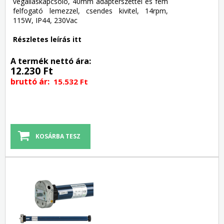
végálláskapcsoló, 40mm adapterszettel és fém
felfogató lemezzel, csendes kivitel, 14rpm,
115W, IP44, 230Vac
Részletes leírás itt
A termék nettó ára:
12.230 Ft
bruttó ár:
15.532 Ft