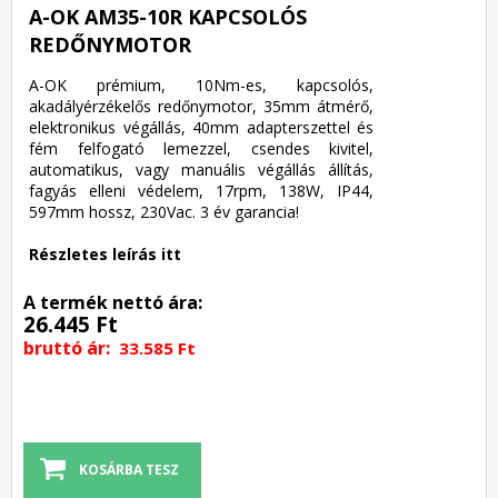
A-OK AM35-10R KAPCSOLÓS
REDŐNYMOTOR
A-OK prémium, 10Nm-es, kapcsolós,
akadályérzékelős redőnymotor, 35mm átmérő,
elektronikus végállás, 40mm adapterszettel és
fém felfogató lemezzel, csendes kivitel,
automatikus, vagy manuális végállás állítás,
fagyás elleni védelem, 17rpm, 138W, IP44,
597mm hossz, 230Vac. 3 év garancia!
Részletes leírás itt
A termék nettó ára:
26.445 Ft
bruttó ár:
33.585 Ft