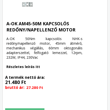
A-OK AM45-50M KAPCSOLÓS
REDŐNY/NAPELLENZŐ MOTOR
A-OK 50Nm kapcsolós NHK-s
redőny/napellenző motor, 45mm átmérő,
mechanikus végállás, 60mm oktogonális
adapterszettel, felfogató lemezzel, 12rpm,
232W, IP44, 230Vac
Részletes leírás itt
A termék nettó ára:
21.480 Ft
bruttó ár:
27.280 Ft