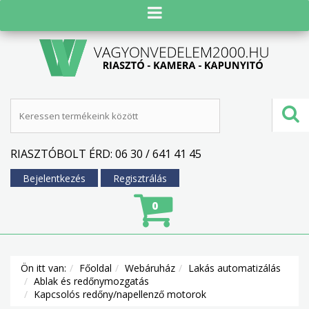
RIASZTÓBOLT ÉRD: 06 30 / 641 41 45
Bejelentkezés
Regisztrálás
0
Ön itt van:
Főoldal
Webáruház
Lakás automatizálás
Ablak és redőnymozgatás
Kapcsolós redőny/napellenző motorok