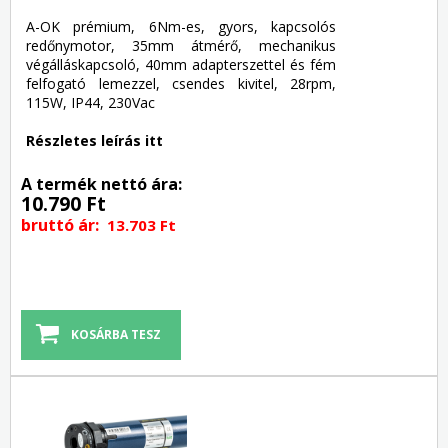
A-OK prémium, 6Nm-es, gyors, kapcsolós
redőnymotor, 35mm átmérő, mechanikus
végálláskapcsoló, 40mm adapterszettel és fém
felfogató lemezzel, csendes kivitel, 28rpm,
115W, IP44, 230Vac
Részletes leírás itt
A termék nettó ára:
10.790 Ft
bruttó ár:
13.703 Ft