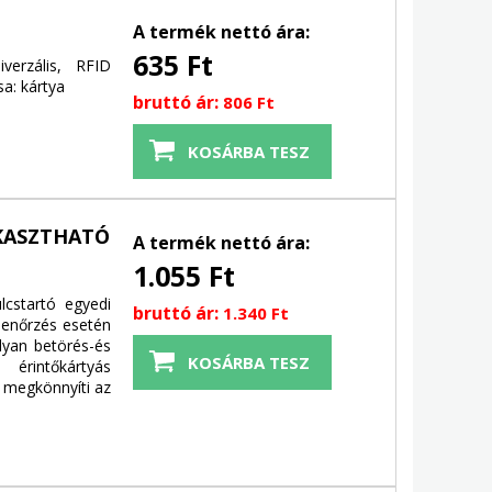
A termék nettó ára:
635 Ft
verzális, RFID
a: kártya
bruttó ár:
806 Ft
KASZTHATÓ
A termék nettó ára:
1.055 Ft
lcstartó egyedi
bruttó ár:
1.340 Ft
llenőrzés esetén
lyan betörés-és
érintőkártyás
a megkönnyíti az