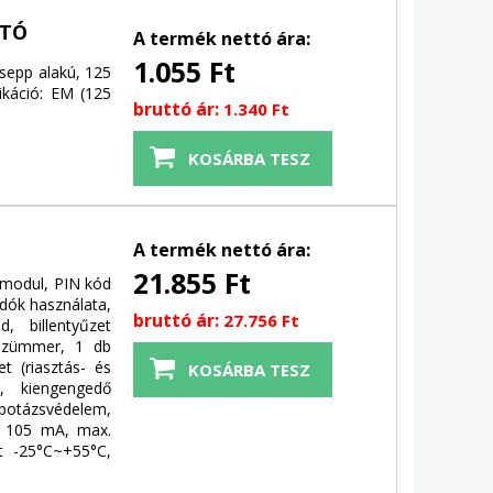
RTÓ
A termék nettó ára:
1.055 Ft
csepp alakú, 125
ikáció: EM (125
bruttó ár:
1.340 Ft
A termék nettó ára:
21.855 Ft
őmodul, PIN kód
adók használata,
bruttó ár:
27.756 Ft
 billentyűzet
, zümmer, 1 db
t (riasztás- és
t, kiengengedő
botázsvédelem,
el 105 mA, max.
t -25°C~+55°C,