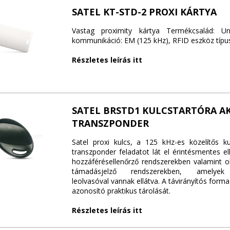
SATEL KT-STD-2 PROXI KÁRTYA
Vastag proximity kártya Termékcsalád: Uni
kommunikáció: EM (125 kHz), RFID eszköz típus
Részletes leírás itt
SATEL BRSTD1 KULCSTARTÓRA A
TRANSZPONDER
Satel proxi kulcs, a 125 kHz-es közelítős ku
transzponder feladatot lát el érintésmentes e
hozzáférésellenőrző rendszerekben valamint o
támadásjelző rendszerekben, amelyek 
leolvasóval vannak ellátva. A távirányítós form
azonosító praktikus tárolását.
Részletes leírás itt