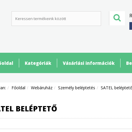
R
őoldal
Kategóriák
Vásárlási információk
Be
van:
Főoldal
Webáruház
Személy beléptetés
SATEL beléptet
TEL BELÉPTETŐ