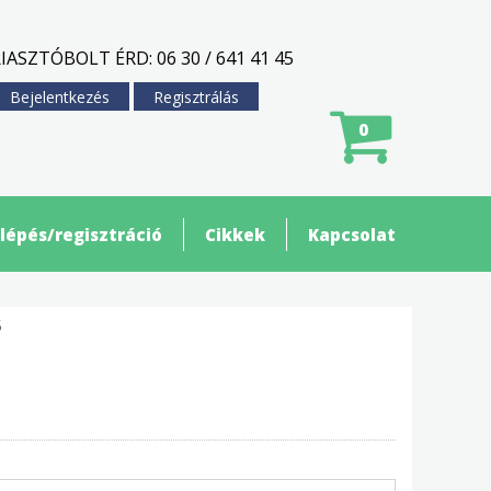
IASZTÓBOLT ÉRD: 06 30 / 641 41 45
Bejelentkezés
Regisztrálás
0
lépés/regisztráció
Cikkek
Kapcsolat
ő