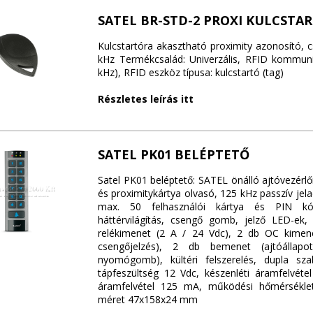
SATEL BR-STD-2 PROXI KULCSTA
Kulcstartóra akasztható proximity azonosító, 
kHz Termékcsalád: Univerzális, RFID kommun
kHz), RFID eszköz típusa: kulcstartó (tag)
Részletes leírás itt
SATEL PK01 BELÉPTETŐ
Satel PK01 beléptető: SATEL önálló ajtóvezérl
és proximitykártya olvasó, 125 kHz passzív jel
max. 50 felhasználói kártya és PIN kód,
háttérvilágítás, csengő gomb, jelző LED-ek
relékimenet (2 A / 24 Vdc), 2 db OC kimene
csengőjelzés), 2 db bemenet (ajtóállapo
nyomógomb), kültéri felszerelés, dupla sza
tápfeszültség 12 Vdc, készenléti áramfelvét
áramfelvétel 125 mA, működési hőmérsékle
méret 47x158x24 mm