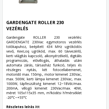
GARDENGATE ROLLER 230
VEZÉRLÉS
Gardengate ROLLER 230 vezérlés:
GARDENGATE 230Vac egymotoros vezérlés
tolókapuhoz, beépített 434 MHz ugrókódós
vevő, KeeLoq ugrókód, max. 60 távvezérlő,
kerti világítás kapcsoló, alkonyérzékelő, digitális
programozás, elővillogás, áthaladás utáni
automata zárás, társasház funkció, teljes és
részleges nyitás, két fotocellabemenet,
motoridő max. 150mp., motor kimenet 230Vac,
max. 500W, kerti lámpa kimenet 230Vac, max.
1000W, tápfeszültség kimenet 12~18Vdc/max.
200mA, villogó kimenet 230Vac/max. 40W,
méret 105x115x35 mm, m?ködési h?mérséklet
-20°C~+55°C
Részletes leírás itt