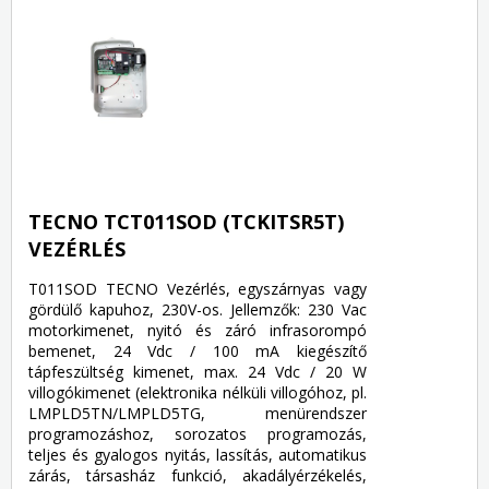
TECNO TCT011SOD (TCKITSR5T)
VEZÉRLÉS
T011SOD TECNO Vezérlés, egyszárnyas vagy
gördülő kapuhoz, 230V-os. Jellemzők: 230 Vac
motorkimenet, nyitó és záró infrasorompó
bemenet, 24 Vdc / 100 mA kiegészítő
tápfeszültség kimenet, max. 24 Vdc / 20 W
villogókimenet (elektronika nélküli villogóhoz, pl.
LMPLD5TN/LMPLD5TG, menürendszer
programozáshoz, sorozatos programozás,
teljes és gyalogos nyitás, lassítás, automatikus
zárás, társasház funkció, akadályérzékelés,