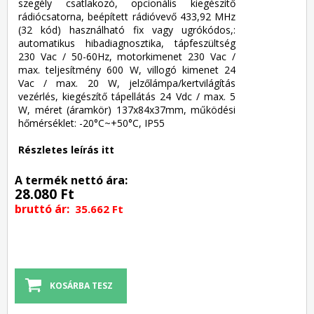
szegély csatlakozó, opcionális kiegészítő
rádiócsatorna, beépített rádióvevő 433,92 MHz
(32 kód) használható fix vagy ugrókódos,:
automatikus hibadiagnosztika, tápfeszültség
230 Vac / 50-60Hz, motorkimenet 230 Vac /
max. teljesítmény 600 W, villogó kimenet 24
Vac / max. 20 W, jelzőlámpa/kertvilágítás
vezérlés, kiegészítő tápellátás 24 Vdc / max. 5
W, méret (áramkör) 137x84x37mm, működési
hőmérséklet: -20°C~+50°C, IP55
Részletes leírás itt
A termék nettó ára:
28.080 Ft
bruttó ár:
35.662 Ft