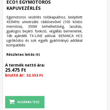
ECO1 EGYMOTOROS
KAPUVEZÉRLÉS
Egymotoros vezérlés tolókapukhoz, beépített
433MHz univerzális rádióvevővel (100 kódos
memória), 350W terhelhetőség, lassítás,
gyalogos bejáró funkció, végállás bemenetek,
1db ajándék TX-LINE adóval. BENINCA HCS
ugrókódos és sok egyéb gyártmányú adókkal
kompatibilis
Részletes leírás itt
A termék nettó ára:
25.475 Ft
bruttó ár:
32.353 Ft