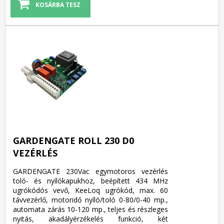
GARDENGATE ROLL 230 D0
VEZÉRLÉS
GARDENGATE 230Vac egymotoros vezérlés
toló- és nyílókapukhoz, beépített 434 MHz
ugrókódós vevő, KeeLoq ugrókód, max. 60
távvezérlő, motoridő nyíló/toló 0-80/0-40 mp.,
automata zárás 10-120 mp., teljes és részleges
nyitás, akadályérzékelés funkció, két