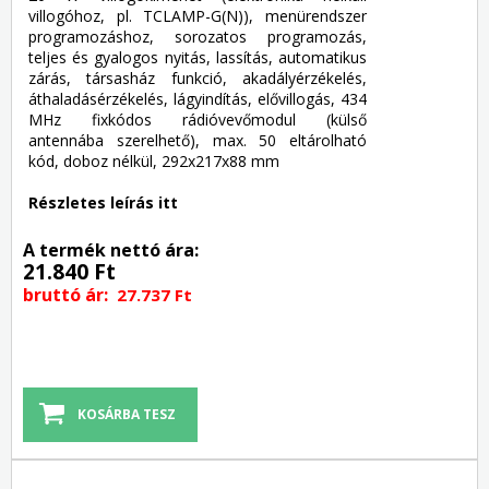
villogóhoz, pl. TCLAMP-G(N)), menürendszer
programozáshoz, sorozatos programozás,
teljes és gyalogos nyitás, lassítás, automatikus
zárás, társasház funkció, akadályérzékelés,
áthaladásérzékelés, lágyindítás, elővillogás, 434
MHz fixkódos rádióvevőmodul (külső
antennába szerelhető), max. 50 eltárolható
kód, doboz nélkül, 292x217x88 mm
Részletes leírás itt
A termék nettó ára:
21.840 Ft
bruttó ár:
27.737 Ft