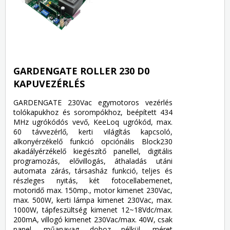
GARDENGATE ROLLER 230 D0
KAPUVEZÉRLÉS
GARDENGATE 230Vac egymotoros vezérlés
tolókapukhoz és sorompókhoz, beépített 434
MHz ugrókódós vevő, KeeLoq ugrókód, max.
60 távvezérlő, kerti világítás kapcsoló,
alkonyérzékelő funkció opciónális Block230
akadályérzékelő kiegészítő panellel, digitális
programozás, elővillogás, áthaladás utáni
automata zárás, társasház funkció, teljes és
részleges nyitás, két fotocellabemenet,
motoridő max. 150mp., motor kimenet 230Vac,
max. 500W, kerti lámpa kimenet 230Vac, max.
1000W, tápfeszültség kimenet 12~18Vdc/max.
200mA, villogó kimenet 230Vac/max. 40W, csak
panel, műanayag doboz nélkül, méret