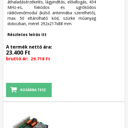
áthaladásérzékelés, lágyindítás, elővillogás, 434
MHz-es, fixkódos és ugrókódos
rádióvevőmodul (külső antennába szerelhető),
max. 50 eltárolható kód, szürke műanyag
dobozban, méret 292x217x88 mm.
Részletes leírás itt
A termék nettó ára:
23.400 Ft
bruttó ár:
29.718 Ft