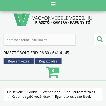
RIASZTÓBOLT ÉRD: 06 30 / 641 41 45
Bejelentkezés
Regisztrálás
0
Ön itt van:
Főoldal
Webáruház
Kapu automatizálás
Kapumozgató vezérlések
Egymotoros vezérlések