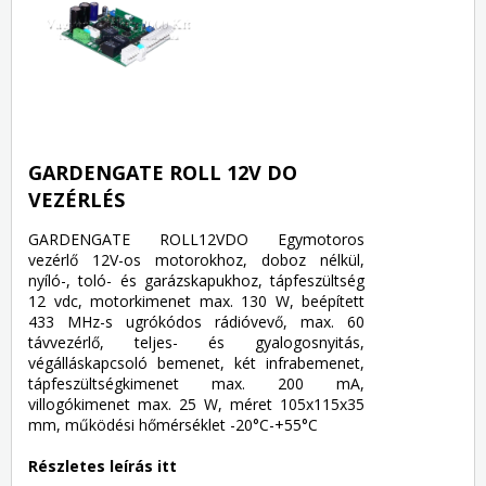
GARDENGATE ROLL 12V DO
VEZÉRLÉS
GARDENGATE ROLL12VDO Egymotoros
vezérlő 12V-os motorokhoz, doboz nélkül,
nyíló-, toló- és garázskapukhoz, tápfeszültség
12 vdc, motorkimenet max. 130 W, beépített
433 MHz-s ugrókódos rádióvevő, max. 60
távvezérlő, teljes- és gyalogosnyitás,
végálláskapcsoló bemenet, két infrabemenet,
tápfeszültségkimenet max. 200 mA,
villogókimenet max. 25 W, méret 105x115x35
mm, működési hőmérséklet -20°C-+55°C
Részletes leírás itt