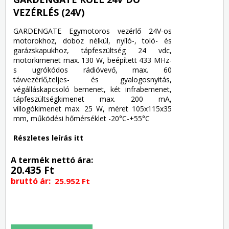
VEZÉRLÉS (24V)
GARDENGATE Egymotoros vezérlő 24V-os
motorokhoz, doboz nélkül, nyíló-, toló- és
garázskapukhoz, tápfeszültség 24 vdc,
motorkimenet max. 130 W, beépített 433 MHz-
s ugrókódos rádióvevő, max. 60
távvezérlő,teljes- és gyalogosnyitás,
végálláskapcsoló bemenet, két infrabemenet,
tápfeszültségkimenet max. 200 mA,
villogókimenet max. 25 W, méret 105x115x35
mm, működési hőmérséklet -20°C-+55°C
Részletes leírás itt
A termék nettó ára:
20.435 Ft
bruttó ár:
25.952 Ft