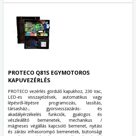
PROTECO Q81S EGYMOTOROS
KAPUVEZÉRLÉS
PROTECO vezérlés gördülő kapukhoz, 230 Vac,
LED-es visszajelzések, automatikus vagy
lépésről-lépésre programozás, lassítás,
társasház-, gyorsvisszazárás- és
akadályérzékelés funkciók, gyalogos és
vészleállító bemenetek, mechanikus /
mágneses végállás kapcsoló bemenet, nyitási
és zárási infrasorompó bemenetek, biztonsági