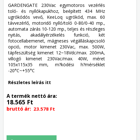
GARDENGATE 230Vac egymotoros vezérlés
toló- és nyílókapukhoz, beépített 434 MHz
ugrókódós vevő, KeeLoq ugrókód, max. 60
távvezérlő, motoridő nyíló/toló 0-80/0-40 mp.,
automata zárás 10-120 mp., teljes és részleges
nyitás, akadályérzékelés funkció, két
fotocellabemenet, mágneses végálláskapcsoló
opció, motor kimenet 230Vac, max. 500W,
tápfeszültség kimenet 12~18Vdc/max. 200mA,
villogó kimenet 230Vac/max. 40W, méret
105x115x35 mm, m?ködési h?mérséklet
-20°C~+55°C
Részletes leírás itt
A termék nettó ára:
18.565 Ft
bruttó ár:
23.578 Ft