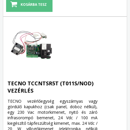
TECNO TCCNTSR5T (T011S/NOD)
VEZÉRLÉS
TECNO vezérlőegység egyszárnyas vagy
gördülő kapukhoz (csak panel, doboz nélkül),
egy 230 Vac motorkimenet, nyitó és záró
infrasorompó bemenet, 24 Vdc / 100 mA
kiegészítő tápfeszültség kimenet, max. 24 Vdc /
20 W villogókimenet (elektronika nélküli