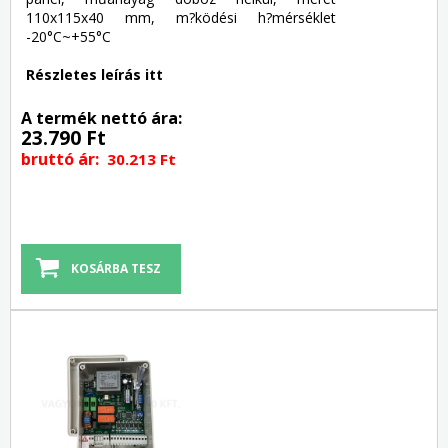
110x115x40 mm, m?ködési h?mérséklet
-20°C~+55°C
Részletes leírás itt
A termék nettó ára:
23.790 Ft
bruttó ár:
30.213 Ft