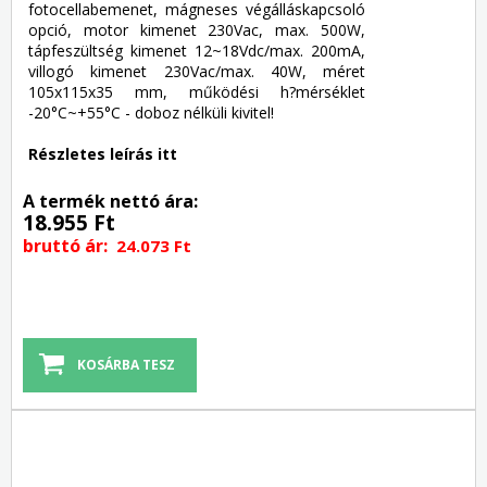
fotocellabemenet, mágneses végálláskapcsoló
opció, motor kimenet 230Vac, max. 500W,
tápfeszültség kimenet 12~18Vdc/max. 200mA,
villogó kimenet 230Vac/max. 40W, méret
105x115x35 mm, működési h?mérséklet
-20°C~+55°C - doboz nélküli kivitel!
Részletes leírás itt
A termék nettó ára:
18.955 Ft
bruttó ár:
24.073 Ft