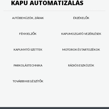
KAPU AUTOMATIZÁLÁS
AJTÓBEHÚZÓK, ZÁRAK
ÉRZÉKELŐK
FÉNYJELZŐK
KAPUMOZGATÓ VEZÉRLÉSEK
KAPUNYITÓ SZETTEK
MOTOROK ÉS TARTOZÉKOK
PARKOLÁSTECHNIKA
RÁDIÓS ESZKÖZÖK
TOVÁBBI KIEGÉSZÍTŐK