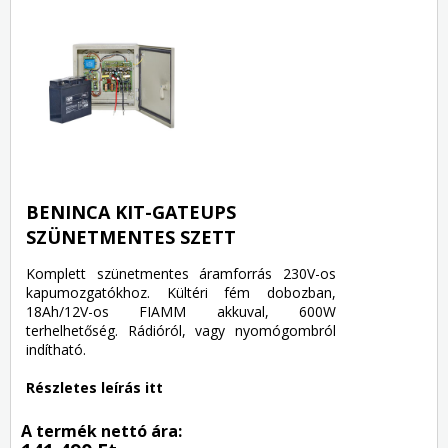
BENINCA KIT-GATEUPS
SZÜNETMENTES SZETT
Komplett szünetmentes áramforrás 230V-os
kapumozgatókhoz. Kültéri fém dobozban,
18Ah/12V-os FIAMM akkuval, 600W
terhelhetőség. Rádióról, vagy nyomógombról
indítható.
Részletes leírás itt
A termék nettó ára: