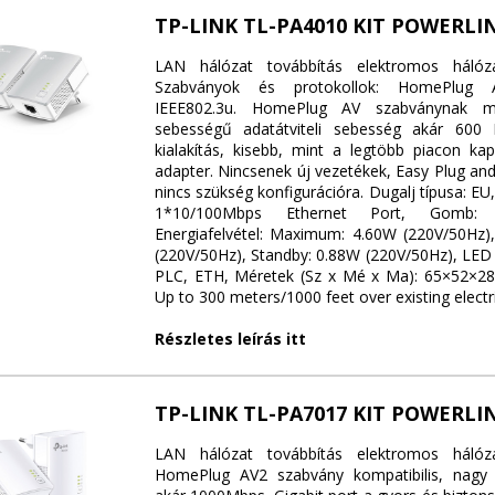
TP-LINK TL-PA4010 KIT POWERLI
LAN hálózat továbbítás elektromos hálóza
Szabványok és protokollok: HomePlug A
IEEE802.3u. HomePlug AV szabványnak me
sebességű adatátviteli sebesség akár 600 
kialakítás, kisebb, mint a legtöbb piacon ka
adapter. Nincsenek új vezetékek, Easy Plug an
nincs szükség konfigurációra. Dugalj típusa: EU
1*10/100Mbps Ethernet Port, Gomb: 
Energiafelvétel: Maximum: 4.60W (220V/50Hz),
(220V/50Hz), Standby: 0.88W (220V/50Hz), LED 
PLC, ETH, Méretek (Sz x Mé x Ma): 65×52×28
Up to 300 meters/1000 feet over existing electri
Részletes leírás itt
TP-LINK TL-PA7017 KIT POWERLI
LAN hálózat továbbítás elektromos hálóza
HomePlug AV2 szabvány kompatibilis, nagy 