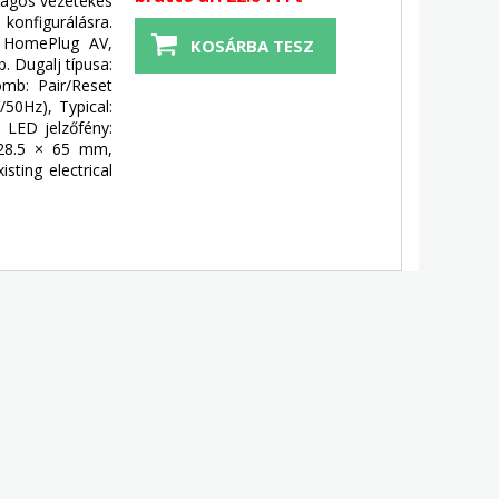
ságos vezetékes
konfigurálásra.
, HomePlug AV,
. Dugalj típusa:
omb: Pair/Reset
50Hz), Typical:
 LED jelzőfény:
 28.5 × 65 mm,
ting electrical