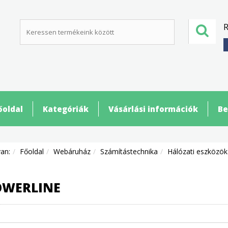
R
őoldal
Kategóriák
Vásárlási információk
Be
van:
Főoldal
Webáruház
Számítástechnika
Hálózati eszközök
OWERLINE