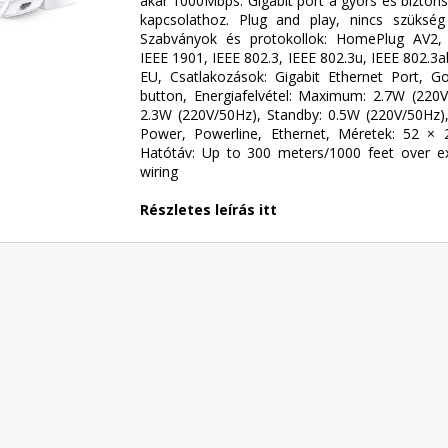
akár 1000Mbps. Gigabit port a gyors és bizton
kapcsolathoz. Plug and play, nincs szükség 
Szabványok és protokollok: HomePlug AV2
IEEE 1901, IEEE 802.3, IEEE 802.3u, IEEE 802.3ab
EU, Csatlakozások: Gigabit Ethernet Port, G
button, Energiafelvétel: Maximum: 2.7W (220V/
2.3W (220V/50Hz), Standby: 0.5W (220V/50Hz),
Power, Powerline, Ethernet, Méretek: 52 ×
Hatótáv: Up to 300 meters/1000 feet over exis
wiring
Részletes leírás itt