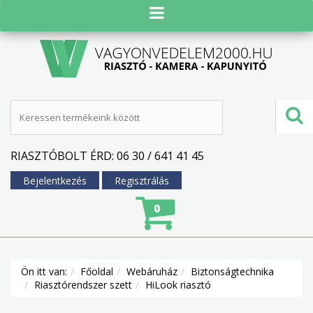
RIASZTÓBOLT ÉRD: 06 30 / 641 41 45
Bejelentkezés
Regisztrálás
0
Ön itt van:
Főoldal
Webáruház
Biztonságtechnika
Riasztórendszer szett
HiLook riasztó