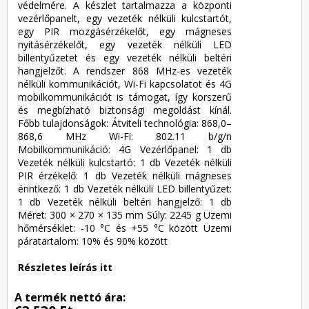
védelmére. A készlet tartalmazza a központi
vezérlőpanelt, egy vezeték nélküli kulcstartót,
egy PIR mozgásérzékelőt, egy mágneses
nyitásérzékelőt, egy vezeték nélküli LED
billentyűzetet és egy vezeték nélküli beltéri
hangjelzőt. A rendszer 868 MHz-es vezeték
nélküli kommunikációt, Wi-Fi kapcsolatot és 4G
mobilkommunikációt is támogat, így korszerű
és megbízható biztonsági megoldást kínál.
Főbb tulajdonságok: Átviteli technológia: 868,0–
868,6 MHz Wi-Fi: 802.11 b/g/n
Mobilkommunikáció: 4G Vezérlőpanel: 1 db
Vezeték nélküli kulcstartó: 1 db Vezeték nélküli
PIR érzékelő: 1 db Vezeték nélküli mágneses
érintkező: 1 db Vezeték nélküli LED billentyűzet:
1 db Vezeték nélküli beltéri hangjelző: 1 db
Méret: 300 × 270 × 135 mm Súly: 2245 g Üzemi
hőmérséklet: -10 °C és +55 °C között Üzemi
páratartalom: 10% és 90% között
Részletes leírás itt
A termék nettó ára: