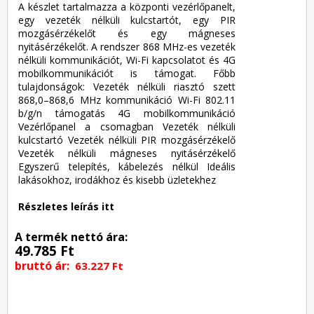
A készlet tartalmazza a központi vezérlőpanelt,
egy vezeték nélküli kulcstartót, egy PIR
mozgásérzékelőt és egy mágneses
nyitásérzékelőt. A rendszer 868 MHz-es vezeték
nélküli kommunikációt, Wi-Fi kapcsolatot és 4G
mobilkommunikációt is támogat. Főbb
tulajdonságok: Vezeték nélküli riasztó szett
868,0–868,6 MHz kommunikáció Wi-Fi 802.11
b/g/n támogatás 4G mobilkommunikáció
Vezérlőpanel a csomagban Vezeték nélküli
kulcstartó Vezeték nélküli PIR mozgásérzékelő
Vezeték nélküli mágneses nyitásérzékelő
Egyszerű telepítés, kábelezés nélkül Ideális
lakásokhoz, irodákhoz és kisebb üzletekhez
Részletes leírás itt
A termék nettó ára:
49.785 Ft
bruttó ár:
63.227 Ft