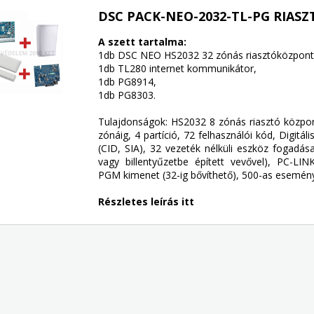
DSC PACK-NEO-2032-TL-PG RIASZ
A szett tartalma:
1db DSC NEO HS2032 32 zónás riasztóközpont
1db TL280 internet kommunikátor,
1db PG8914,
1db PG8303.
Tulajdonságok: HS2032 8 zónás riasztó közpon
zónáig, 4 partíció, 72 felhasználói kód, Digitá
(CID, SIA), 32 vezeték nélküli eszköz fogad
vagy billentyűzetbe épített vevővel), PC-LIN
PGM kimenet (32-ig bővíthető), 500-as esemény
Részletes leírás itt