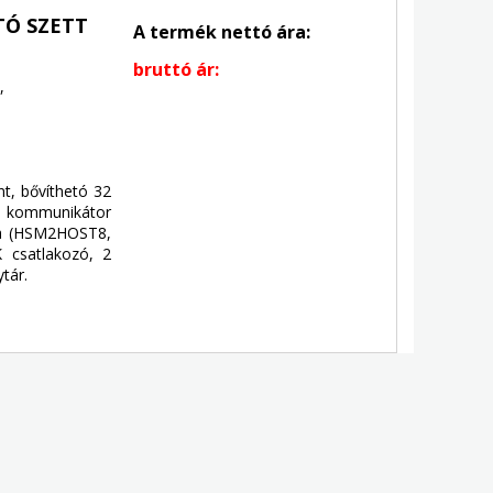
TÓ SZETT
A termék nettó ára:
bruttó ár:
,
t, bővíthetó 32
lis kommunikátor
ása (HSM2HOST8,
K csatlakozó, 2
tár.