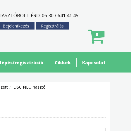
IASZTÓBOLT ÉRD: 06 30 / 641 41 45
Bejelentkezés
Regisztrálás
0
lépés/regisztráció
Cikkek
Kapcsolat
szett
DSC NEO riasztó