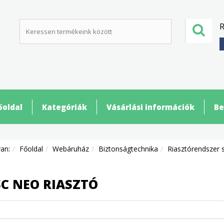
R
őoldal
Kategóriák
Vásárlási információk
Be
van:
Főoldal
Webáruház
Biztonságtechnika
Riasztórendszer 
C NEO RIASZTÓ