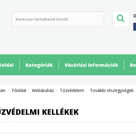
R
őoldal
Kategóriák
Vásárlási információk
Be
van:
Főoldal
Webáruház
Tűzvédelem
További részegységek
ZVÉDELMI KELLÉKEK