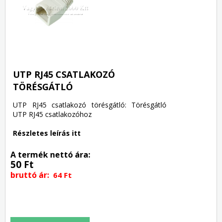
UTP RJ45 CSATLAKOZÓ
TÖRÉSGÁTLÓ
UTP RJ45 csatlakozó törésgátló: Törésgátló
UTP RJ45 csatlakozóhoz
Részletes leírás itt
A termék nettó ára:
50 Ft
bruttó ár:
64 Ft