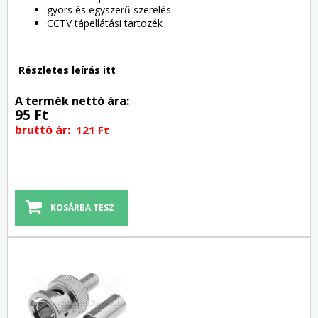
gyors és egyszerű szerelés
CCTV tápellátási tartozék
Részletes leírás itt
A termék nettó ára:
95 Ft
bruttó ár:
121 Ft