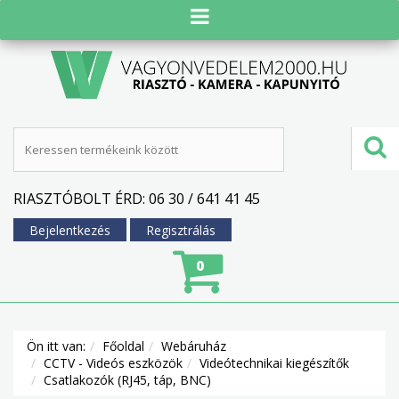
RIASZTÓBOLT ÉRD: 06 30 / 641 41 45
Bejelentkezés
Regisztrálás
0
Ön itt van:
Főoldal
Webáruház
CCTV - Videós eszközök
Videótechnikai kiegészítők
Csatlakozók (RJ45, táp, BNC)