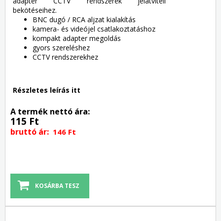
adapter CCTV rendszerek jelátviteli
bekötéseihez.
BNC dugó / RCA aljzat kialakítás
kamera- és videójel csatlakoztatáshoz
kompakt adapter megoldás
gyors szereléshez
CCTV rendszerekhez
Részletes leírás itt
A termék nettó ára:
115 Ft
bruttó ár:
146 Ft