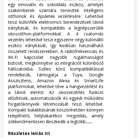
egy innovatív és sokoldalú eszköz, amelyet
szakemberek számára terveztek intelligens
otthonok és épületek vezérlésére. Lehetővé
teszi különféle elektromos berendezések távoli
irányítását, és kompatibilis a legnépszerűbb
okosotthon-platformokkal. A 4 csatornás
vezérlés lehetővé teszi egyszerre négy különálló
eszköz irányítását, így kiválóan használható
összetett rendszerekben. A rádiófrekvenciás és
Wi-Fi kapcsolat nagyobb rugalmasságot
biztosít, megkönnyítve az integrációt különböző
hálózatokba. Széles körű kompatibilitással
rendelkezik, támogatja a Tuya, Google
Asszisztens, Amazon Alexa és SmartLife
platformokat, lehetővé téve a hangvezérlést és
a távoli elérést. Az okosvezérlés funkció
időzítések, automatizációk és egyedi működési
forgatókönyvek létrehozását teszi lehetővé.
Kompakt kialakításának köszönhetően könnyen
telepíthető, helytakarékos megoldás, amely
zökkenőmentesen illeszkedik a legtöbb
.....
Részletes leírás itt