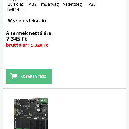
Burkolat: ABS műanyag Védettség: IP20,
beltéri
.....
Részletes leírás itt
A termék nettó ára:
7.345 Ft
bruttó ár:
9.328 Ft