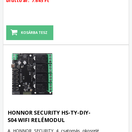
bruttó ár:
7.645 Ft
HONNOR SECURITY HS-TY-DIY-
S04 WIFI RELÉMODUL
A HONNOR SECURITY 4 csatornás okosrelé