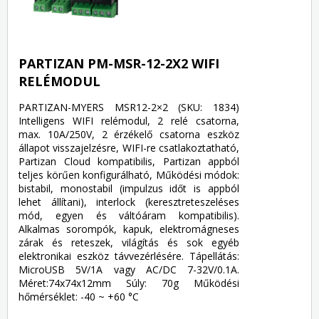
PARTIZAN PM-MSR-12-2X2 WIFI
RELÉMODUL
PARTIZAN-MYERS MSR12-2×2 (SKU: 1834)
Intelligens WIFI relémodul, 2 relé csatorna,
max. 10A/250V, 2 érzékelő csatorna eszköz
állapot visszajelzésre, WIFI-re csatlakoztatható,
Partizan Cloud kompatibilis, Partizan appból
teljes körűen konfigurálható, Működési módok:
bistabil, monostabil (impulzus időt is appból
lehet állítani), interlock (keresztreteszeléses
mód, egyen és váltóáram kompatibilis).
Alkalmas sorompók, kapuk, elektromágneses
zárak és reteszek, világítás és sok egyéb
elektronikai eszköz távvezérlésére. Tápellátás:
MicroUSB 5V/1A vagy AC/DC 7-32V/0.1A.
Méret:74x74x12mm Súly: 70g Működési
hőmérséklet: -40 ~ +60 °C