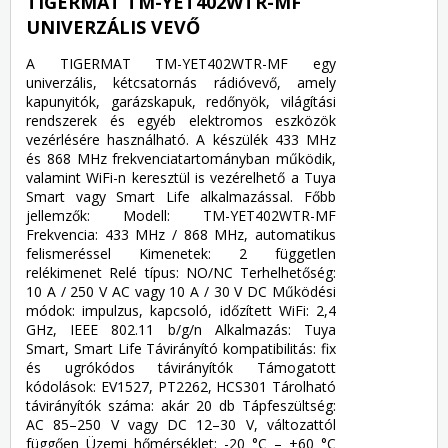
TIGERMAT TM-YET402WTR-MF
UNIVERZÁLIS VEVŐ
A TIGERMAT TM-YET402WTR-MF egy
univerzális, kétcsatornás rádióvevő, amely
kapunyitók, garázskapuk, redőnyök, világítási
rendszerek és egyéb elektromos eszközök
vezérlésére használható. A készülék 433 MHz
és 868 MHz frekvenciatartományban működik,
valamint WiFi-n keresztül is vezérelhető a Tuya
Smart vagy Smart Life alkalmazással. Főbb
jellemzők: Modell: TM-YET402WTR-MF
Frekvencia: 433 MHz / 868 MHz, automatikus
felismeréssel Kimenetek: 2 független
relékimenet Relé típus: NO/NC Terhelhetőség:
10 A / 250 V AC vagy 10 A / 30 V DC Működési
módok: impulzus, kapcsoló, időzített WiFi: 2,4
GHz, IEEE 802.11 b/g/n Alkalmazás: Tuya
Smart, Smart Life Távirányító kompatibilitás: fix
és ugrókódos távirányítók Támogatott
kódolások: EV1527, PT2262, HCS301 Tárolható
távirányítók száma: akár 20 db Tápfeszültség:
AC 85–250 V vagy DC 12–30 V, változattól
függően Üzemi hőmérséklet: -20 °C – +60 °C