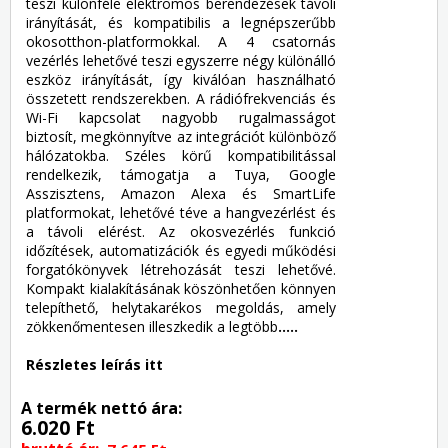
teszi különféle elektromos berendezések távoli
irányítását, és kompatibilis a legnépszerűbb
okosotthon-platformokkal. A 4 csatornás
vezérlés lehetővé teszi egyszerre négy különálló
eszköz irányítását, így kiválóan használható
összetett rendszerekben. A rádiófrekvenciás és
Wi-Fi kapcsolat nagyobb rugalmasságot
biztosít, megkönnyítve az integrációt különböző
hálózatokba. Széles körű kompatibilitással
rendelkezik, támogatja a Tuya, Google
Asszisztens, Amazon Alexa és SmartLife
platformokat, lehetővé téve a hangvezérlést és
a távoli elérést. Az okosvezérlés funkció
időzítések, automatizációk és egyedi működési
forgatókönyvek létrehozását teszi lehetővé.
Kompakt kialakításának köszönhetően könnyen
telepíthető, helytakarékos megoldás, amely
zökkenőmentesen illeszkedik a legtöbb
.....
Részletes leírás itt
A termék nettó ára:
6.020 Ft