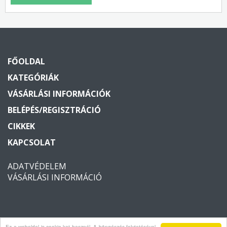
FŐOLDAL
KATEGÓRIÁK
VÁSÁRLÁSI INFORMÁCIÓK
BELÉPÉS/REGISZTRÁCIÓ
CIKKEK
KAPCSOLAT
ADATVÉDELEM
VÁSÁRLÁSI INFORMÁCIÓ
Ez a weboldal is cookie-kat használ. A böngészés folytatásával