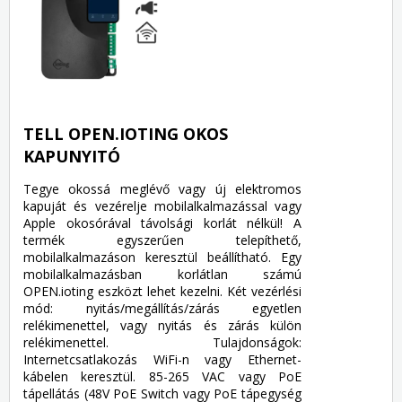
TELL OPEN.IOTING OKOS
KAPUNYITÓ
Tegye okossá meglévő vagy új elektromos
kapuját és vezérelje mobilalkalmazással vagy
Apple okosórával távolsági korlát nélkül! A
termék egyszerűen telepíthető,
mobilalkalmazáson keresztül beállítható. Egy
mobilalkalmazásban korlátlan számú
OPEN.ioting eszközt lehet kezelni. Két vezérlési
mód: nyitás/megállítás/zárás egyetlen
relékimenettel, vagy nyitás és zárás külön
relékimenettel. Tulajdonságok:
Internetcsatlakozás WiFi-n vagy Ethernet-
kábelen keresztül. 85-265 VAC vagy PoE
tápellátás (48V PoE Switch vagy PoE tápegység