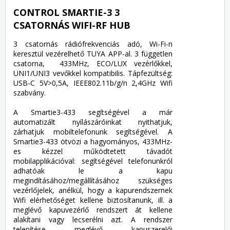
CONTROL SMARTIE-3 3
CSATORNÁS WIFI-RF HUB
3 csatornás rádiófrekvenciás adó, Wi-Fi-n
keresztül vezérelhető TUYA APP-al. 3 független
csatorna, 433MHz, ECO/LUX vezérlőkkel,
UNI1/UNI3 vevőkkel kompatibilis. Tápfezültség:
USB-C 5V>0,5A, IEEE802.11b/g/n 2,4GHz Wifi
szabvány.
A Smartie3-433 segítségével a már
automatizált nyílászáróinkat nyithatjuk,
zárhatjuk mobiltelefonunk segítségével. A
Smartie3-433 ötvözi a hagyományos, 433MHz-
es kézzel működtetett távadót
mobilapplikációval: segítségével telefonunkról
adhatóak le a kapu
megindításához/megállításához szükséges
vezérlőjelek, anélkül, hogy a kapurendszernek
Wifi elérhetőséget kellene biztosítanunk, ill. a
meglévő kapuvezérlő rendszert át kellene
alakítani vagy lecserélni azt. A rendszer
telepítése meglévő kapuszerelői