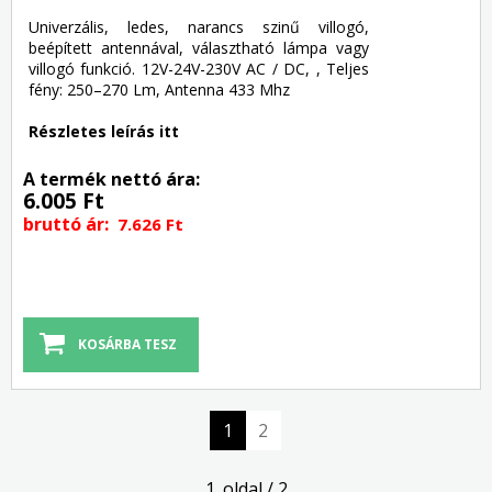
Univerzális, ledes, narancs szinű villogó,
beépített antennával, választható lámpa vagy
villogó funkció. 12V-24V-230V AC / DC, , Teljes
fény: 250–270 Lm, Antenna 433 Mhz
Részletes leírás itt
A termék nettó ára:
6.005 Ft
bruttó ár:
7.626 Ft
1
2
1. oldal / 2