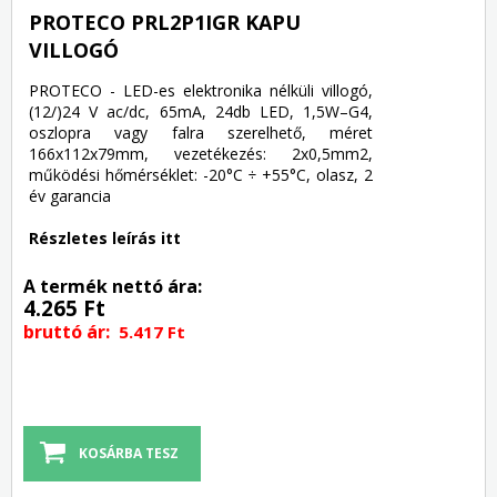
PROTECO PRL2P1IGR KAPU
VILLOGÓ
PROTECO - LED-es elektronika nélküli villogó,
(12/)24 V ac/dc, 65mA, 24db LED, 1,5W–G4,
oszlopra vagy falra szerelhető, méret
166x112x79mm, vezetékezés: 2x0,5mm2,
működési hőmérséklet: -20°C ÷ +55°C, olasz, 2
év garancia
Részletes leírás itt
A termék nettó ára:
4.265 Ft
bruttó ár:
5.417 Ft