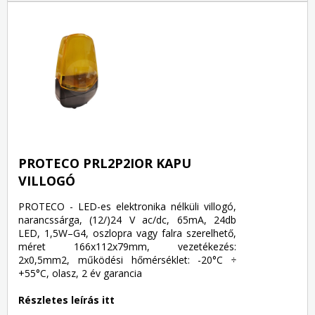
PROTECO PRL2P2IOR KAPU
VILLOGÓ
PROTECO - LED-es elektronika nélküli villogó,
narancssárga, (12/)24 V ac/dc, 65mA, 24db
LED, 1,5W–G4, oszlopra vagy falra szerelhető,
méret 166x112x79mm, vezetékezés:
2x0,5mm2, működési hőmérséklet: -20°C ÷
+55°C, olasz, 2 év garancia
Részletes leírás itt