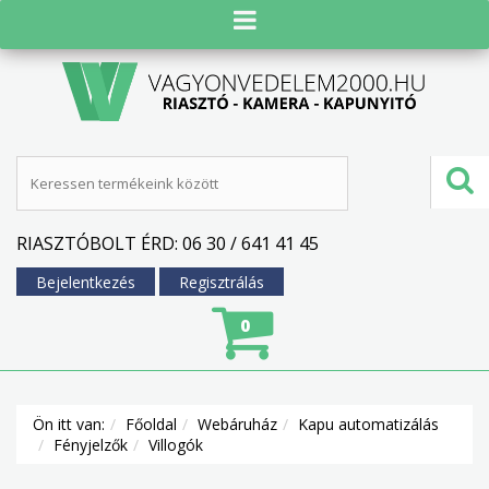
RIASZTÓBOLT ÉRD: 06 30 / 641 41 45
Bejelentkezés
Regisztrálás
0
Ön itt van:
Főoldal
Webáruház
Kapu automatizálás
Fényjelzők
Villogók