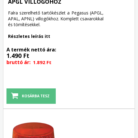
APGL VILLOGÓHOZ
Falra szerelhető tartókészlet a Pegasus (APGL,
APAL, APNL) villogókhoz. Komplett csavarokkal
és tömítésekkel.
Részletes leírás itt
A termék nettó ára:
1.490 Ft
bruttó ár:
1.892 Ft