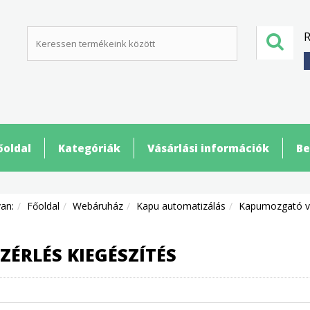
R
őoldal
Kategóriák
Vásárlási információk
Be
van:
Főoldal
Webáruház
Kapu automatizálás
Kapumozgató v
ZÉRLÉS KIEGÉSZÍTÉS