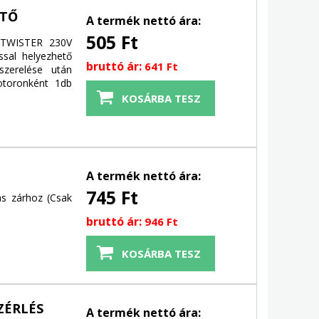
ÍTŐ
A termék nettó ára:
505 Ft
TWISTER 230V
ssal helyezhető
bruttó ár:
641 Ft
szerelése után
otoronként 1db
A termék nettó ára:
745 Ft
s zárhoz (Csak
bruttó ár:
946 Ft
ZÉRLÉS
A termék nettó ára: