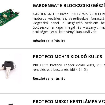
GARDENGATE BLOCK230 KIEGÉSZ
GARDENGATE 230Vac ROLL/TWIST/ROLLER/
motoros vezérléshez, vezérlésekbe forrasztá
kiegészítő panel, a kiegészítő védelem be
ütközéskor a kapu megáll és visszanyit, m
szükséges Így pl. kétszárnyú kapuknál 2db
Részletes leírás itt
PROTECO MCH13 KIOLDÓ KULCS
PROTECO Proteco Leader kioldó kulcs, 238-a
rendelésre, a beszerzési idő 4-6 hét)
Részletes leírás itt
PROTECO MRX01 KERTILÁMPA VE