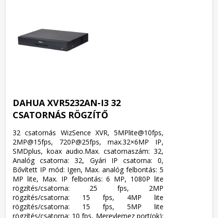
DAHUA XVR5232AN-I3 32
CSATORNÁS RÖGZÍTŐ
32 csatornás WizSence XVR, 5MPlite@10fps,
2MP@15fps, 720P@25fps, max.32×6MP IP,
SMDplus, koax audio.Max. csatornaszám: 32,
Analóg csatorna: 32, Gyári IP csatorna: 0,
Bővített IP mód: Igen, Max. analóg felbontás: 5
MP lite, Max. IP felbontás: 6 MP, 1080P lite
rögzítés/csatorna: 25 fps, 2MP
rögzítés/csatorna: 15 fps, 4MP lite
rögzítés/csatorna: 15 fps, 5MP lite
rögzítés/csatorna: 10 fps, Merevlemez port(ok):