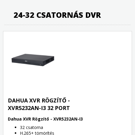
24-32 CSATORNÁS DVR
DAHUA XVR RÖGZÍTŐ -
XVR5232AN-I3 32 PORT
Dahua XVR Rögzítő - XVR5232AN-I3
32 csatorna
H.265+ tömörítés