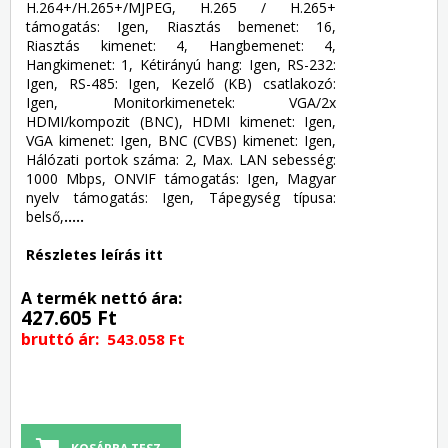
H.264+/H.265+/MJPEG, H.265 / H.265+
támogatás: Igen, Riasztás bemenet: 16,
Riasztás kimenet: 4, Hangbemenet: 4,
Hangkimenet: 1, Kétirányú hang: Igen, RS-232:
Igen, RS-485: Igen, Kezelő (KB) csatlakozó:
Igen, Monitorkimenetek: VGA/2x
HDMI/kompozit (BNC), HDMI kimenet: Igen,
VGA kimenet: Igen, BNC (CVBS) kimenet: Igen,
Hálózati portok száma: 2, Max. LAN sebesség:
1000 Mbps, ONVIF támogatás: Igen, Magyar
nyelv támogatás: Igen, Tápegység típusa:
belső,
.....
Részletes leírás itt
A termék nettó ára:
427.605 Ft
bruttó ár:
543.058 Ft