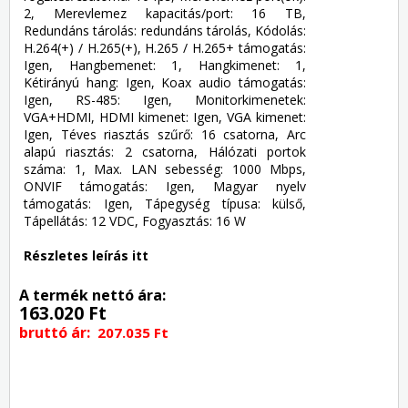
2, Merevlemez kapacitás/port: 16 TB,
Redundáns tárolás: redundáns tárolás, Kódolás:
H.264(+) / H.265(+), H.265 / H.265+ támogatás:
Igen, Hangbemenet: 1, Hangkimenet: 1,
Kétirányú hang: Igen, Koax audio támogatás:
Igen, RS-485: Igen, Monitorkimenetek:
VGA+HDMI, HDMI kimenet: Igen, VGA kimenet:
Igen, Téves riasztás szűrő: 16 csatorna, Arc
alapú riasztás: 2 csatorna, Hálózati portok
száma: 1, Max. LAN sebesség: 1000 Mbps,
ONVIF támogatás: Igen, Magyar nyelv
támogatás: Igen, Tápegység típusa: külső,
Tápellátás: 12 VDC, Fogyasztás: 16 W
Részletes leírás itt
A termék nettó ára:
163.020 Ft
bruttó ár:
207.035 Ft