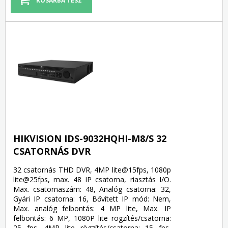
HIKVISION IDS-9032HQHI-M8/S 32
CSATORNÁS DVR
32 csatornás THD DVR, 4MP lite@15fps, 1080p
lite@25fps, max. 48 IP csatorna, riasztás I/O.
Max. csatornaszám: 48, Analóg csatorna: 32,
Gyári IP csatorna: 16, Bővített IP mód: Nem,
Max. analóg felbontás: 4 MP lite, Max. IP
felbontás: 6 MP, 1080P lite rögzítés/csatorna:
25 fps, 4MP lite rögzítés/csatorna: 15 fps,