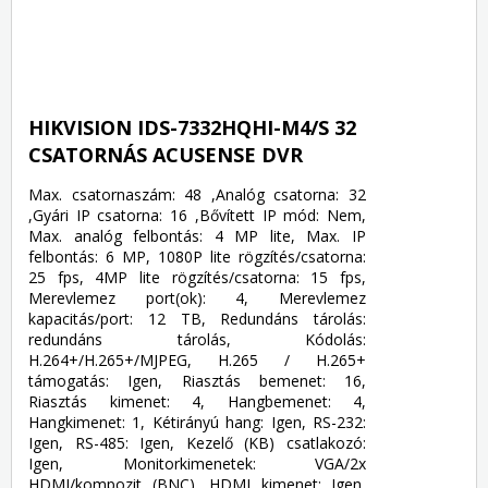
HIKVISION IDS-7332HQHI-M4/S 32
CSATORNÁS ACUSENSE DVR
Max. csatornaszám: 48 ,Analóg csatorna: 32
,Gyári IP csatorna: 16 ,Bővített IP mód: Nem,
Max. analóg felbontás: 4 MP lite, Max. IP
felbontás: 6 MP, 1080P lite rögzítés/csatorna:
25 fps, 4MP lite rögzítés/csatorna: 15 fps,
Merevlemez port(ok): 4, Merevlemez
kapacitás/port: 12 TB, Redundáns tárolás:
redundáns tárolás, Kódolás:
H.264+/H.265+/MJPEG, H.265 / H.265+
támogatás: Igen, Riasztás bemenet: 16,
Riasztás kimenet: 4, Hangbemenet: 4,
Hangkimenet: 1, Kétirányú hang: Igen, RS-232:
Igen, RS-485: Igen, Kezelő (KB) csatlakozó:
Igen, Monitorkimenetek: VGA/2x
HDMI/kompozit (BNC), HDMI kimenet: Igen,