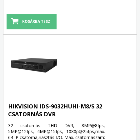
HIKVISION IDS-9032HUHI-M8/S 32
CSATORNÁS DVR
32 csatornás THD DVR, 8MP@8fps,
5MP@12fps, 4MP@15fps, 1080p@25fps,max.
64 IP csatorna,riasztás I/O. Max. csatornaszám: