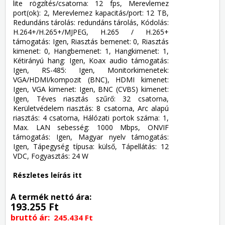
lite rögzítés/csatorna: 12 fps, Merevlemez
port(ok): 2, Merevlemez kapacitás/port: 12 TB,
Redundáns tárolás: redundáns tárolás, Kódolás:
H.264+/H.265+/MJPEG, H.265 / H.265+
támogatás: Igen, Riasztás bemenet: 0, Riasztás
kimenet: 0, Hangbemenet: 1, Hangkimenet: 1,
Kétirányú hang: Igen, Koax audio támogatás:
Igen, RS-485: Igen, Monitorkimenetek:
VGA/HDMI/kompozit (BNC), HDMI kimenet:
Igen, VGA kimenet: Igen, BNC (CVBS) kimenet:
Igen, Téves riasztás szűrő: 32 csatorna,
Kerületvédelem riasztás: 8 csatorna, Arc alapú
riasztás: 4 csatorna, Hálózati portok száma: 1,
Max. LAN sebesség: 1000 Mbps, ONVIF
támogatás: Igen, Magyar nyelv támogatás:
Igen, Tápegység típusa: külső, Tápellátás: 12
VDC, Fogyasztás: 24 W
Részletes leírás itt
A termék nettó ára:
193.255 Ft
bruttó ár:
245.434 Ft