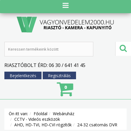
RIASZTÓBOLT ÉRD: 06 30 / 641 41 45
Bejelentkezés
Regisztrálás
0
Ön itt van:
Főoldal
Webáruház
CCTV - Videós eszközök
AHD, HD-TVI, HD-CVI rögzítők
24-32 csatornás DVR