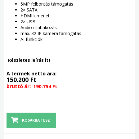
5MP felbontás támogatás
2× SATA
HDMI kimenet
2× USB
Audio csatlakozás
max. 32 IP kamera támogatás
AI funkciók
Részletes leírás itt
A termék nettó ára:
150.200 Ft
bruttó ár:
190.754 Ft