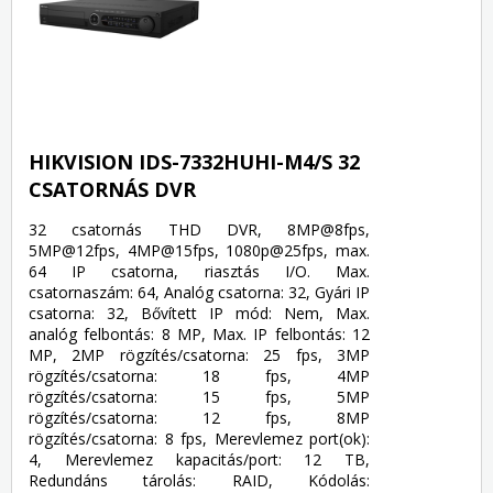
HIKVISION IDS-7332HUHI-M4/S 32
CSATORNÁS DVR
32 csatornás THD DVR, 8MP@8fps,
5MP@12fps, 4MP@15fps, 1080p@25fps, max.
64 IP csatorna, riasztás I/O. Max.
csatornaszám: 64, Analóg csatorna: 32, Gyári IP
csatorna: 32, Bővített IP mód: Nem, Max.
analóg felbontás: 8 MP, Max. IP felbontás: 12
MP, 2MP rögzítés/csatorna: 25 fps, 3MP
rögzítés/csatorna: 18 fps, 4MP
rögzítés/csatorna: 15 fps, 5MP
rögzítés/csatorna: 12 fps, 8MP
rögzítés/csatorna: 8 fps, Merevlemez port(ok):
4, Merevlemez kapacitás/port: 12 TB,
Redundáns tárolás: RAID, Kódolás: