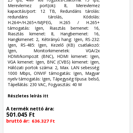
Merevlemez port(ok): 8, Merevlemez
kapacitás/port: 12 TB, Redundáns tárolás:
redundáns tárolás, Kódolás:
H.264+/H.265+/MJPEG, H.265 / H.265+
támogatás: Igen, Riasztás bemenet: 16,
Riasztás kimenet: 8, Hangbemenet: 16,
Hangkimenet: 2, Kétirányú hang: Igen, RS-232:
Igen, RS-485: Igen, Kezelő (KB) csatlakozó:
Igen, Monitorkimenetek: VGA/2x
HDMI/kompozit (BNC), HDMI kimenet: Igen,
VGA kimenet: Igen, BNC (CVBS) kimenet: Igen,
Hálózati portok száma: 2, Max. LAN sebesség:
1000 Mbps, ONVIF támogatás: Igen, Magyar
nyelv támogatás: Igen, Tápegység típusa: belső,
Tápellátás: 230 VAC, Fogyasztás: 40 W
Részletes leírás itt
A termék nettó ára:
501.045 Ft
bruttó ár:
636.327 Ft