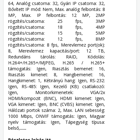
64, Analóg csatorna: 32, Gyári IP csatorna: 32,
Bővített IP mód: Nem, Max. analóg felbontás: 8
MP, Max. IP felbontás: 12 MP, 2MP
rögzítés/csatorna: 25 fps, 3MP
rögzítés/csatorna: 18 fps, 4MP
rögzítés/csatorna: 15 fps, 5MP
rögzítés/csatorna: 12 fps, 8MP
rögzítés/csatorna: 8 fps, Merevlemez port(ok):
8, Merevlemez kapacitás/port: 12 TB,
Redundáns tárolás: RAID, Kódolás:
H.264+/H.265+/MJPEG, H.265 / H.265+
támogatás: Igen, Riasztás bemenet: 16,
Riasztás kimenet: 8, Hangbemenet: 16,
Hangkimenet: 1, Kétirányú hang: Igen, RS-232:
Igen, RS-485: Igen, Kezelő (KB) csatlakozó:
Igen, Monitorkimenetek: VGA/2x
HDMI/kompozit (BNC), HDMI kimenet: Igen,
VGA kimenet: Igen, BNC (CVBS) kimenet: Igen,
Hálózati portok száma: 2, Max. LAN sebesség:
1000 Mbps, ONVIF támogatás: Igen, Magyar
nyelv támogatás: Igen, Tápegység típusa:
belső,
.....
Részletes leírás itt