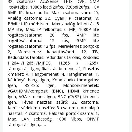
32 csatornás AcuSense THD DVR, 5MP
lite@12fps, 1080p lite@20fps, 720p@20fps, +8×
6MP IP, koax audio. Max. csatornaszám: 40,
Analóg csatorna: 32, Gyári IP csatorna: 8,
Bővített IP mód: Nem, Max. analóg felbontás: 5
MP lite, Max. IP felbontás: 6 MP, 1080P lite
rögzítés/csatorna: 20 fps, 4MP lite
rögzítés/csatorna: 15 fps, 5MP lite
rögzítés/csatorna: 12 fps, Merevlemez port(ok):
2, Merevlemez kapacitás/port: 12 TB,
Redundáns tárolás: redundáns tárolás, Kódolás:
H.264+/H.265+/MJPEG, H.265 / H.265+
támogatás: Igen, Riasztás bemenet: 4, Riasztás
kimenet: 4, Hangbemenet: 4, Hangkimenet: 1,
Kétirányú hang: Igen, Koax audio támogatás:
Igen, RS-485: Igen, Monitorkimenetek:
VGA/HDMI/kompozit (BNC), HDMI kimenet:
Igen, VGA kimenet: Igen, BNC (CVBS) kimenet:
Igen, Téves riasztás szűrő: 32 csatorna,
Kerületvédelem riasztás: 8 csatorna, Arc alapú
riasztás: 4 csatorna, Hálózati portok száma: 1,
Max. LAN sebesség: 1000 Mbps, ONVIF
támogatás: Igen,
.....