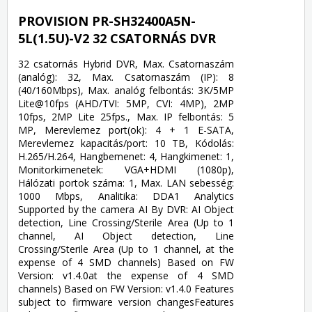
PROVISION PR-SH32400A5N-
5L(1.5U)-V2 32 CSATORNÁS DVR
32 csatornás Hybrid DVR, Max. Csatornaszám
(analóg): 32, Max. Csatornaszám (IP): 8
(40/160Mbps), Max. analóg felbontás: 3K/5MP
Lite@10fps (AHD/TVI: 5MP, CVI: 4MP), 2MP
10fps, 2MP Lite 25fps., Max. IP felbontás: 5
MP, Merevlemez port(ok): 4 + 1 E-SATA,
Merevlemez kapacitás/port: 10 TB, Kódolás:
H.265/H.264, Hangbemenet: 4, Hangkimenet: 1,
Monitorkimenetek: VGA+HDMI (1080p),
Hálózati portok száma: 1, Max. LAN sebesség:
1000 Mbps, Analitika: DDA1 Analytics
Supported by the camera AI By DVR: AI Object
detection, Line Crossing/Sterile Area (Up to 1
channel, AI Object detection, Line
Crossing/Sterile Area (Up to 1 channel, at the
expense of 4 SMD channels) Based on FW
Version: v1.4.0at the expense of 4 SMD
channels) Based on FW Version: v1.4.0 Features
subject to firmware version changesFeatures